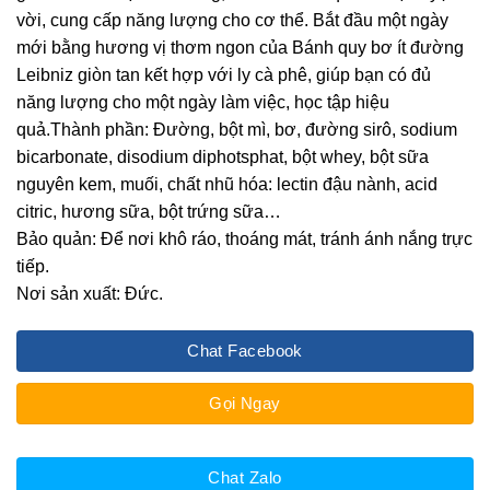
vời, cung cấp năng lượng cho cơ thể. Bắt đầu một ngày
mới bằng hương vị thơm ngon của Bánh quy bơ ít đường
Leibniz giòn tan kết hợp với ly cà phê, giúp bạn có đủ
năng lượng cho một ngày làm việc, học tập hiệu
quả.Thành phần: Đường, bột mì, bơ, đường sirô, sodium
bicarbonate, disodium diphotsphat, bột whey, bột sữa
nguyên kem, muối, chất nhũ hóa: lectin đậu nành, acid
citric, hương sữa, bột trứng sữa…
Bảo quản: Để nơi khô ráo, thoáng mát, tránh ánh nắng trực
tiếp.
Nơi sản xuất: Đức.
Chat Facebook
Gọi Ngay
Chat Zalo