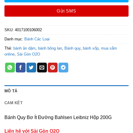
Gửi SMS
SKU:
4017100106002
Danh mục:
Bánh Các Loại
Thẻ:
bánh ăn dặm
,
bánh bông lan
,
Bánh quy
,
bánh xốp
,
mua sắm
online
,
Sài Gòn O2O
MÔ TẢ
CAM KẾT
Bánh Quy Bơ Ít Đường Bahlsen Leibniz Hộp 200G
Liên hệ với Sài Gòn O2O