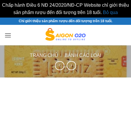
Chấp hành Điều 6 NĐ 24/2020/NĐ-CP Website chỉ giới thiệu
sản phẩm rượu đến đối tượng trên 18 tuổi.
Bỏ qua
Bỏ
Chỉ giới thiệu sản phẩm rượu đến đối tượng trên 18 tuổi.
qua
nội
dung
TRANG CHỦ
/
BÁNH CÁC LOẠI