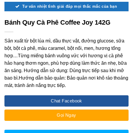
Tư vấn nhiệt tình giải đáp mọi thắc mắc của bạn
Bánh Quy Cà Phê Coffee Joy 142G
Sản xuất từ bột lúa mì, dầu thực vật, đường glucose, sữa
bột, bột cà phê, màu caramel, bột nổi, men, hương tổng
hợp…Từng miếng bánh vuông vức với hương vị cà phê
hảo hạng thơm ngon, phù hợp dùng làm thức ăn nhẹ, bữa
ăn sáng. Hướng dẫn sử dụng: Dùng trực tiếp sau khi mở
bao bì.Hướng dẫn bảo quản: Bảo quản nơi khô ráo thoáng
mát, tránh ánh nắng trực tiếp.
Chat Facebook
Gọi Ngay