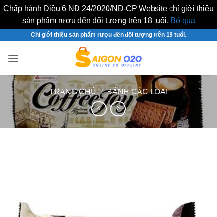
Chấp hành Điều 6 NĐ 24/2020/NĐ-CP Website chỉ giới thiệu
sản phẩm rượu đến đối tượng trên 18 tuổi.
Bỏ qua
Bỏ
Chỉ giới thiệu sản phẩm rượu đến đối tượng trên 18 tuổi.
qua
nội
dung
TRANG CHỦ
/
BÁNH CÁC LOẠI