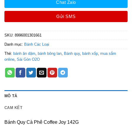
Chat Zalo
Gửi SMS
SKU:
8996001301661
Danh mục:
Bánh Các Loại
Thẻ:
bánh ăn dặm
,
bánh bông lan
,
Bánh quy
,
bánh xốp
,
mua sắm
online
,
Sài Gòn O2O
MÔ TẢ
CAM KẾT
Bánh Quy Cà Phê Coffee Joy 142G