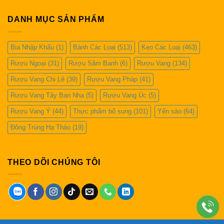
DANH MỤC SẢN PHẨM
Bia Nhập Khẩu
(1)
Bánh Các Loại
(513)
Kẹo Các Loại
(463)
Rượu Ngoại
(31)
Rượu Sâm Banh
(6)
Rượu Vang
(134)
Rượu Vang Chi Lê
(39)
Rượu Vang Pháp
(41)
Rượu Vang Tây Ban Nha
(5)
Rượu Vang Úc
(5)
Rượu Vang Ý
(44)
Thực phẩm bổ sung
(101)
Yến sào
(64)
Đông Trùng Hạ Thảo
(19)
THEO DÕI CHÚNG TÔI