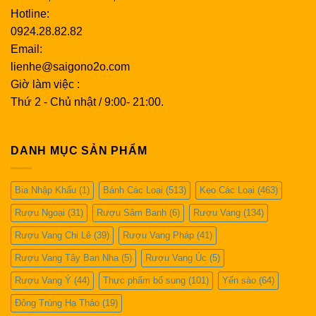
Hotline:
0924.28.82.82
Email:
lienhe@saigono2o.com
Giờ làm việc :
Thứ 2 - Chủ nhật / 9:00- 21:00.
DANH MỤC SẢN PHẨM
Bia Nhập Khẩu
(1)
Bánh Các Loại
(513)
Kẹo Các Loại
(463)
Rượu Ngoại
(31)
Rượu Sâm Banh
(6)
Rượu Vang
(134)
Rượu Vang Chi Lê
(39)
Rượu Vang Pháp
(41)
Rượu Vang Tây Ban Nha
(5)
Rượu Vang Úc
(5)
Rượu Vang Ý
(44)
Thực phẩm bổ sung
(101)
Yến sào
(64)
Đông Trùng Hạ Thảo
(19)