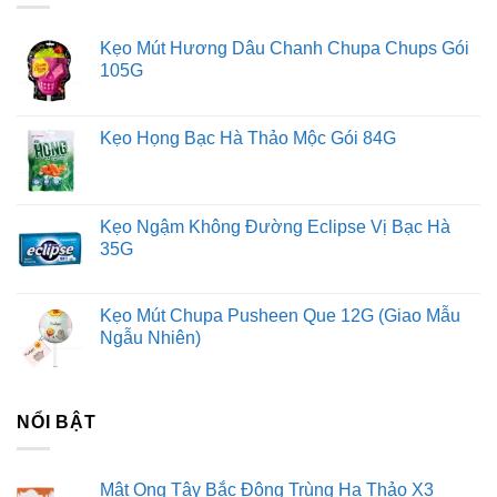
Tư vấn đầu tư chứng khoán
Dịch Vụ Đăng Ký Kinh Doanh
Kẹo Mút Hương Dâu Chanh Chupa Chups Gói
105G
Kẹo Họng Bạc Hà Thảo Mộc Gói 84G
Kẹo Ngậm Không Đường Eclipse Vị Bạc Hà
35G
Kẹo Mút Chupa Pusheen Que 12G (Giao Mẫu
Ngẫu Nhiên)
NỔI BẬT
Mật Ong Tây Bắc Đông Trùng Hạ Thảo X3