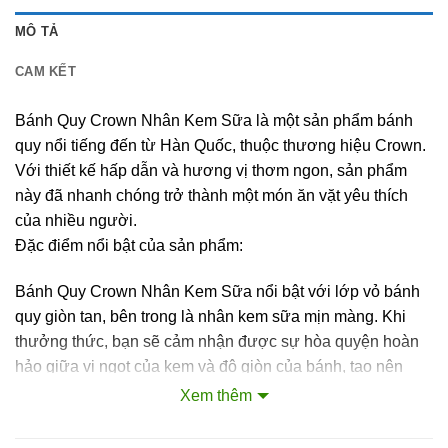
MÔ TẢ
CAM KẾT
Bánh Quy Crown Nhân Kem Sữa là một sản phẩm bánh
quy nổi tiếng đến từ Hàn Quốc, thuộc thương hiệu Crown.
Với thiết kế hấp dẫn và hương vị thơm ngon, sản phẩm
này đã nhanh chóng trở thành một món ăn vặt yêu thích
của nhiều người.
Đặc điểm nổi bật của sản phẩm:
Bánh Quy Crown Nhân Kem Sữa nổi bật với lớp vỏ bánh
quy giòn tan, bên trong là nhân kem sữa mịn màng. Khi
thưởng thức, bạn sẽ cảm nhận được sự hòa quyện hoàn
hảo giữa vị ngọt của kem và độ giòn của bánh, tạo nên
món ăn vặt ngon miệng.
Xem thêm
Hương vị sữa nhẹ nhàng, không quá ngọt, rất dễ ăn.
Sản phẩm được đóng gói trong các hộp nhỏ gọn, dễ dàng