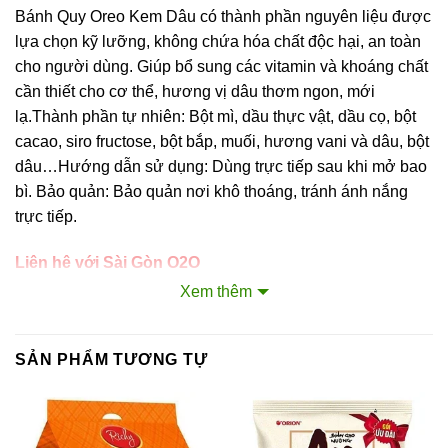
Bánh Quy Oreo Kem Dâu có thành phần nguyên liệu được
lựa chọn kỹ lưỡng, không chứa hóa chất độc hại, an toàn
cho người dùng. Giúp bổ sung các vitamin và khoáng chất
cần thiết cho cơ thể, hương vị dâu thơm ngon, mới
lạ.Thành phần tự nhiên: Bột mì, dầu thực vật, dầu cọ, bột
cacao, siro fructose, bột bắp, muối, hương vani và dâu, bột
dâu…Hướng dẫn sử dụng: Dùng trực tiếp sau khi mở bao
bì. Bảo quản: Bảo quản nơi khô thoáng, tránh ánh nắng
trực tiếp.
Liên hệ với Sài Gòn O2O
Trang Fanpage Sài Gòn O2O
Xem thêm
Hệ thống của chúng tôi
SẢN PHẨM TƯƠNG TỰ
Kim Sài Gòn phân phối băng keo
Fortadeck ván sàn
Tư vấn đầu tư chứng khoán
Dịch Vụ Đăng Ký Kinh Doanh