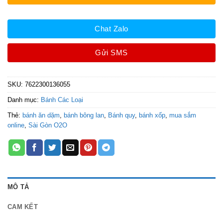
Chat Zalo
Gửi SMS
SKU:
7622300136055
Danh mục:
Bánh Các Loại
Thẻ:
bánh ăn dặm
,
bánh bông lan
,
Bánh quy
,
bánh xốp
,
mua sắm
online
,
Sài Gòn O2O
MÔ TẢ
CAM KẾT