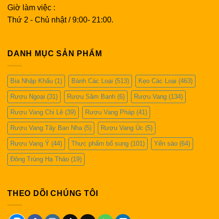
Giờ làm việc :
Thứ 2 - Chủ nhật / 9:00- 21:00.
DANH MỤC SẢN PHẨM
Bia Nhập Khẩu
(1)
Bánh Các Loại
(513)
Kẹo Các Loại
(463)
Rượu Ngoại
(31)
Rượu Sâm Banh
(6)
Rượu Vang
(134)
Rượu Vang Chi Lê
(39)
Rượu Vang Pháp
(41)
Rượu Vang Tây Ban Nha
(5)
Rượu Vang Úc
(5)
Rượu Vang Ý
(44)
Thực phẩm bổ sung
(101)
Yến sào
(64)
Đông Trùng Hạ Thảo
(19)
THEO DÕI CHÚNG TÔI