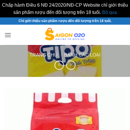
Chấp hành Điều 6 NĐ 24/2020/NĐ-CP Website chỉ giới thiệu
sản phẩm rượu đến đối tượng trên 18 tuổi.
Bỏ qua
Bỏ
Chỉ giới thiệu sản phẩm rượu đến đối tượng trên 18 tuổi.
qua
nội
dung
TRANG CHỦ
/
BÁNH CÁC LOẠI