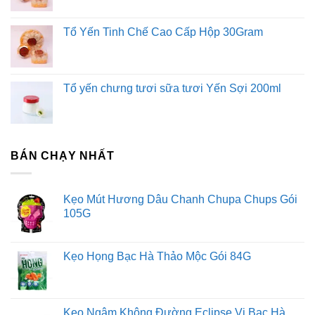
Tổ Yến Tinh Chế Cao Cấp Hộp 30Gram
Tổ yến chưng tươi sữa tươi Yến Sợi 200ml
BÁN CHẠY NHẤT
Kẹo Mút Hương Dâu Chanh Chupa Chups Gói
105G
Kẹo Họng Bạc Hà Thảo Mộc Gói 84G
Kẹo Ngậm Không Đường Eclipse Vị Bạc Hà