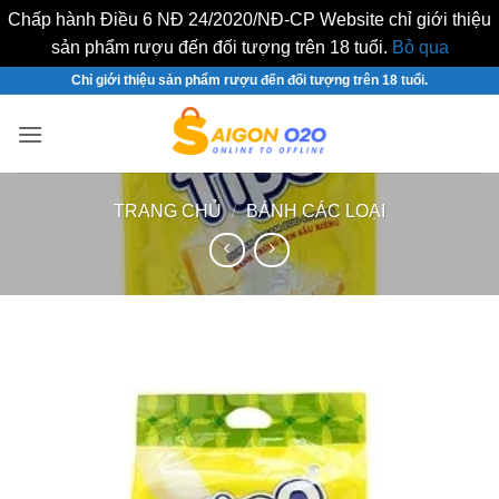
Chấp hành Điều 6 NĐ 24/2020/NĐ-CP Website chỉ giới thiệu
sản phẩm rượu đến đối tượng trên 18 tuổi.
Bỏ qua
Bỏ
Chỉ giới thiệu sản phẩm rượu đến đối tượng trên 18 tuổi.
qua
nội
dung
TRANG CHỦ
/
BÁNH CÁC LOẠI