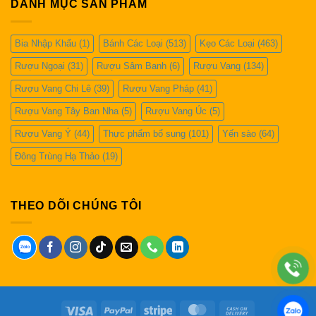
DANH MỤC SẢN PHẨM
Bia Nhập Khẩu
(1)
Bánh Các Loại
(513)
Kẹo Các Loại
(463)
Rượu Ngoại
(31)
Rượu Sâm Banh
(6)
Rượu Vang
(134)
Rượu Vang Chi Lê
(39)
Rượu Vang Pháp
(41)
Rượu Vang Tây Ban Nha
(5)
Rượu Vang Úc
(5)
Rượu Vang Ý
(44)
Thực phẩm bổ sung
(101)
Yến sào
(64)
Đông Trùng Hạ Thảo
(19)
THEO DÕI CHÚNG TÔI
Visa
PayPal
Stripe
MasterCard
Cash