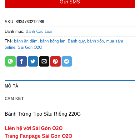
Gửi SMS
SKU:
8934760212286
Danh mục:
Bánh Các Loại
Thẻ:
bánh ăn dặm
,
bánh bông lan
,
Bánh quy
,
bánh xốp
,
mua sắm
online
,
Sài Gòn O2O
MÔ TẢ
CAM KẾT
Bánh Trứng Tipo Sầu Riêng 220G
Liên hệ với Sài Gòn O2O
Trang Fanpage Sài Gòn O2O