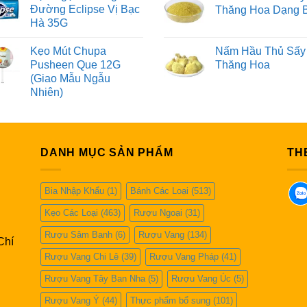
Đường Eclipse Vị Bạc
Thăng Hoa Dạng 
Hà 35G
Kẹo Mút Chupa
Nấm Hầu Thủ Sấy
Pusheen Que 12G
Thăng Hoa
(Giao Mẫu Ngẫu
Nhiên)
DANH MỤC SẢN PHẨM
TH
Bia Nhập Khẩu
(1)
Bánh Các Loại
(513)
Kẹo Các Loại
(463)
Rượu Ngoại
(31)
Rượu Sâm Banh
(6)
Rượu Vang
(134)
Chí
Rượu Vang Chi Lê
(39)
Rượu Vang Pháp
(41)
Rượu Vang Tây Ban Nha
(5)
Rượu Vang Úc
(5)
Rượu Vang Ý
(44)
Thực phẩm bổ sung
(101)