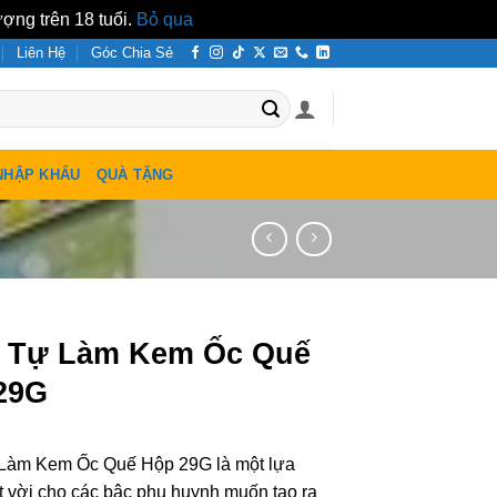
ợng trên 18 tuổi.
Bỏ qua
Liên Hệ
Góc Chia Sẻ
NHẬP KHẨU
QUÀ TẶNG
 Tự Làm Kem Ốc Quế
29G
Làm Kem Ốc Quế Hộp 29G là một lựa
t vời cho các bậc phụ huynh muốn tạo ra