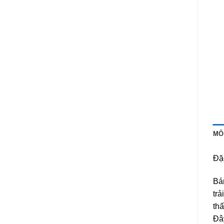
MÔ
Đặ
Bá
trả
thấ
Đâ