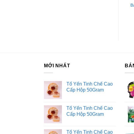
Li
Bánh Xốp Phô Mai
Bánh Gạo Nướng Orion
B
Nabati Hộp 300G
An Vị Khoai Tây Phô Mai
Tr
Nướng 100.8G
H
Ki
Fo
Tư
Dị
MỚI NHẤT
BÁ
Tổ Yến Tinh Chế Cao
Cấp Hộp 50Gram
Tổ Yến Tinh Chế Cao
Cấp Hộp 50Gram
Tổ Yến Tinh Chế Cao