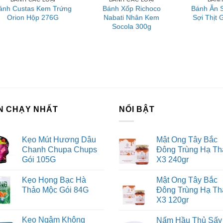
ên hệ với Sài Gòn O2O
ánh Custas Kem Trứng
Bánh Xốp Richoco
Bánh Ăn 
Orion Hộp 276G
Nabati Nhân Kem
Sợi Thịt 
ang Fanpage Sài Gòn O2O
Socola 300g
ệ thống của chúng tôi
m Sài Gòn phân phối băng keo
rtadeck ván sàn
 vấn đầu tư chứng khoán
ch Vụ Đăng Ký Kinh Doanh
N CHẠY NHẤT
NỔI BẬT
Kẹo Mút Hương Dâu
Mật Ong Tây Bắc
Chanh Chupa Chups
Đông Trùng Hạ Th
Gói 105G
X3 240gr
Kẹo Họng Bạc Hà
Mật Ong Tây Bắc
Thảo Mộc Gói 84G
Đông Trùng Hạ Th
X3 120gr
Kẹo Ngậm Không
Nấm Hầu Thủ Sấy