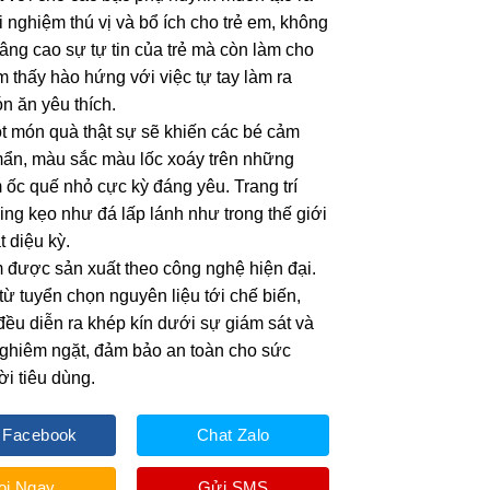
i nghiệm thú vị và bổ ích cho trẻ em, không
nâng cao sự tự tin của trẻ mà còn làm cho
 thấy hào hứng với việc tự tay làm ra
 ăn yêu thích.
t món quà thật sự sẽ khiến các bé cảm
ẩn, màu sắc màu lốc xoáy trên những
 ốc quế nhỏ cực kỳ đáng yêu. Trang trí
ing kẹo như đá lấp lánh như trong thế giới
t diệu kỳ.
m được sản xuất theo công nghệ hiện đại.
từ tuyển chọn nguyên liệu tới chế biến,
đều diễn ra khép kín dưới sự giám sát và
nghiêm ngặt, đảm bảo an toàn cho sức
i tiêu dùng.
 Facebook
Chat Zalo
ọi Ngay
Gửi SMS