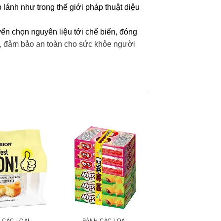
 lánh như trong thế giới pháp thuật diệu
yển chọn nguyên liệu tới chế biến, đóng
ặt, đảm bảo an toàn cho sức khỏe người
5%), dầu cọ (1.8%), mỡ cọ (2%), bột sẵn
 CÁC LOẠI
BÁNH CÁC LOẠI