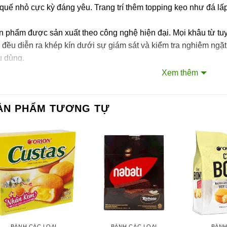
quế nhỏ cực kỳ đáng yêu. Trang trí thêm topping kẹo như đá lấp
n phẩm được sản xuất theo công nghệ hiện đại. Mọi khâu từ tu
 đều diễn ra khép kín dưới sự giám sát và kiểm tra nghiêm ng
u dùng.
Xem thêm
ành phần của sản phẩm
ng (49%), dầu dừa (22.5%), sữa bột (9%), nước (6%), bột mì (
ẢN PHẨM TƯƠNG TỰ
6%), chất điều chỉnh độ acid,…
ớng dẫn sử dụng
m hướng dẫn và hình ảnh trên bao bì.
ớng dẫn bảo quản
 quản nơi khô ráo, thoáng mát, tránh ánh nắng trực tiếp.
BÁNH CÁC LOẠI
BÁNH CÁC LOẠI
BÁNH