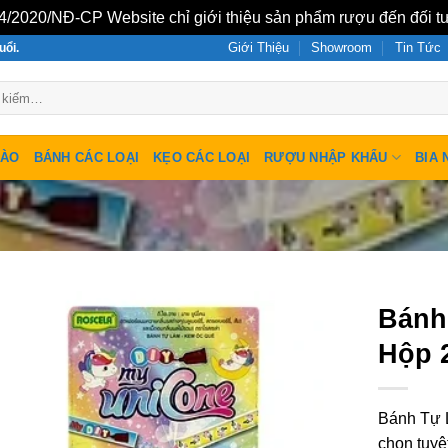
/2020/NĐ-CP Website chỉ giới thiệu sản phẩm rượu đến đối tư
Giới Thiệu
Showroom
Tin Tức
uổi.
SÀO
BÁNH CÁC LOẠI
KẸO CÁC LOẠI
RƯỢU NHẬP KHẨU
BIA 
Bánh
Hộp 
Bánh Tự 
chọn tuyệ