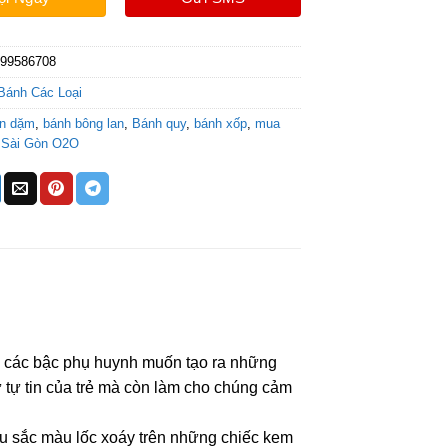
199586708
Bánh Các Loại
ăn dặm
,
bánh bông lan
,
Bánh quy
,
bánh xốp
,
mua
,
Sài Gòn O2O
 các bậc phụ huynh muốn tạo ra những
ự tự tin của trẻ mà còn làm cho chúng cảm
u sắc màu lốc xoáy trên những chiếc kem