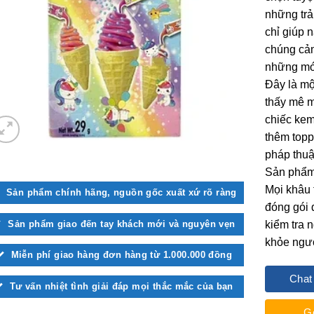
những trả
chỉ giúp 
chúng cảm
những món
Đây là mộ
thấy mê m
chiếc kem
thêm topp
pháp thuậ
Sản phẩ
Mọi khâu 
Sản phẩm chính hãng, nguồn gốc xuất xứ rõ ràng
đóng gói 
Sản phẩm giao đến tay khách mới và nguyên vẹn
kiểm tra 
khỏe ngườ
Miễn phí giao hàng đơn hàng từ 1.000.000 đồng
Chat
Tư vấn nhiệt tình giải đáp mọi thắc mắc của bạn
G