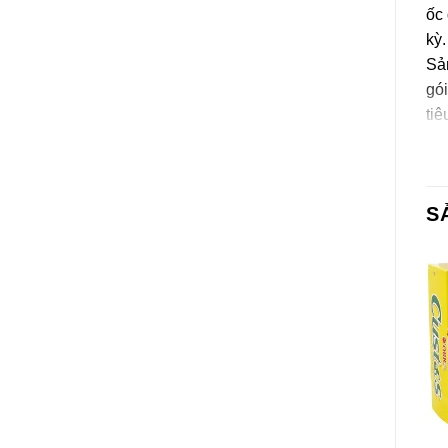
ốc 
kỳ.
Sả
gói
tiê
Th
Đườ
S
(1.
Hư
Xe
Hư
Bảo
BÁNH CÁC LOẠI
BÁNH CÁC LOẠI