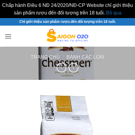
Chấp hành Điều 6 NĐ 24/2020/NĐ-CP Website chỉ giới thiệu
sản phẩm rượu đến đối tượng trên 18 tuổi.
Bỏ qua
Bỏ
Chỉ giới thiệu sản phẩm rượu đến đối tượng trên 18 tuổi.
qua
nội
dung
TRANG CHỦ
/
BÁNH CÁC LOẠI