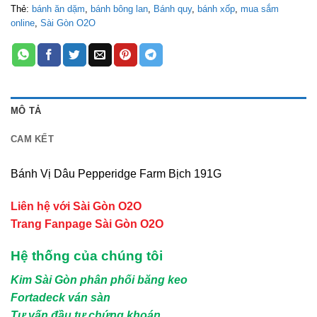
Thẻ:
bánh ăn dặm
,
bánh bông lan
,
Bánh quy
,
bánh xốp
,
mua sắm
online
,
Sài Gòn O2O
MÔ TẢ
CAM KẾT
Bánh Vị Dâu Pepperidge Farm Bịch 191G
Liên hệ với Sài Gòn O2O
Trang Fanpage Sài Gòn O2O
Hệ thống của chúng tôi
Kim Sài Gòn phân phối băng keo
Fortadeck ván sàn
Tư vấn đầu tư chứng khoán