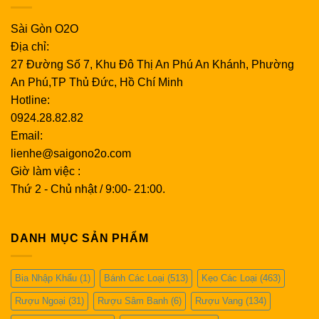
Sài Gòn O2O
Địa chỉ:
27 Đường Số 7, Khu Đô Thị An Phú An Khánh, Phường
An Phú,TP Thủ Đức, Hồ Chí Minh
Hotline:
0924.28.82.82
Email:
lienhe@saigono2o.com
Giờ làm việc :
Thứ 2 - Chủ nhật / 9:00- 21:00.
DANH MỤC SẢN PHẨM
Bia Nhập Khẩu
(1)
Bánh Các Loại
(513)
Kẹo Các Loại
(463)
Rượu Ngoại
(31)
Rượu Sâm Banh
(6)
Rượu Vang
(134)