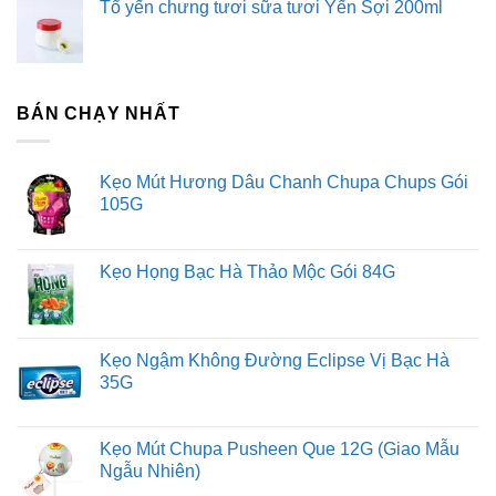
Tổ yến chưng tươi sữa tươi Yến Sợi 200ml
BÁN CHẠY NHẤT
Kẹo Mút Hương Dâu Chanh Chupa Chups Gói
105G
Kẹo Họng Bạc Hà Thảo Mộc Gói 84G
Kẹo Ngậm Không Đường Eclipse Vị Bạc Hà
35G
Kẹo Mút Chupa Pusheen Que 12G (Giao Mẫu
Ngẫu Nhiên)