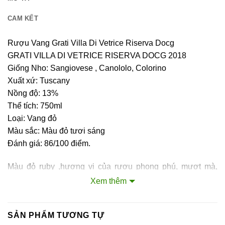
CAM KẾT
Rượu Vang Grati Villa Di Vetrice Riserva Docg
GRATI VILLA DI VETRICE RISERVA DOCG 2018
Giống Nho: Sangiovese , Canololo, Colorino
Xuất xứ: Tuscany
Nồng độ: 13%
Thể tích: 750ml
Loại: Vang đỏ
Màu sắc: Màu đỏ tươi sáng
Đánh giá: 86/100 điểm.
Màu đỏ ruby ,hương vị của rượu phong phú, mượt mà,
phức tạp, với tannin dai dẳng, độ chua sáng, ghi chú của
Xem thêm
trái cây đỏ, gỗ sồi, đất, quả mọng chín, sắc thái của sô cô
la và vani.
SẢN PHẨM TƯƠNG TỰ