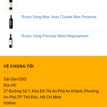
thể cải thiện đáng kể trải nghiệm uống rượu của bạn.
Ly rượu vang đỏ: Vang đỏ tốt nhất nên được đựng trong
ly rượu vang có vành rộng và ly to hơn.
Rượu Vang Mas Jean Claude Mas Pezenas
Ly rượu trắng: Ly rượu trắng nhỏ hơn ly rượu đỏ, hình
chữ U của nó giữ cho rượu lạnh trong một thời gian dài
hơn.
Rượu Vang Principe Moro Negroamaro
Ly rượu vang hồng: Uống một ly rượu vang hồng nồng
độ thấp bằng ly rượu có miệng rộng và thân dài. Rượu
vang hồng nồng độ cao tốt nhất được uống trong một ly
ngắn và nhỏ để tăng hương thơm của nó.
Ly rượu vang sủi bọt: Ly rượu vang sủi bọt hay
VỀ CHÚNG TÔI
Champagne cần một chiếc ly cao, hẹp với thân ngắn
hoặc vừa phải. Loại ly rượu này sẽ bảo quản các bọt
Sài Gòn O2O
rượu vang sủi bọt của bạn được lâu hơn.
Địa chỉ:
Uống ở nhiệt độ thích hợp
27 Đường Số 7, Khu Đô Thị An Phú An Khánh, Phường
Rượu vang đỏ: Phục vụ hầu hết các loại rượu vang đỏ
An Phú,TP Thủ Đức, Hồ Chí Minh
từ 13 đến 18 độ C. Để làm lạnh, hãy cho rượu vang đỏ
Hotline:
vào thùng đá hoặc tủ đá trong 10 phút trước khi uống.