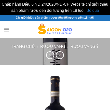
Chấp hành Điều 6 NĐ 24/2020/NĐ-CP Website chỉ giới thiệu
sản phẩm rượu đến đối tượng trên 18 tuổi.
Bỏ qua
Bỏ
Chỉ giới thiệu sản phẩm rượu đến đối tượng trên 18 tuổi.
qua
nội
dung
TRANG CHỦ
/
RƯỢU VANG
/
RƯỢU VANG Ý