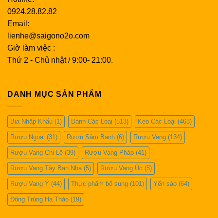
rượu.
Để có một tay cầm ổn định, chỉ cần đặt ngón tay
0924.28.82.82
cái, ngón giữa và ngón trỏ của bạn lên thân ly rượu
Email:
trong khi nhẹ nhàng đặt các ngón tay khác của bạn lên
lienhe@saigono2o.com
đế.
Giờ làm việc :
Thứ 2 - Chủ nhật / 9:00- 21:00.
Ngửi hương thơm của rượu
Khi bạn đang khuấy rượu vang trắng hoặc đỏ của mình
trong ly, hãy thưởng thức hương thơm của rượu và lưu
DANH MỤC SẢN PHẨM
ý các mùi hương khác nhau. Khi rượu mở ra, bạn sẽ có
thể phát hiện ra các sắc thái khác nhau của hương liệu.
Bia Nhập Khẩu
(1)
Bánh Các Loại
(513)
Kẹo Các Loại
(463)
Rượu càng phức tạp thì càng có nhiều điều để khám
phá.
Rượu Ngoại
(31)
Rượu Sâm Banh
(6)
Rượu Vang
(134)
Nhấm nháp rượu
Rượu Vang Chi Lê
(39)
Rượu Vang Pháp
(41)
Bây giờ là lúc để uống ly rượu của bạn. Hãy dành thời
Rượu Vang Tây Ban Nha
(5)
Rượu Vang Úc
(5)
gian của bạn khi thưởng thức rượu vang và lưu ý các
Rượu Vang Ý
(44)
Thực phẩm bổ sung
(101)
Yến sào
(64)
mảng hương vị. Để uống rượu, hãy nhấp một ngụm nhỏ
Đông Trùng Hạ Thảo
(19)
và xoáy rượu trong miệng để bạn có thể hấp thụ trọn
vẹn hương vị bằng vị giác của mình. Bạn có thể giữ