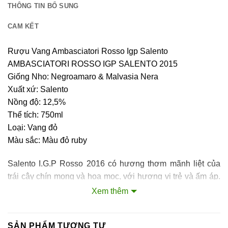
THÔNG TIN BỔ SUNG
CAM KẾT
Rượu Vang Ambasciatori Rosso Igp Salento
AMBASCIATORI ROSSO IGP SALENTO 2015
Giống Nho: Negroamaro & Malvasia Nera
Xuất xứ: Salento
Nồng độ: 12,5%
Thể tích: 750ml
Loại: Vang đỏ
Màu sắc: Màu đỏ ruby
Salento I.G.P Rosso 2016 có hương thơm mãnh liệt của
trái cây chín mọng và hoa mọc, với hương vị trẻ và ấm áp.
Rượu vang phù hợp cho tất cả các bữa ăn, món thịt đỏ và
Xem thêm
pho mát.
CANTINA SAMPIETRANA
SẢN PHẨM TƯƠNG TỰ