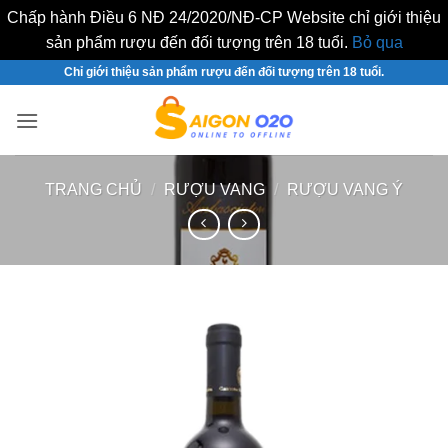
Chấp hành Điều 6 NĐ 24/2020/NĐ-CP Website chỉ giới thiệu
sản phẩm rượu đến đối tượng trên 18 tuổi.
Bỏ qua
Bỏ
Chỉ giới thiệu sản phẩm rượu đến đối tượng trên 18 tuổi.
qua
nội
dung
TRANG CHỦ
/
RƯỢU VANG
/
RƯỢU VANG Ý