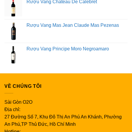
Rượu Vang Chateau De Calebret
Rượu vang đỏ: Đổ nửa ly rượu vang đỏ.
Rượu trắng : Đổ rượu khoảng 1/3 ly.
Rượu sâm banh: Đổ không quá 2/3 ly.
Rượu Vang Mas Jean Claude Mas Pezenas
Gạn hoặc xoáy ly rượu của bạn
Hầu hết các loại rượu vang đỏ đều có lợi từ quá trình
gạn, nhưng các loại rượu khác cũng có thể được gạn
Rượu Vang Principe Moro Negroamaro
trong thời gian ngắn.
Để gạn, đổ rượu từ chai vào bình
gạn và để cho nó có bọt khí.
Gạn rượu của bạn sẽ làm
tăng hương thơm và hương vị của rượu. Gạn cũng là
một cách tuyệt vời để loại bỏ sulfit và cặn lắng trong các
loại rượu vang đỏ cũ hơn, cải thiện hương vị rượu.
Nếu
VỀ CHÚNG TÔI
không có bình chiết, bạn có thể xoay nhẹ ly để tạo bọt
khí trước khi uống.
Sài Gòn O2O
Giữ đúng chiếc ly của bạn
Địa chỉ:
Nghi thức dùng đồ thủy tinh cũng là một yếu tố cần thiết
27 Đường Số 7, Khu Đô Thị An Phú An Khánh, Phường
của toàn bộ trải nghiệm uống rượu.
Bạn nên cầm ly
An Phú,TP Thủ Đức, Hồ Chí Minh
rượu bằng thân ly để hơi ấm từ tay không truyền sang
Hotline: