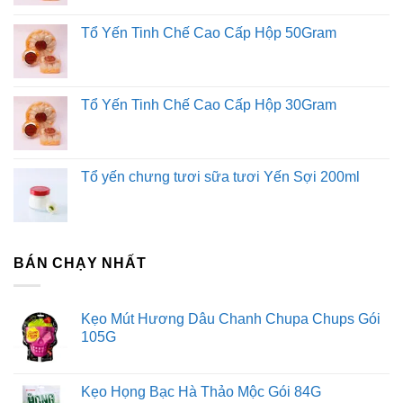
Cách thưởng thức Rượu Johnnie Walker Green Label
Tổ Yến Tinh Chế Cao Cấp Hộp 50Gram
Dùng nguyên chất
Ướp lạnh trước khi uống
Thêm một ít đá giúp cảm nhận hương vị khác biệt
Thêm một ít nước giúp lan tỏa hương vị.
Tổ Yến Tinh Chế Cao Cấp Hộp 30Gram
https://saigono2o.com/lien-he/
Tổ yến chưng tươi sữa tươi Yến Sợi 200ml
www.facebook.com/storesafood
https://viquehuong.xyz/phanphoiruouvang.vn
BÁN CHẠY NHẤT
Kẹo Mút Hương Dâu Chanh Chupa Chups Gói
105G
Kẹo Họng Bạc Hà Thảo Mộc Gói 84G