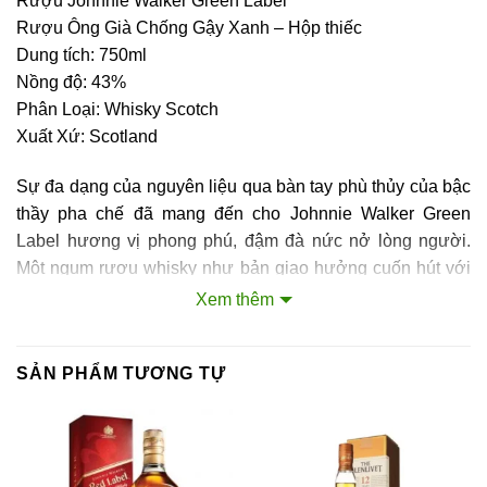
Rượu Johnnie Walker Green Label
Rượu Ông Già Chống Gậy Xanh – Hộp thiếc
Dung tích: 750ml
Nồng độ: 43%
Phân Loại: Whisky Scotch
Xuất Xứ: Scotland
Sự đa dạng của nguyên liệu qua bàn tay phù thủy của bậc
thầy pha chế đã mang đến cho Johnnie Walker Green
Label hương vị phong phú, đậm đà nức nở lòng người.
Một ngụm rượu whisky như bản giao hưởng cuốn hút với
nốt thanh cao của vị ngọt từ mật ong, trái cây tươi và kẹo
Xem thêm
bơ cùng nốt trầm êm dịu từ hương gỗ sồi và vị khói đặc
trưng vẫn còn thoang thoảng đến sau cùng.
SẢN PHẨM TƯƠNG TỰ
Vào năm 2004, hội đồng Whisky Scotland đã phân loại
dòng sản phẩm Johnnie Walker Green Label là Malt phối
trộn (Blended Malt). Kể từ đó hãng rượu Johnnie Walker
đã đổi lại cách dùng từ trên nhãn chai Green Label là