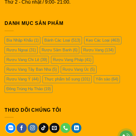
Thứ 2 - Chủ nhật / 9:00- 21:00.
DANH MỤC SẢN PHẨM
Bia Nhập Khẩu
(1)
Bánh Các Loại
(513)
Kẹo Các Loại
(463)
Rượu Ngoại
(31)
Rượu Sâm Banh
(6)
Rượu Vang
(134)
Rượu Vang Chi Lê
(39)
Rượu Vang Pháp
(41)
Rượu Vang Tây Ban Nha
(5)
Rượu Vang Úc
(5)
Rượu Vang Ý
(44)
Thực phẩm bổ sung
(101)
Yến sào
(64)
Đông Trùng Hạ Thảo
(19)
THEO DÕI CHÚNG TÔI