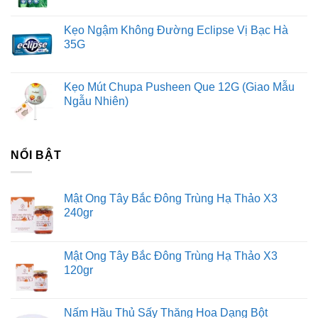
Kẹo Ngậm Không Đường Eclipse Vị Bạc Hà
35G
Kẹo Mút Chupa Pusheen Que 12G (Giao Mẫu
Ngẫu Nhiên)
NỔI BẬT
Mật Ong Tây Bắc Đông Trùng Hạ Thảo X3
240gr
Mật Ong Tây Bắc Đông Trùng Hạ Thảo X3
120gr
Nấm Hầu Thủ Sấy Thăng Hoa Dạng Bột