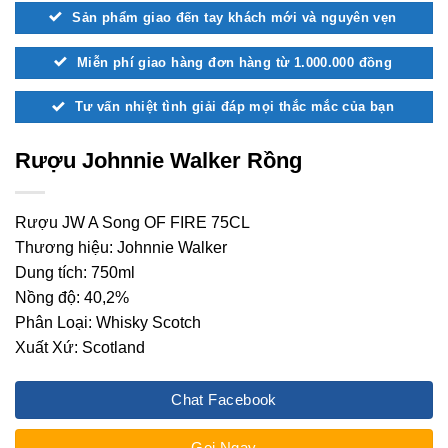
Sản phẩm giao đến tay khách mới và nguyên vẹn
Miễn phí giao hàng đơn hàng từ 1.000.000 đồng
Tư vấn nhiệt tình giải đáp mọi thắc mắc của bạn
Rượu Johnnie Walker Rồng
Rượu JW A Song OF FIRE 75CL
Thương hiệu: Johnnie Walker
Dung tích: 750ml
Nồng độ: 40,2%
Phân Loại: Whisky Scotch
Xuất Xứ: Scotland
Chat Facebook
Gọi Ngay