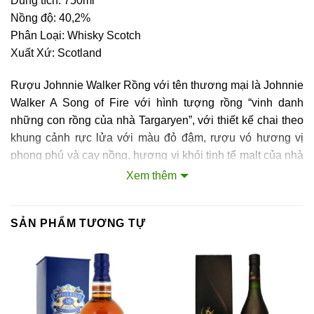
Dung tích: 750ml
Nồng độ: 40,2%
Phân Loại: Whisky Scotch
Xuất Xứ: Scotland
Rượu Johnnie Walker Rồng với tên thương mại là Johnnie
Walker A Song of Fire với hình tượng rồng “vinh danh
những con rồng của nhà Targaryen”, với thiết kế chai theo
khung cảnh rực lửa với màu đỏ đậm, rượu vó hương vị
phong phú và cay nồng, hương vị khói tinh tế malt của nhà
Caol Ila, rượu đóng chai 40,8%. Chai rượu rượu Johnnie
Xem thêm
Walker A Song Of fire được lấy cảm hứng từ bộ phim trò
chơi vương quyền (Games Of Throne). Đây là seri phim
SẢN PHẨM TƯƠNG TỰ
truyền hình đình đám nhất được chiếu lên HBO.Rượu
Johnnie Walker A Song Of fire được thiết kế với hình
tượng con rồng, nhằm vinh danh con rồng Targaryen. Chai
rượu Johnnie Walker Rồng có màu đỏ đậm, tạo cảm giác
mạnh mẽ, sức nóng lan toả cùng hương vị phong phú và
cay nồng cùng vị khói tinh tế của nhà Caol Ila.