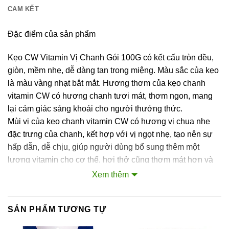
CAM KẾT
Đặc điểm của sản phẩm
Kẹo CW Vitamin Vị Chanh Gói 100G có kết cấu tròn đều,
giòn, mềm nhẹ, dễ dàng tan trong miệng. Màu sắc của kẹo
là màu vàng nhạt bắt mắt. Hương thơm của kẹo chanh
vitamin CW có hương chanh tươi mát, thơm ngon, mang
lại cảm giác sảng khoái cho người thưởng thức.
Mùi vị của kẹo chanh vitamin CW có hương vị chua nhẹ
đặc trưng của chanh, kết hợp với vị ngọt nhẹ, tạo nên sự
hấp dẫn, dễ chịu, giúp người dùng bổ sung thêm một
lượng vitamin cho cơ thể, hơi thở cũng thơm mát hơn và
tinh thần trở nên thoải mái, sảng khoái hơn.
Xem thêm
Sản phẩm được đóng gói tiện dụng, dễ dàng bảo quản.
Thành phần của sản phẩm
SẢN PHẨM TƯƠNG TỰ