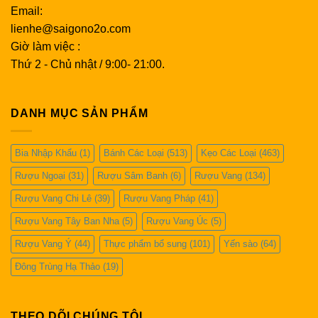
Email:
lienhe@saigono2o.com
Giờ làm việc :
Thứ 2 - Chủ nhật / 9:00- 21:00.
DANH MỤC SẢN PHẨM
Bia Nhập Khẩu
(1)
Bánh Các Loại
(513)
Kẹo Các Loại
(463)
Rượu Ngoại
(31)
Rượu Sâm Banh
(6)
Rượu Vang
(134)
Rượu Vang Chi Lê
(39)
Rượu Vang Pháp
(41)
Rượu Vang Tây Ban Nha
(5)
Rượu Vang Úc
(5)
Rượu Vang Ý
(44)
Thực phẩm bổ sung
(101)
Yến sào
(64)
Đông Trùng Hạ Thảo
(19)
THEO DÕI CHÚNG TÔI