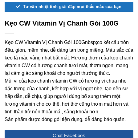
Tư vấn nhiệt tình giải đáp mọi thắc mắc của bạn
Kẹo CW Vitamin Vị Chanh Gói 100G
Kẹo CW Vitamin Vị Chanh Gói 100Gnbsp;có kết cấu tròn
đều, giòn, mềm nhẹ, dễ dàng tan trong miệng. Màu sắc của
kẹo là màu vàng nhạt bắt mắt. Hương thơm của kẹo chanh
vitamin CW có hương chanh tươi mát, thơm ngon, mang
lại cảm giác sảng khoái cho người thưởng thức.
Mùi vị của kẹo chanh vitamin CW có hương vị chua nhẹ
đặc trưng của chanh, kết hợp với vị ngọt nhẹ, tạo nên sự
hấp dẫn, dễ chịu, giúp người dùng bổ sung thêm một
lượng vitamin cho cơ thể, hơi thở cũng thơm mát hơn và
tinh thần trở nên thoải mái, sảng khoái hơn.
Sản phẩm được đóng gói tiện dụng, dễ dàng bảo quản.
Chat Facebook