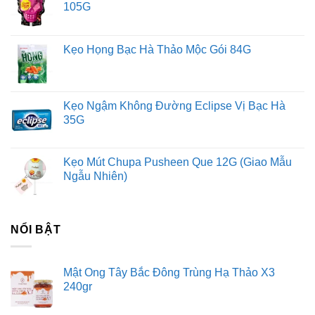
105G
Kẹo Họng Bạc Hà Thảo Mộc Gói 84G
Kẹo Ngậm Không Đường Eclipse Vị Bạc Hà
35G
Kẹo Mút Chupa Pusheen Que 12G (Giao Mẫu
Ngẫu Nhiên)
NỔI BẬT
Mật Ong Tây Bắc Đông Trùng Hạ Thảo X3
240gr