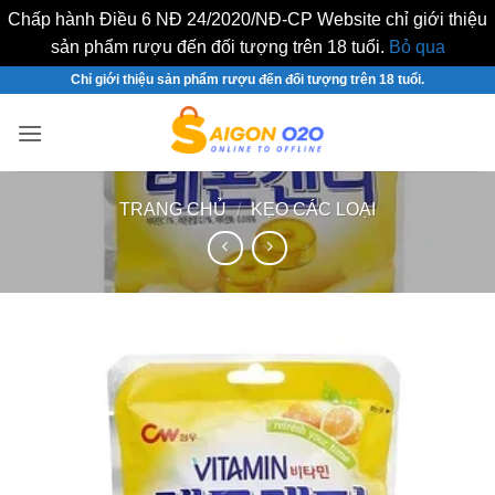
Chấp hành Điều 6 NĐ 24/2020/NĐ-CP Website chỉ giới thiệu
sản phẩm rượu đến đối tượng trên 18 tuổi.
Bỏ qua
Bỏ
Chỉ giới thiệu sản phẩm rượu đến đối tượng trên 18 tuổi.
qua
nội
dung
TRANG CHỦ
/
KẸO CÁC LOẠI