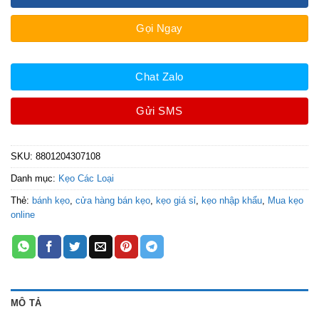
Gọi Ngay
Chat Zalo
Gửi SMS
SKU:
8801204307108
Danh mục:
Kẹo Các Loại
Thẻ:
bánh kẹo
,
cửa hàng bán kẹo
,
kẹo giá sỉ
,
kẹo nhập khẩu
,
Mua kẹo
online
MÔ TẢ