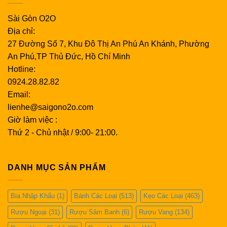
Sài Gòn O2O
Địa chỉ:
27 Đường Số 7, Khu Đô Thị An Phú An Khánh, Phường
An Phú,TP Thủ Đức, Hồ Chí Minh
Hotline:
0924.28.82.82
Email:
lienhe@saigono2o.com
Giờ làm việc :
Thứ 2 - Chủ nhật / 9:00- 21:00.
DANH MỤC SẢN PHẨM
Bia Nhập Khẩu
(1)
Bánh Các Loại
(513)
Kẹo Các Loại
(463)
Rượu Ngoại
(31)
Rượu Sâm Banh
(6)
Rượu Vang
(134)