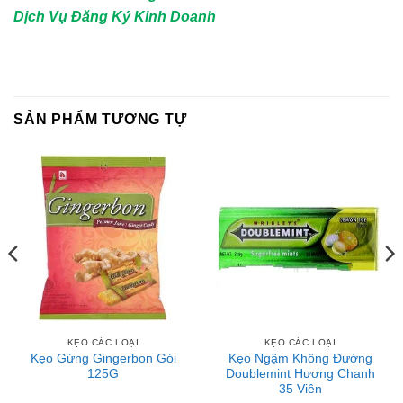
Dịch Vụ Đăng Ký Kinh Doanh
SẢN PHẨM TƯƠNG TỰ
KẸO CÁC LOẠI
KẸO CÁC LOẠI
Kẹo Gừng Gingerbon Gói
Kẹo Ngậm Không Đường
125G
Doublemint Hương Chanh
35 Viên