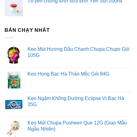
Tổ yến chưng tươi sữa tươi Yến Sợi 200ml
BÁN CHẠY NHẤT
Kẹo Mút Hương Dâu Chanh Chupa Chups Gói
105G
Kẹo Họng Bạc Hà Thảo Mộc Gói 84G
Kẹo Ngậm Không Đường Eclipse Vị Bạc Hà
35G
Kẹo Mút Chupa Pusheen Que 12G (Giao Mẫu
Ngẫu Nhiên)