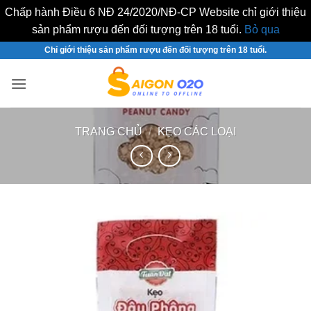
Chấp hành Điều 6 NĐ 24/2020/NĐ-CP Website chỉ giới thiệu
sản phẩm rượu đến đối tượng trên 18 tuổi.
Bỏ qua
Bỏ
Chỉ giới thiệu sản phẩm rượu đến đối tượng trên 18 tuổi.
qua
nội
dung
TRANG CHỦ
/
KẸO CÁC LOẠI