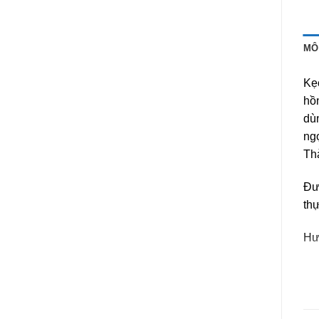
MÔ
Kẹ
hồn
dùn
ngọ
Th
Đườ
th
Hư
Dùn
Hư