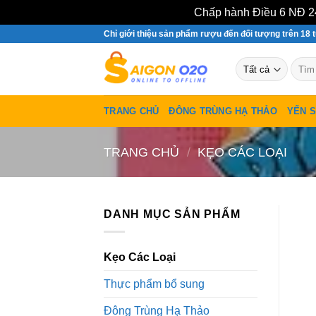
Chấp hành Điều 6 NĐ 24
Bỏ
Chỉ giới thiệu sản phẩm rượu đến đối tượng trên 18 t
qua
Tìm
nội
kiếm:
dung
TRANG CHỦ
ĐÔNG TRÙNG HẠ THẢO
YẾN 
TRANG CHỦ
/
KẸO CÁC LOẠI
DANH MỤC SẢN PHẨM
Kẹo Các Loại
Thực phẩm bổ sung
Đông Trùng Hạ Thảo