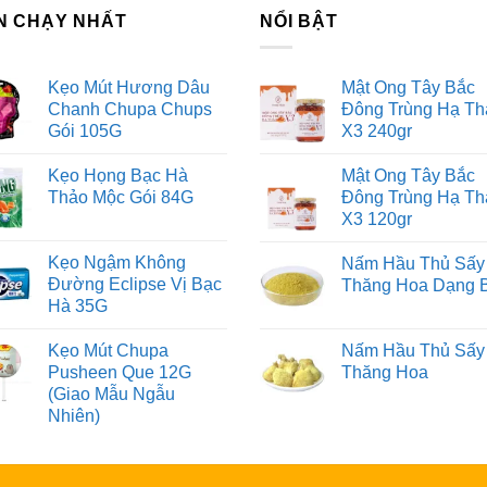
N CHẠY NHẤT
NỔI BẬT
Kẹo Mút Hương Dâu
Mật Ong Tây Bắc
Chanh Chupa Chups
Đông Trùng Hạ Th
Gói 105G
X3 240gr
Kẹo Họng Bạc Hà
Mật Ong Tây Bắc
Thảo Mộc Gói 84G
Đông Trùng Hạ Th
X3 120gr
Kẹo Ngậm Không
Nấm Hầu Thủ Sấy
Đường Eclipse Vị Bạc
Thăng Hoa Dạng 
Hà 35G
Kẹo Mút Chupa
Nấm Hầu Thủ Sấy
Pusheen Que 12G
Thăng Hoa
(Giao Mẫu Ngẫu
Nhiên)