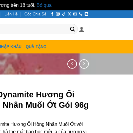
ợng trên 18 tuổi.
Bỏ qua
Liên Hệ
Góc Chia Sẻ
NHẬP KHẨU
QUÀ TẶNG
Dynamite Hương Ổi
 Nhân Muối Ớt Gói 96g
mite Hương Ổi Hồng Nhân Muối Ớt với
c hà the mát bao bọc mới lạ của hương vị