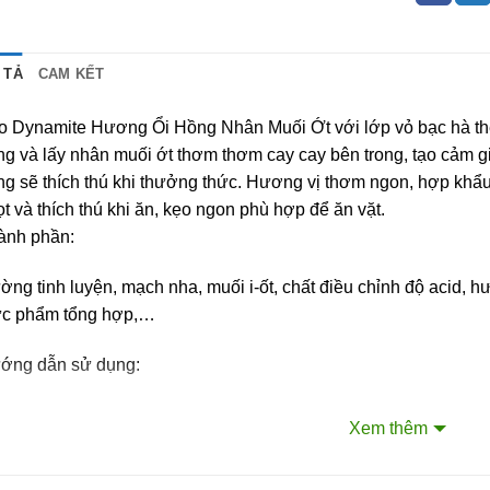
 TẢ
CAM KẾT
o Dynamite Hương Ổi Hồng Nhân Muối Ớt với lớp vỏ bạc hà the
g và lấy nhân muối ớt thơm thơm cay cay bên trong, tạo cảm gi
g sẽ thích thú khi thưởng thức. Hương vị thơm ngon, hợp khẩu
t và thích thú khi ăn, kẹo ngon phù hợp để ăn vặt.
ành phần:
ng tinh luyện, mạch nha, muối i-ốt, chất điều chỉnh độ acid, hư
ực phẩm tổng hợp,…
ớng dẫn sử dụng:
g trực tiếp ngay khi mở bao bì.
Xem thêm
ớng dẫn bảo quản: