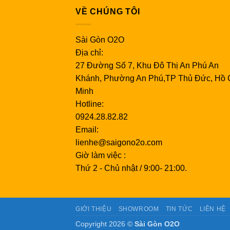
VỀ CHÚNG TÔI
Sài Gòn O2O
Địa chỉ:
27 Đường Số 7, Khu Đô Thị An Phú An
Khánh, Phường An Phú,TP Thủ Đức, Hồ 
Minh
Hotline:
0924.28.82.82
Email:
lienhe@saigono2o.com
Giờ làm việc :
Thứ 2 - Chủ nhật / 9:00- 21:00.
GIỚI THIỆU
SHOWROOM
TIN TỨC
LIÊN HỆ
Copyright 2026 ©
Sài Gòn O2O