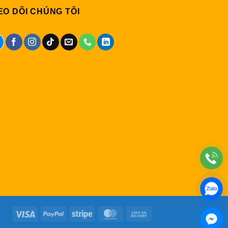
EO DÕI CHÚNG TÔI
Visa
PayPal
Stripe
MasterCard
Cash
On