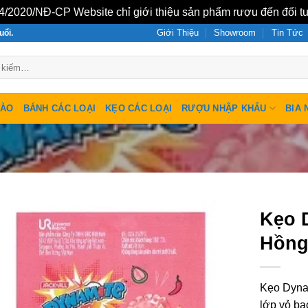
/2020/NĐ-CP Website chỉ giới thiệu sản phẩm rượu đến đối tư
Giới Thiệu
Showroom
Tin Tức
uổi.
SÀO
BÁNH CÁC LOẠI
KẸO CÁC LOẠI
RƯỢU NHẬP KHẨU
BIA 
Kẹo 
Hồng
Kẹo Dyna
lớp vỏ bạ