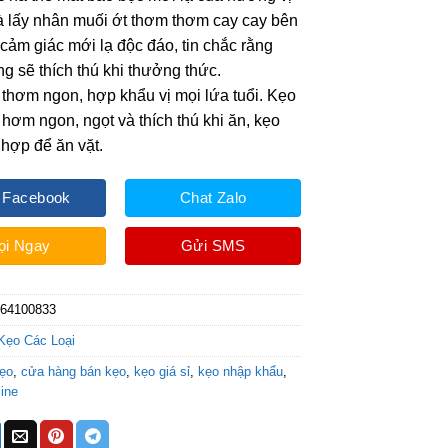
à lấy nhân muối ớt thơm thơm cay cay bên
o cảm giác mới lạ độc đáo, tin chắc rằng
g sẽ thích thú khi thưởng thức.
thơm ngon, hợp khẩu vị mọi lứa tuổi. Kẹo
hơm ngon, ngọt và thích thú khi ăn, kẹo
hợp để ăn vặt.
 Facebook
Chat Zalo
ọi Ngay
Gửi SMS
564100833
Kẹo Các Loại
ẹo
,
cửa hàng bán kẹo
,
kẹo giá sỉ
,
kẹo nhập khẩu
,
ine