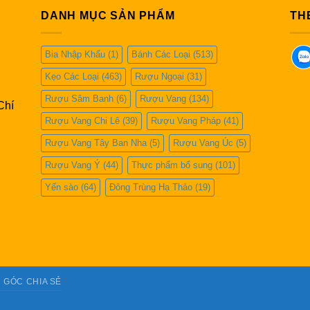
DANH MỤC SẢN PHẨM
TH
Bia Nhập Khẩu
(1)
Bánh Các Loại
(513)
Kẹo Các Loại
(463)
Rượu Ngoại
(31)
Rượu Sâm Banh
(6)
Rượu Vang
(134)
Chí
Rượu Vang Chi Lê
(39)
Rượu Vang Pháp
(41)
Rượu Vang Tây Ban Nha
(5)
Rượu Vang Úc
(5)
Rượu Vang Ý
(44)
Thực phẩm bổ sung
(101)
Yến sào
(64)
Đông Trùng Hạ Thảo
(19)
GÓC CHIA SẺ