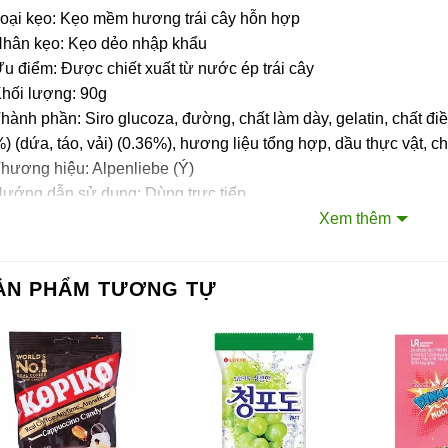
Loại kẹo: Kẹo mềm hương trái cây hỗn hợp
Nhân kẹo: Kẹo dẻo nhập khẩu
u điểm: Được chiết xuất từ nước ép trái cây
Khối lượng: 90g
hành phần: Siro glucoza, đường, chất làm dày, gelatin, chất điề
) (dứa, táo, vải) (0.36%), hương liệu tổng hợp, dầu thực vật, 
hương hiệu: Alpenliebe (Ý)
Hướng dẫn sử dụng: Dùng trực tiếp
ảo quản: Bảo quản ở nơi khô ráo, thoáng mát tránh ánh nắng tr
Xem thêm
ản xuất: Việt Nam
ẢN PHẨM TƯƠNG TỰ
ên hệ với Sài Gòn O2O
ang Fanpage Sài Gòn O2O
ệ thống của chúng tôi
m Sài Gòn phân phối băng keo
rtadeck ván sàn