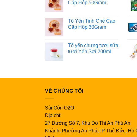
Cấp Hộp 50Gram
Tổ Yến Tinh Chế Cao
Cấp Hộp 30Gram
Tổ yến chưng tươi sữa
tươi Yến Sợi 200ml
VỀ CHÚNG TÔI
Sài Gòn O2O
Địa chỉ:
27 Đường Số 7, Khu Đô Thị An Phú An
Khánh, Phường An Phú,TP Thủ Đức, Hồ 