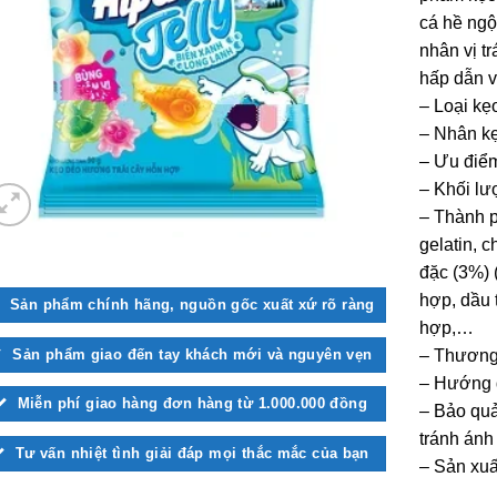
cá hề ngộ
nhân vị t
hấp dẫn v
– Loại kẹ
– Nhân k
– Ưu điểm
– Khối lư
– Thành p
gelatin, c
đặc (3%) 
hợp, dầu 
Sản phẩm chính hãng, nguồn gốc xuất xứ rõ ràng
hợp,…
Sản phẩm giao đến tay khách mới và nguyên vẹn
– Thương 
– Hướng d
Miễn phí giao hàng đơn hàng từ 1.000.000 đồng
– Bảo quả
tránh ánh
Tư vấn nhiệt tình giải đáp mọi thắc mắc của bạn
– Sản xuấ