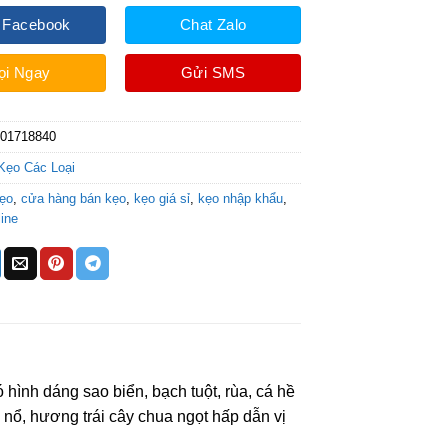
 Facebook
Chat Zalo
ọi Ngay
Gửi SMS
001718840
Kẹo Các Loại
ẹo
,
cửa hàng bán kẹo
,
kẹo giá sỉ
,
kẹo nhập khẩu
,
ine
hình dáng sao biển, bạch tuột, rùa, cá hề
 nổ, hương trái cây chua ngọt hấp dẫn vị