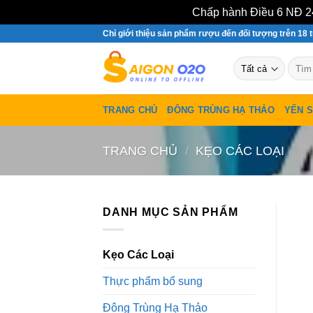
Chấp hành Điều 6 NĐ 24
Bỏ
Chỉ giới thiệu sản phẩm rượu đến đối tượng trên 18 t
qua
Tìm
nội
kiếm:
dung
TRANG CHỦ
ĐÔNG TRÙNG HẠ THẢO
YẾN 
TRANG CHỦ
/
KẸO CÁC LOẠI
DANH MỤC SẢN PHẨM
Kẹo Các Loại
Thực phẩm bổ sung
Đông Trùng Hạ Thảo