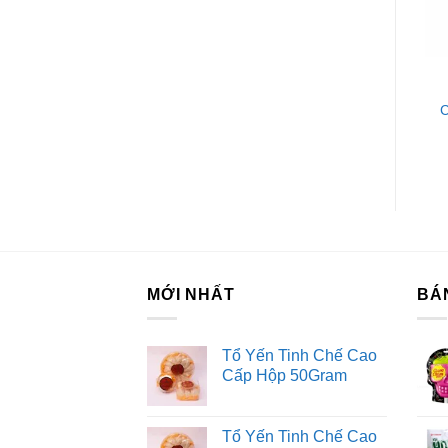
Tư
Dị
KẸO CÁC LOẠI
KẸO CÁC LOẠI
Kẹo Bạc Hà Fres Barley
Thạch Pudding Lai Phú
Mayora Gói 150G
Vị Xoài 405G
C
MỚI NHẤT
BÁ
Tổ Yến Tinh Chế Cao
Cấp Hộp 50Gram
Tổ Yến Tinh Chế Cao