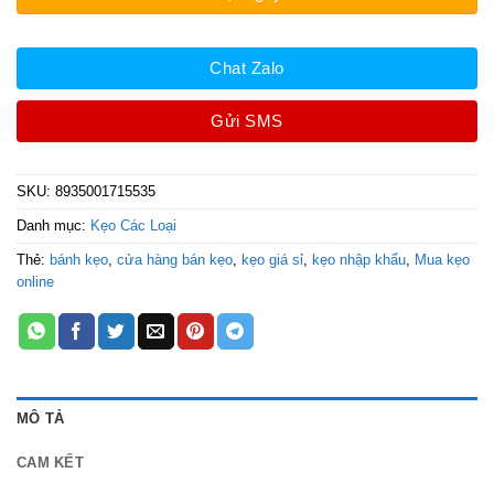
Chat Zalo
Gửi SMS
SKU:
8935001715535
Danh mục:
Kẹo Các Loại
Thẻ:
bánh kẹo
,
cửa hàng bán kẹo
,
kẹo giá sỉ
,
kẹo nhập khẩu
,
Mua kẹo
online
MÔ TẢ
CAM KẾT