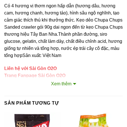
Có 4 hương vị thơm ngon hấp dẫn (hương dâu, hương
cam, hương chanh, hương táo), hình sâu ngộ nghĩnh, tạo
cảm giác thích thú khi thưởng thức. Kẹo dẻo Chupa Chups
Sanded crawler gói 90g dai ngon đến từ kẹo Chupa Chups
thương hiệu Tây Ban Nha.Thành phần đường, siro
glucose, gelatin, chất làm dày, chất điều chỉnh acid, hương
giống tự nhiên và tổng hợp, nước ép trái cây cô đặc, màu
tổng hợpSản xuất: Việt Nam
Liên hệ với Sài Gòn O2O
Trang Fanpage Sài Gòn O2O
Xem thêm
Hệ thống của chúng tôi
Kim Sài Gòn phân phối băng keo
SẢN PHẨM TƯƠNG TỰ
Fortadeck ván sàn
Tư vấn đầu tư chứng khoán
Dịch Vụ Đăng Ký Kinh Doanh