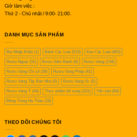
Giờ làm việc :
Thứ 2 - Chủ nhật / 9:00- 21:00.
DANH MỤC SẢN PHẨM
Bia Nhập Khẩu
(1)
Bánh Các Loại
(513)
Kẹo Các Loại
(463)
Rượu Ngoại
(31)
Rượu Sâm Banh
(6)
Rượu Vang
(134)
Rượu Vang Chi Lê
(39)
Rượu Vang Pháp
(41)
Rượu Vang Tây Ban Nha
(5)
Rượu Vang Úc
(5)
Rượu Vang Ý
(44)
Thực phẩm bổ sung
(101)
Yến sào
(64)
Đông Trùng Hạ Thảo
(19)
THEO DÕI CHÚNG TÔI