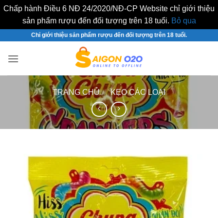
Chấp hành Điều 6 NĐ 24/2020/NĐ-CP Website chỉ giới thiệu
sản phẩm rượu đến đối tượng trên 18 tuổi.
Bỏ qua
Bỏ
Chỉ giới thiệu sản phẩm rượu đến đối tượng trên 18 tuổi.
qua
nội
dung
TRANG CHỦ
/
KẸO CÁC LOẠI