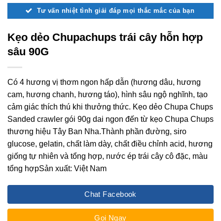
Tư vấn nhiệt tình giải đáp mọi thắc mắc của bạn
Kẹo dẻo Chupachups trái cây hỗn hợp
sâu 90G
Có 4 hương vị thơm ngon hấp dẫn (hương dâu, hương
cam, hương chanh, hương táo), hình sâu ngộ nghĩnh, tạo
cảm giác thích thú khi thưởng thức. Kẹo dẻo Chupa Chups
Sanded crawler gói 90g dai ngon đến từ kẹo Chupa Chups
thương hiệu Tây Ban Nha.Thành phần đường, siro
glucose, gelatin, chất làm dày, chất điều chỉnh acid, hương
giống tự nhiên và tổng hợp, nước ép trái cây cô đặc, màu
tổng hợpSản xuất: Việt Nam
Chat Facebook
Gọi Ngay