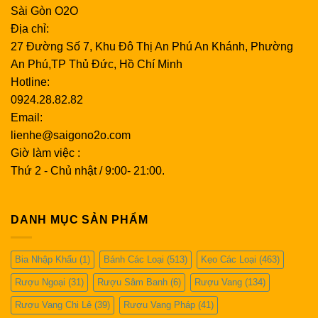
Sài Gòn O2O
Địa chỉ:
27 Đường Số 7, Khu Đô Thị An Phú An Khánh, Phường
An Phú,TP Thủ Đức, Hồ Chí Minh
Hotline:
0924.28.82.82
Email:
lienhe@saigono2o.com
Giờ làm việc :
Thứ 2 - Chủ nhật / 9:00- 21:00.
DANH MỤC SẢN PHẨM
Bia Nhập Khẩu
(1)
Bánh Các Loại
(513)
Kẹo Các Loại
(463)
Rượu Ngoại
(31)
Rượu Sâm Banh
(6)
Rượu Vang
(134)
Rượu Vang Chi Lê
(39)
Rượu Vang Pháp
(41)