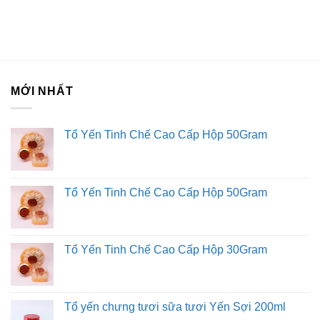
Liên hệ với Sài Gòn O2O
Trang Fanpage Sài Gòn O2O
Hệ thống của chúng tôi
Kim Sài Gòn phân phối băng keo
MỚI NHẤT
Fortadeck ván sàn
Tư vấn đầu tư chứng khoán
Tổ Yến Tinh Chế Cao Cấp Hộp 50Gram
Dịch Vụ Đăng Ký Kinh Doanh
Tổ Yến Tinh Chế Cao Cấp Hộp 50Gram
Tổ Yến Tinh Chế Cao Cấp Hộp 30Gram
Tổ yến chưng tươi sữa tươi Yến Sợi 200ml