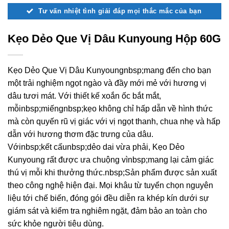
Tư vấn nhiệt tình giải đáp mọi thắc mắc của bạn
Kẹo Dẻo Que Vị Dâu Kunyoung Hộp 60G
Kẹo Dẻo Que Vị Dâu Kunyoungnbsp;mang đến cho bạn
một trải nghiệm ngọt ngào và đầy mới mẻ với hương vị
dâu tươi mát. Với thiết kế xoắn ốc bắt mắt,
mỗinbsp;miếngnbsp;kẹo không chỉ hấp dẫn về hình thức
mà còn quyến rũ vị giác với vị ngọt thanh, chua nhẹ và hấp
dẫn với hương thơm đặc trưng của dâu.
Vớinbsp;kết cấunbsp;dẻo dai vừa phải, Kẹo Dẻo
Kunyoung rất được ưa chuộng vìnbsp;mang lại cảm giác
thú vị mỗi khi thưởng thức.nbsp;Sản phẩm được sản xuất
theo công nghệ hiện đại. Mọi khâu từ tuyển chọn nguyên
liệu tới chế biến, đóng gói đều diễn ra khép kín dưới sự
giám sát và kiểm tra nghiêm ngặt, đảm bảo an toàn cho
sức khỏe người tiêu dùng.