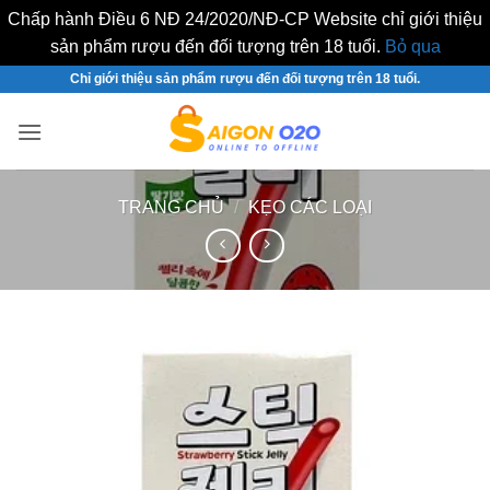
Chấp hành Điều 6 NĐ 24/2020/NĐ-CP Website chỉ giới thiệu
sản phẩm rượu đến đối tượng trên 18 tuổi.
Bỏ qua
Bỏ
Chỉ giới thiệu sản phẩm rượu đến đối tượng trên 18 tuổi.
qua
nội
dung
TRANG CHỦ
/
KẸO CÁC LOẠI