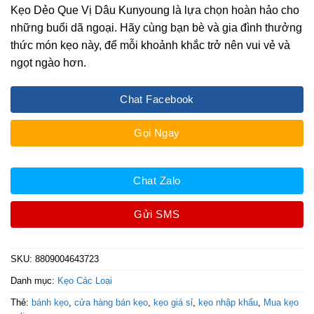
Kẹo Dẻo Que Vị Dâu Kunyoung là lựa chọn hoàn hảo cho
những buổi dã ngoại. Hãy cùng bạn bè và gia đình thưởng
thức món kẹo này, để mỗi khoảnh khắc trở nên vui vẻ và
ngọt ngào hơn.
Chat Facebook
Gọi Ngay
Chat Zalo
Gửi SMS
SKU:
8809004643723
Danh mục:
Kẹo Các Loại
Thẻ:
bánh kẹo
,
cửa hàng bán kẹo
,
kẹo giá sỉ
,
kẹo nhập khẩu
,
Mua kẹo