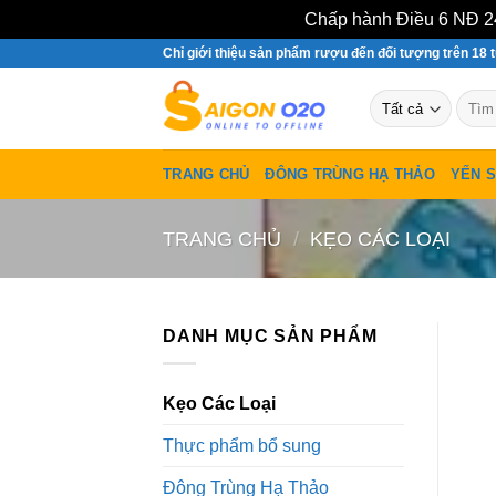
Chấp hành Điều 6 NĐ 24
Bỏ
Chỉ giới thiệu sản phẩm rượu đến đối tượng trên 18 t
qua
Tìm
nội
kiếm:
dung
TRANG CHỦ
ĐÔNG TRÙNG HẠ THẢO
YẾN 
TRANG CHỦ
/
KẸO CÁC LOẠI
DANH MỤC SẢN PHẨM
Kẹo Các Loại
Thực phẩm bổ sung
Đông Trùng Hạ Thảo