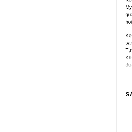
My 
qua
hội
Kẹo
sán
Tự 
Khé
đượ
Bất
Th
S
Đườ
tổn
Hư