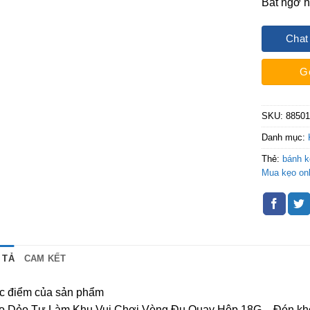
Bất ngờ h
Chat
G
SKU:
8850
Danh mục:
Thẻ:
bánh k
Mua kẹo onl
 TẢ
CAM KẾT
c điểm của sản phẩm
o Dẻo Tự Làm Khu Vui Chơi Vòng Đu Quay Hộp 18G – Đón không