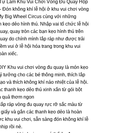
Tự Làm Khu Vui Chơi Vòng Đu Quay Hộp
 Đón không khí lễ hội ở khu vui chơi vòng
My Big Wheel Circus cùng với những
 kẹo dẻo hình thú. Nhập vai tổ chức lễ hội
uay, quay tròn các bạn kẹo hình thú trên
uay do chính mình lắp ráp như được trải
ềm vui ở lễ hội hóa trang trong khu vui
oàn xiếc.
IY Khu vui chơi vòng đu quay là món kẹo
lý tưởng cho các bé thông minh, thích lắp
ạo và thích không khí náo nhiệt của lễ hội.
c thanh kẹo dẻo thú xinh xắn từ gói bột
a quả thơm ngon
lắp ráp vòng đu quay rực rỡ sắc màu từ
giấy và gắn các thanh kẹo dẻo là hoàn
c khu vui chơi, sẵn sàng đón không khí lễ
hịp rồi nè.