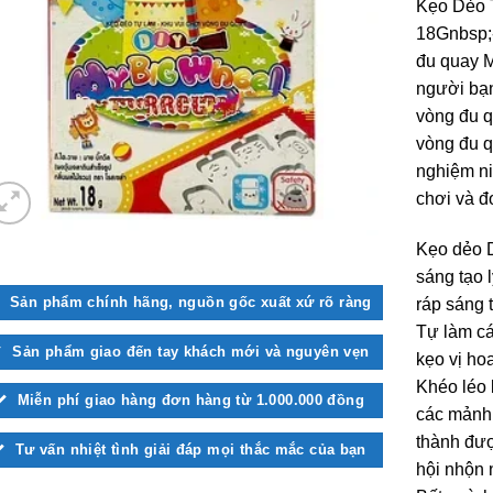
Kẹo Dẻo 
18Gnbsp;-
đu quay 
người bạn
vòng đu q
vòng đu q
nghiệm ni
chơi và đ
Kẹo dẻo D
sáng tạo 
Sản phẩm chính hãng, nguồn gốc xuất xứ rõ ràng
ráp sáng t
Tự làm cá
Sản phẩm giao đến tay khách mới và nguyên vẹn
kẹo vị ho
Khéo léo 
Miễn phí giao hàng đơn hàng từ 1.000.000 đồng
các mảnh 
thành đượ
Tư vấn nhiệt tình giải đáp mọi thắc mắc của bạn
hội nhộn n