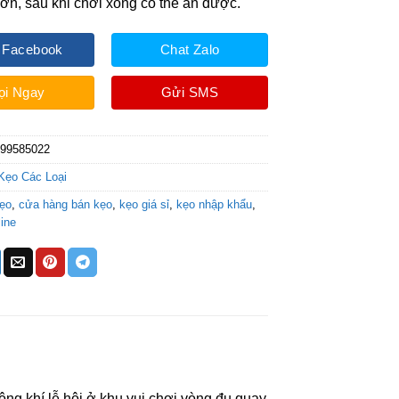
ơn, sau khi chơi xong có thể ăn được.
 Facebook
Chat Zalo
ọi Ngay
Gửi SMS
199585022
Kẹo Các Loại
ẹo
,
cửa hàng bán kẹo
,
kẹo giá sỉ
,
kẹo nhập khẩu
,
ine
 khí lễ hội ở khu vui chơi vòng đu quay