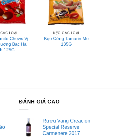
 CÁC LOẠI
KẸO CÁC LOẠI
mite Chews Vị
Kẹo Cứng Tamarin Me
Hương Bạc Hà
135G
ch 125G
ĐÁNH GIÁ CAO
Rượu Vang Creacion
ảo
Special Reserve
Carmenere 2017