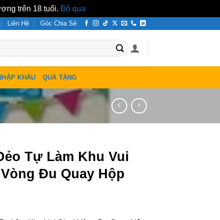
ợng trên 18 tuổi.
Bỏ qua
Liên Hệ
Góc Chia Sẻ
NHẬP KHẨU
QUÀ TẶNG
Dẻo Tự Làm Khu Vui
 Vòng Đu Quay Hộp