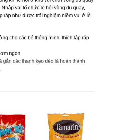
Nhập vai tổ chức lễ hội vòng đu quay,
p ráp như được trải nghiệm niềm vui ở lễ
ng cho các bé thông minh, thích lắp ráp
thơm ngon
à gắn các thanh kẹo dẻo là hoàn thành
.
S 330) (1.77%), hương liệu mứt trái cây