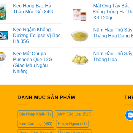
Kẹo Họng Bạc Hà
Mật Ong Tây Bắc
Thảo Mộc Gói 84G
Đông Trùng Hạ Th
X3 120gr
Kẹo Ngậm Không
Nấm Hầu Thủ Sấy
Đường Eclipse Vị Bạc
Thăng Hoa Dạng 
Hà 35G
Kẹo Mút Chupa
Nấm Hầu Thủ Sấy
Pusheen Que 12G
Thăng Hoa
(Giao Mẫu Ngẫu
Nhiên)
DANH MỤC SẢN PHẨM
TH
Bia Nhập Khẩu
(1)
Bánh Các Loại
(513)
Kẹo Các Loại
(463)
Rượu Ngoại
(31)