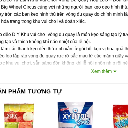
Big Wheel Circus cùng với những người bạn kẹo dẻo hình thú. 
y tròn các bạn kẹo hình thú trên vòng đu quay do chính mình lắ
 hóa trang trong khu vui chơi và đoàn xiếc.
 dẻo DIY Khu vui chơi vòng đu quay là món kẹo sáng tạo lý tưở
g tạo và thích không khí náo nhiệt của lễ hội.
làm các thanh kẹo dẻo thú xinh xắn từ gói bột kẹo vị hoa quả 
o léo lắp ráp vòng đu quay rực rỡ sắc màu từ các mảnh giấy v
c khu vui chơi, sẵn sàng đón không khí lễ hội nhộn nhịp rồi nè
 ngờ hơn, sau khi chơi xong có thể ăn được.
Xem thêm
ành phần của sản phẩm
ẢN PHẨM TƯƠNG TỰ
ng (80%), gelatin từ bò (16.75%x), chất điều chỉnh độ axit (IN
g hợp, hương liệu hỗn hợp trái cây nhân tạo,…
ớng dẫn sử dụng