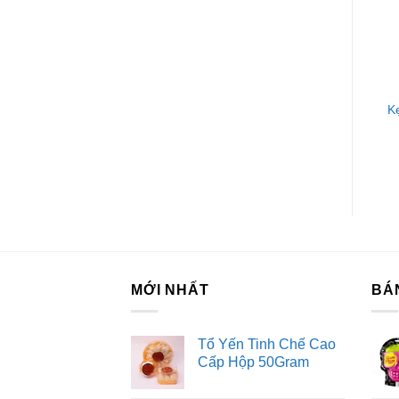
Xe
Hư
Bảo
KẸO CÁC LOẠI
KẸO CÁC LOẠI
Kẹo Bạc Hà Fres Barley
Kẹo Dẻo Haribo
K
Mayora Gói 150G
Goldbears Bịch 80G
Li
Tr
H
Ki
Fo
Tư
MỚI NHẤT
BÁ
Dị
Tổ Yến Tinh Chế Cao
Cấp Hộp 50Gram