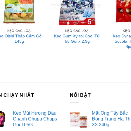
m hướng dẫn và hình ảnh trên bao bì.
ớng dẫn bảo quản
 quản nơi khô ráo, thoáng mát, tránh ánh nắng trực tiếp.
KẸO CÁC LOẠI
KẸO CÁC LOẠI
KẸO
ẹo Oishi Thập Cẩm Gói
Kẹo Gum Xylitol Cool Túi
Kẹo Dyna
145g
55 Gói x 2.9g
Socola 
ên hệ với Sài Gòn O2O
Bị
ang Fanpage Sài Gòn O2O
ệ thống của chúng tôi
m Sài Gòn phân phối băng keo
rtadeck ván sàn
 vấn đầu tư chứng khoán
N CHẠY NHẤT
NỔI BẬT
ch Vụ Đăng Ký Kinh Doanh
Kẹo Mút Hương Dâu
Mật Ong Tây Bắc
Chanh Chupa Chups
Đông Trùng Hạ Th
Gói 105G
X3 240gr