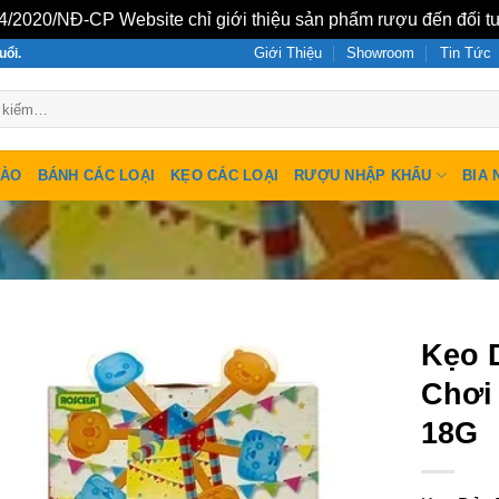
/2020/NĐ-CP Website chỉ giới thiệu sản phẩm rượu đến đối tư
Giới Thiệu
Showroom
Tin Tức
uổi.
SÀO
BÁNH CÁC LOẠI
KẸO CÁC LOẠI
RƯỢU NHẬP KHẨU
BIA 
Kẹo 
Chơi
18G