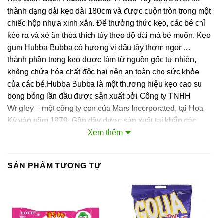
thành dạng dải kẹo dài 180cm và được cuộn tròn trong một
chiếc hộp nhựa xinh xắn. Để thưởng thức kẹo, các bé chỉ
kéo ra và xé ăn thỏa thích tùy theo độ dài mà bé muốn. Kẹo
gum Hubba Bubba có hương vị dâu tây thơm ngon…
thành phần trong kẹo được làm từ nguồn gốc tự nhiên,
không chứa hóa chất độc hại nên an toàn cho sức khỏe
của các bé.Hubba Bubba là một thương hiệu kẹo cao su
bong bóng lần đầu được sản xuất bởi Công ty TNHH
Wrigley – một công ty con của Mars Incorporated, tại Hoa
Kỳ vào năm 1979. Gần đây được sản xuất tại khắp các
quốc gia và nổi tiếng trên toàn thế giới.Thành phần:
Xem thêm
Đường, chất gum nền, si rô bắp, chất làm ẩm-INS 422, tinh
bột bắp, hương tự nhiên, giống tự nhiên và nhân tạo, chất
SẢN PHẨM TƯƠNG TỰ
nhũ hóa-INS 322(i), chất điều chỉnh độ acid (INS 296, INS
330), chất tạo ngọt tổng hợp (INS 950, INS 951), chất
chống oxy hóa-INS 321, màu thực phẩm tổng hợp-INS
129. Lưu ý: Aspartame: ‘Phenylketonurics có chứa
Phenylalanine.’Hướng dẫn sử dụng: Mở hộp và dùng