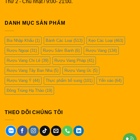
Thứ 2 - Chủ nhật / 9:00- 21:00.
DANH MỤC SẢN PHẨM
Bia Nhập Khẩu
(1)
Bánh Các Loại
(513)
Kẹo Các Loại
(463)
Rượu Ngoại
(31)
Rượu Sâm Banh
(6)
Rượu Vang
(134)
Rượu Vang Chi Lê
(39)
Rượu Vang Pháp
(41)
Rượu Vang Tây Ban Nha
(5)
Rượu Vang Úc
(5)
Rượu Vang Ý
(44)
Thực phẩm bổ sung
(101)
Yến sào
(64)
Đông Trùng Hạ Thảo
(19)
THEO DÕI CHÚNG TÔI