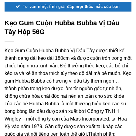
Tư vấn nhiệt tình giải đáp mọi thắc mắc của bạn
Kẹo Gum Cuộn Hubba Bubba Vị Dâu
Tây Hộp 56G
Kẹo Gum Cuộn Hubba Bubba Vị Dâu Tây được thiết kế
thành dạng dải kẹo dài 180cm và được cuộn tròn trong một
chiếc hộp nhựa xinh xắn. Để thưởng thức kẹo, các bé chỉ
kéo ra và xé ăn thỏa thích tùy theo độ dài mà bé muốn. Kẹo
gum Hubba Bubba có hương vị dâu tây thơm ngon…
thành phần trong kẹo được làm từ nguồn gốc tự nhiên,
không chứa hóa chất độc hại nên an toàn cho sức khỏe
của các bé.Hubba Bubba là một thương hiệu kẹo cao su
bong bóng lần đầu được sản xuất bởi Công ty TNHH
Wrigley – một công ty con của Mars Incorporated, tại Hoa
Kỳ vào năm 1979. Gần đây được sản xuất tại khắp các
quốc gia và nổi tiếng trên toàn thế giới.Thành phần: