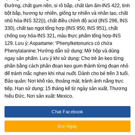
Đường, chất gum nền, si rô bắp, chất làm ẩm-INS 422, tinh
bột bắp, hương tự nhiên, giống tự nhiên và nhân tạo, chất
nhũ hóa-INS 322(i), chất điều chỉnh độ acid (INS 296, INS
330), chất tạo ngọt tổng hợp (INS 950, INS 951), chất
chống oxy hóa-INS 321, màu thực phẩm tổng hợp-INS
129. Lưu ý: Aspartame: ‘Phenylketonurics có chứa
Phenylalanine.’Hướng dẫn sử dụng: Mở hộp và dùng
ngay sản phẩm. Lưu ý khi sử dụng: Cho trẻ ăn kẹo từng
phần bằng cách phân đoạn kẹo gum thành từng đoạn nhỏ
để tránh mắc nghẹn khi nhai nuốt. Dành cho bé trên 3 tuổi.
Bảo quản: Nơi khô ráo, thoáng mát, tránh ánh nắng trực
tiếp. Hạn sử dụng: 15 tháng kể từ ngày sản xuất. Thương
hiệu Đức. Nơi sản xuất: Mexico.
Chat Facebook
Gọi Ngay