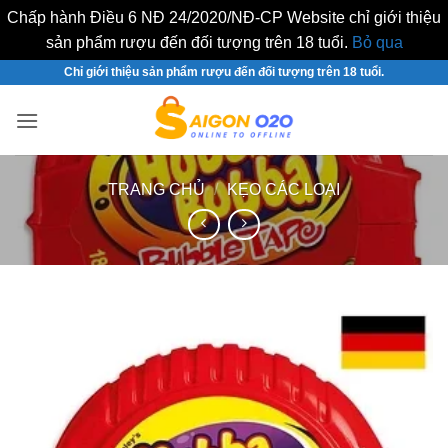
Chấp hành Điều 6 NĐ 24/2020/NĐ-CP Website chỉ giới thiệu
sản phẩm rượu đến đối tượng trên 18 tuổi.
Bỏ qua
Bỏ
Chỉ giới thiệu sản phẩm rượu đến đối tượng trên 18 tuổi.
qua
nội
dung
TRANG CHỦ
/
KẸO CÁC LOẠI