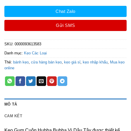
Chat Zalo
Gửi SMS
SKU:
0000093613583
Danh mục:
Kẹo Các Loại
Thẻ:
bánh kẹo
,
cửa hàng bán kẹo
,
kẹo giá sỉ
,
kẹo nhập khẩu
,
Mua kẹo
online
MÔ TẢ
CAM KẾT
Kẹo Gum Cuộn Hubba Bubba Vị Dâu Tây được thiết kế