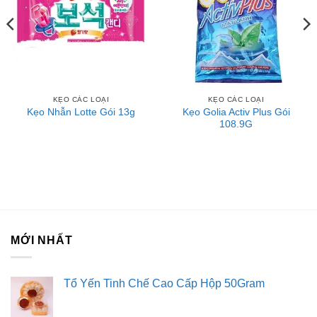
ngay sản phẩm. Lưu ý khi sử dụng: Cho trẻ ăn kẹo từng
phần bằng cách phân đoạn kẹo gum thành từng đoạn nhỏ
để tránh mắc nghẹn khi nhai nuốt. Dành cho bé trên 3 tuổi.
Bảo quản: Nơi khô ráo, thoáng mát, tránh ánh nắng trực
tiếp. Hạn sử dụng: 15 tháng kể từ ngày sản xuất. Thương
KẸO CÁC LOẠI
KẸO CÁC LOẠI
hiệu Đức. Nơi sản xuất: Mexico.
Kẹo Golia Activ Plus Gói
Kẹo Nhẫn Lotte Gói 13g
108.9G
Liên hệ với Sài Gòn O2O
Trang Fanpage Sài Gòn O2O
Hệ thống của chúng tôi
Kim Sài Gòn phân phối băng keo
Fortadeck ván sàn
MỚI NHẤT
Tư vấn đầu tư chứng khoán
Dịch Vụ Đăng Ký Kinh Doanh
Tổ Yến Tinh Chế Cao Cấp Hộp 50Gram