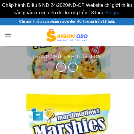
Chấp hành Điều 6 NĐ 24/2020/NĐ-CP Website chỉ giới thiệu
sản phẩm rượu đến đối tượng trên 18 tuổi.
Bỏ qua
Bỏ
Chỉ giới thiệu sản phẩm rượu đến đối tượng trên 18 tuổi.
qua
nội
dung
TRANG CHỦ
/
KẸO CÁC LOẠI