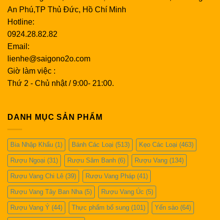
An Phú,TP Thủ Đức, Hồ Chí Minh
Hotline:
0924.28.82.82
Email:
lienhe@saigono2o.com
Giờ làm việc :
Thứ 2 - Chủ nhật / 9:00- 21:00.
DANH MỤC SẢN PHẨM
Bia Nhập Khẩu
(1)
Bánh Các Loại
(513)
Kẹo Các Loại
(463)
Rượu Ngoại
(31)
Rượu Sâm Banh
(6)
Rượu Vang
(134)
Rượu Vang Chi Lê
(39)
Rượu Vang Pháp
(41)
Rượu Vang Tây Ban Nha
(5)
Rượu Vang Úc
(5)
Rượu Vang Ý
(44)
Thực phẩm bổ sung
(101)
Yến sào
(64)