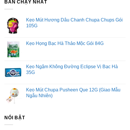
BÁN CHẠY NHẤT
Kẹo Mút Hương Dâu Chanh Chupa Chups Gói
105G
Kẹo Họng Bạc Hà Thảo Mộc Gói 84G
Kẹo Ngậm Không Đường Eclipse Vị Bạc Hà
35G
Kẹo Mút Chupa Pusheen Que 12G (Giao Mẫu
Ngẫu Nhiên)
NỔI BẬT