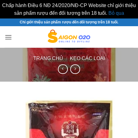
Chấp hành Điều 6 NĐ 24/2020/NĐ-CP Website chỉ giới thiệu
sản phẩm rượu đến đối tượng trên 18 tuổi.
Bỏ qua
Bỏ
Chỉ giới thiệu sản phẩm rượu đến đối tượng trên 18 tuổi.
qua
nội
dung
TRANG CHỦ
/
KẸO CÁC LOẠI