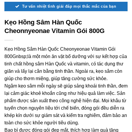
Tư vấn nhiệt tình giải đáp mọi thắc mắc của bạn
Kẹo Hồng Sâm Hàn Quốc
Cheonnyeonae Vitamin Gói 800G
Kẹo Hồng Sâm Hàn Quốc Cheonyeonae Vitamin Gói
800Gnbsp;là một món ăn vặt bổ dưỡng với sự kết hợp của
tinh chất hồng sâm Hàn Quốc và vitamin, có tác dụng thư
giãn và lấy lại cân bằng tinh thần. Ngoài ra, kẹo sâm còn
giúp cho thơm miệng, giúp tăng cường sức khỏe.
Ngậm kẹo sâm mỗi ngày sẽ giúp sảng khoái tinh thần, đem
lại cảm giác khoẻ khoắn cũng như hiệu quả làm việc. Sản
phẩm được sản xuất theo công nghệ hiện đại. Mọi khâu từ
tuyển chọn nguyên liệu tới chế biến, đóng gói đều diễn ra
khép kín dưới sự giám sát và kiểm tra nghiêm, đảm bảo an
toàn cho sức khỏe người tiêu dùng.
Bao bì được đóng gói đẹp mắt, thích hợp làm quà tặng