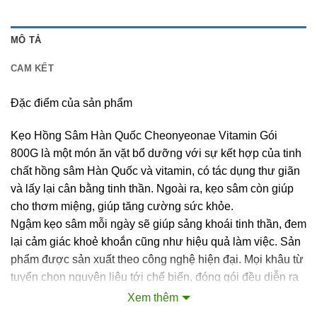
MÔ TẢ
CAM KẾT
Đặc điểm của sản phẩm
Kẹo Hồng Sâm Hàn Quốc Cheonyeonae Vitamin Gói
800G là một món ăn vặt bổ dưỡng với sự kết hợp của tinh
chất hồng sâm Hàn Quốc và vitamin, có tác dụng thư giãn
và lấy lại cân bằng tinh thần. Ngoài ra, kẹo sâm còn giúp
cho thơm miệng, giúp tăng cường sức khỏe.
Ngậm kẹo sâm mỗi ngày sẽ giúp sảng khoái tinh thần, đem
lại cảm giác khoẻ khoắn cũng như hiệu quả làm việc. Sản
phẩm được sản xuất theo công nghệ hiện đại. Mọi khâu từ
tuyển chọn nguyên liệu tới chế biến, đóng gói đều diễn ra
khép kín dưới sự giám sát và kiểm tra nghiêm, đảm bảo an
Xem thêm
toàn cho sức khỏe người tiêu dùng.