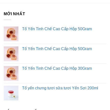
Trang Fanpage Sài Gòn O2O
MỚI NHẤT
Hệ thống của chúng tôi
Kim Sài Gòn phân phối băng keo
Tổ Yến Tinh Chế Cao Cấp Hộp 50Gram
Fortadeck ván sàn
Tư vấn đầu tư chứng khoán
Dịch Vụ Đăng Ký Kinh Doanh
Tổ Yến Tinh Chế Cao Cấp Hộp 50Gram
Tổ Yến Tinh Chế Cao Cấp Hộp 30Gram
Tổ yến chưng tươi sữa tươi Yến Sợi 200ml