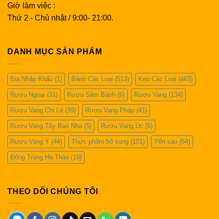
Giờ làm việc :
Thứ 2 - Chủ nhật / 9:00- 21:00.
DANH MỤC SẢN PHẨM
Bia Nhập Khẩu
(1)
Bánh Các Loại
(513)
Kẹo Các Loại
(463)
Rượu Ngoại
(31)
Rượu Sâm Banh
(6)
Rượu Vang
(134)
Rượu Vang Chi Lê
(39)
Rượu Vang Pháp
(41)
Rượu Vang Tây Ban Nha
(5)
Rượu Vang Úc
(5)
Rượu Vang Ý
(44)
Thực phẩm bổ sung
(101)
Yến sào
(64)
Đông Trùng Hạ Thảo
(19)
THEO DÕI CHÚNG TÔI