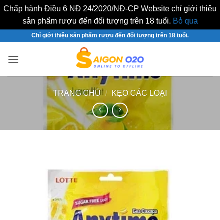
Chấp hành Điều 6 NĐ 24/2020/NĐ-CP Website chỉ giới thiệu
sản phẩm rượu đến đối tượng trên 18 tuổi.
Bỏ qua
Bỏ
Chỉ giới thiệu sản phẩm rượu đến đối tượng trên 18 tuổi.
qua
nội
dung
TRANG CHỦ
/
KẸO CÁC LOẠI