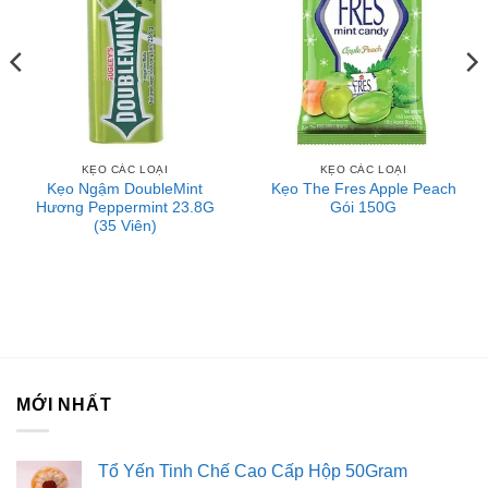
KẸO CÁC LOẠI
KẸO CÁC LOẠI
Kẹo Ngậm DoubleMint
Kẹo The Fres Apple Peach
Hương Peppermint 23.8G
Gói 150G
(35 Viên)
MỚI NHẤT
Tổ Yến Tinh Chế Cao Cấp Hộp 50Gram