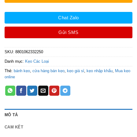
Chat Zalo
Gửi SMS
SKU:
8801062332250
Danh mục:
Kẹo Các Loại
Thẻ:
bánh kẹo
,
cửa hàng bán kẹo
,
kẹo giá sỉ
,
kẹo nhập khẩu
,
Mua kẹo
online
MÔ TẢ
CAM KẾT