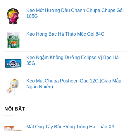
Kẹo Mút Hương Dâu Chanh Chupa Chups Gói
105G
Kẹo Họng Bạc Hà Thảo Mộc Gói 84G
Kẹo Ngậm Không Đường Eclipse Vị Bạc Hà
35G
Kẹo Mút Chupa Pusheen Que 12G (Giao Mẫu
Ngẫu Nhiên)
NỔI BẬT
Mật Ong Tây Bắc Đông Trùng Hạ Thảo X3