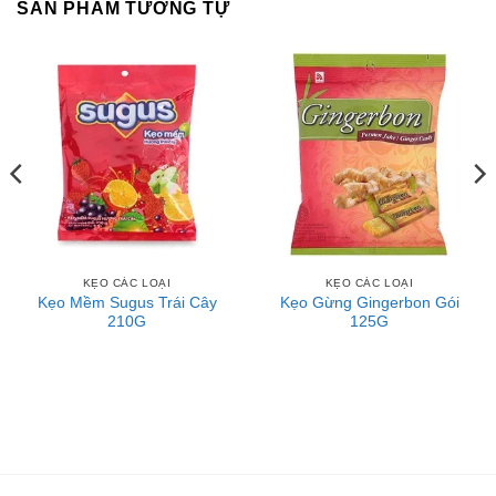
SẢN PHẨM TƯƠNG TỰ
KẸO CÁC LOẠI
KẸO CÁC LOẠI
Kẹo Mềm Sugus Trái Cây
Kẹo Gừng Gingerbon Gói
210G
125G