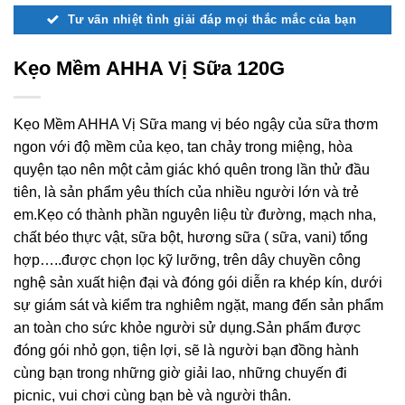
Tư vấn nhiệt tình giải đáp mọi thắc mắc của bạn
Kẹo Mềm AHHA Vị Sữa 120G
Kẹo Mềm AHHA Vị Sữa mang vị béo ngậy của sữa thơm
ngon với độ mềm của kẹo, tan chảy trong miệng, hòa
quyện tạo nên một cảm giác khó quên trong lần thử đầu
tiên, là sản phẩm yêu thích của nhiều người lớn và trẻ
em.Kẹo có thành phần nguyên liệu từ đường, mạch nha,
chất béo thực vật, sữa bột, hương sữa ( sữa, vani) tổng
hợp…..được chọn lọc kỹ lưỡng, trên dây chuyền công
nghệ sản xuất hiện đại và đóng gói diễn ra khép kín, dưới
sự giám sát và kiểm tra nghiêm ngặt, mang đến sản phẩm
an toàn cho sức khỏe người sử dụng.Sản phẩm được
đóng gói nhỏ gọn, tiện lợi, sẽ là người bạn đồng hành
cùng bạn trong những giờ giải lao, những chuyến đi
picnic, vui chơi cùng bạn bè và người thân.