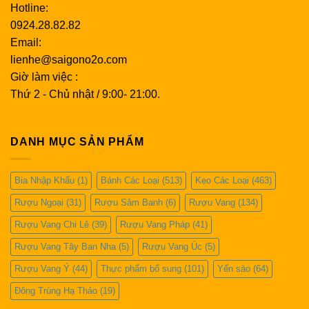
Hotline:
0924.28.82.82
Email:
lienhe@saigono2o.com
Giờ làm việc :
Thứ 2 - Chủ nhật / 9:00- 21:00.
DANH MỤC SẢN PHẨM
Bia Nhập Khẩu
(1)
Bánh Các Loại
(513)
Kẹo Các Loại
(463)
Rượu Ngoại
(31)
Rượu Sâm Banh
(6)
Rượu Vang
(134)
Rượu Vang Chi Lê
(39)
Rượu Vang Pháp
(41)
Rượu Vang Tây Ban Nha
(5)
Rượu Vang Úc
(5)
Rượu Vang Ý
(44)
Thực phẩm bổ sung
(101)
Yến sào
(64)
Đông Trùng Hạ Thảo
(19)