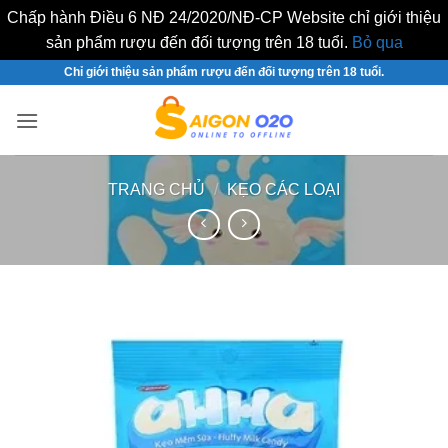
Chấp hành Điều 6 NĐ 24/2020/NĐ-CP Website chỉ giới thiệu
sản phẩm rượu đến đối tượng trên 18 tuổi.
Bỏ qua
Bỏ
Chỉ giới thiệu sản phẩm rượu đến đối tượng trên 18 tuổi.
qua
nội
dung
TRANG CHỦ
/
KẸO CÁC LOẠI