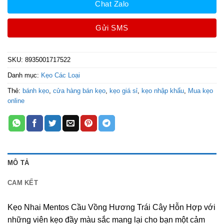
Chat Zalo
Gửi SMS
SKU:
8935001717522
Danh mục:
Kẹo Các Loại
Thẻ:
bánh kẹo
,
cửa hàng bán kẹo
,
kẹo giá sỉ
,
kẹo nhập khẩu
,
Mua kẹo
online
MÔ TẢ
CAM KẾT
Kẹo Nhai Mentos Cầu Vồng Hương Trái Cây Hỗn Hợp với
những viên kẹo đầy màu sắc mang lại cho bạn một cảm