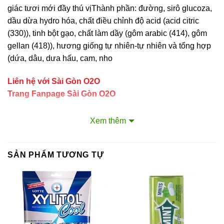
giác tươi mới đầy thú vịThành phần: đường, sirô glucoza,
dầu dừa hydro hóa, chất điều chỉnh độ acid (acid citric
(330)), tinh bột gạo, chất làm dầy (gôm arabic (414), gôm
gellan (418)), hương giống tự nhiên-tự nhiên và tổng hợp
(dứa, dâu, dưa hấu, cam, nho
Liên hệ với Sài Gòn O2O
Trang Fanpage Sài Gòn O2O
Hệ thống của chúng tôi
Xem thêm
Kim Sài Gòn phân phối băng keo
Fortadeck ván sàn
SẢN PHẨM TƯƠNG TỰ
Tư vấn đầu tư chứng khoán
Dịch Vụ Đăng Ký Kinh Doanh