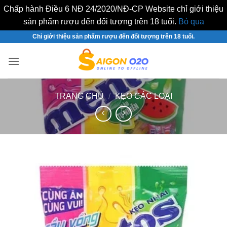
Chấp hành Điều 6 NĐ 24/2020/NĐ-CP Website chỉ giới thiệu
sản phẩm rượu đến đối tượng trên 18 tuổi.
Bỏ qua
Bỏ
Chỉ giới thiệu sản phẩm rượu đến đối tượng trên 18 tuổi.
qua
nội
dung
TRANG CHỦ
/
KẸO CÁC LOẠI