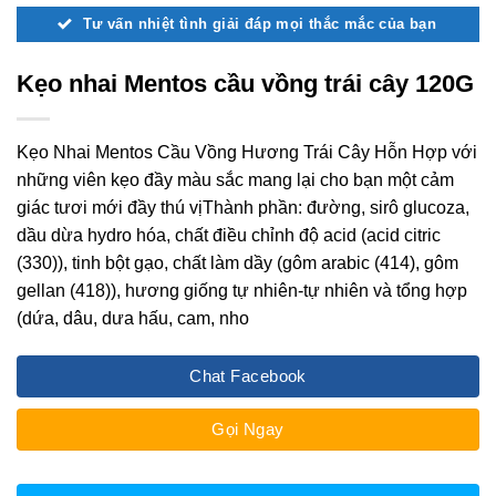
Tư vấn nhiệt tình giải đáp mọi thắc mắc của bạn
Kẹo nhai Mentos cầu vồng trái cây 120G
Kẹo Nhai Mentos Cầu Vồng Hương Trái Cây Hỗn Hợp với
những viên kẹo đầy màu sắc mang lại cho bạn một cảm
giác tươi mới đầy thú vịThành phần: đường, sirô glucoza,
dầu dừa hydro hóa, chất điều chỉnh độ acid (acid citric
(330)), tinh bột gạo, chất làm dầy (gôm arabic (414), gôm
gellan (418)), hương giống tự nhiên-tự nhiên và tổng hợp
(dứa, dâu, dưa hấu, cam, nho
Chat Facebook
Gọi Ngay