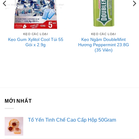
KẸO CÁC LOẠI
KẸO CÁC LOẠI
Kẹo Gum Xylitol Cool Túi 55
Kẹo Ngậm DoubleMint
Gói x 2.9g
Hương Peppermint 23.8G
(35 Viên)
MỚI NHẤT
Tổ Yến Tinh Chế Cao Cấp Hộp 50Gram