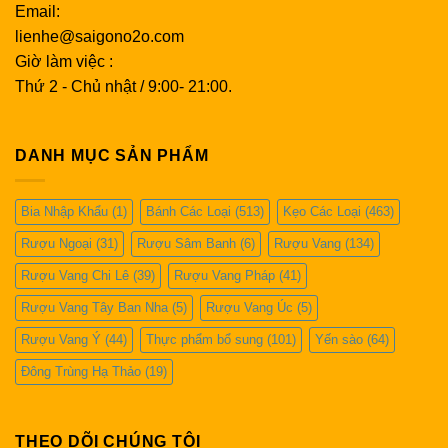
Email:
lienhe@saigono2o.com
Giờ làm việc :
Thứ 2 - Chủ nhật / 9:00- 21:00.
DANH MỤC SẢN PHẨM
Bia Nhập Khẩu
(1)
Bánh Các Loại
(513)
Kẹo Các Loại
(463)
Rượu Ngoại
(31)
Rượu Sâm Banh
(6)
Rượu Vang
(134)
Rượu Vang Chi Lê
(39)
Rượu Vang Pháp
(41)
Rượu Vang Tây Ban Nha
(5)
Rượu Vang Úc
(5)
Rượu Vang Ý
(44)
Thực phẩm bổ sung
(101)
Yến sào
(64)
Đông Trùng Hạ Thảo
(19)
THEO DÕI CHÚNG TÔI