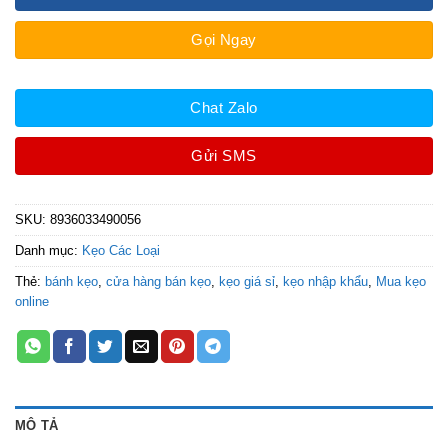
Gọi Ngay
Chat Zalo
Gửi SMS
SKU:
8936033490056
Danh mục:
Kẹo Các Loại
Thẻ:
bánh kẹo
,
cửa hàng bán kẹo
,
kẹo giá sỉ
,
kẹo nhập khẩu
,
Mua kẹo
online
MÔ TẢ