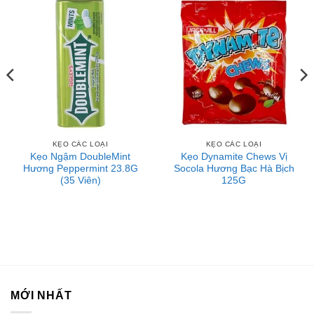
KẸO CÁC LOẠI
KẸO CÁC LOẠI
Kẹo Ngậm DoubleMint
Kẹo Dynamite Chews Vị
Hương Peppermint 23.8G
Socola Hương Bạc Hà Bịch
(35 Viên)
125G
MỚI NHẤT