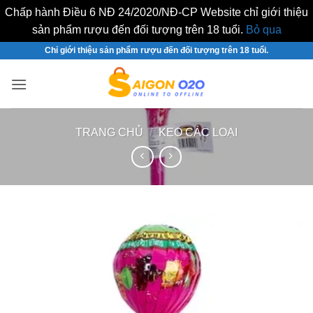
Chấp hành Điều 6 NĐ 24/2020/NĐ-CP Website chỉ giới thiệu
sản phẩm rượu đến đối tượng trên 18 tuổi.
Bỏ qua
Bỏ
Chỉ giới thiệu sản phẩm rượu đến đối tượng trên 18 tuổi.
qua
nội
dung
TRANG CHỦ
/
KẸO CÁC LOẠI