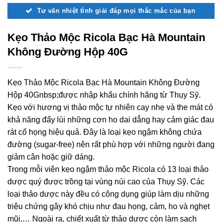
Tư vấn nhiệt tình giải đáp mọi thắc mắc của bạn
Kẹo Thảo Mộc Ricola Bạc Hà Mountain
Không Đường Hộp 40G
Kẹo Thảo Mộc Ricola Bạc Hà Mountain Không Đường
Hộp 40Gnbsp;được nhập khẩu chính hãng từ Thụy Sỹ.
Kẹo với hương vị thảo mộc tự nhiên cay nhẹ và the mát có
khả năng đẩy lùi những cơn ho dai dẳng hay cảm giác đau
rát cổ họng hiệu quả. Đây là loại kẹo ngậm không chứa
đường (sugar-free) nên rất phù hợp với những người đang
giảm cân hoặc giữ dáng.
Trong mỗi viên kẹo ngậm thảo mộc Ricola có 13 loại thảo
dược quý được trồng tại vùng núi cao của Thụy Sỹ. Các
loại thảo dược này đều có công dụng giúp làm dịu những
triệu chứng gây khó chịu như đau họng, cảm, ho và nghẹt
mũi,… Ngoài ra, chiết xuất từ thảo dược còn làm sạch