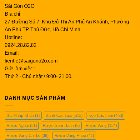
Sài Gòn O2O
Địa chỉ:
27 Đường Số 7, Khu Đô Thị An Phú An Khánh, Phường
An Phú,TP Thủ Đức, Hồ Chí Minh
Hotline:
0924.28.82.82
Email:
lienhe@saigono2o.com
Giờ làm việc :
Thứ 2 - Chủ nhật / 9:00- 21:00.
DANH MỤC SẢN PHẨM
Bia Nhập Khẩu
(1)
Bánh Các Loại
(513)
Kẹo Các Loại
(463)
Rượu Ngoại
(31)
Rượu Sâm Banh
(6)
Rượu Vang
(134)
Rượu Vang Chi Lê
(39)
Rượu Vang Pháp
(41)