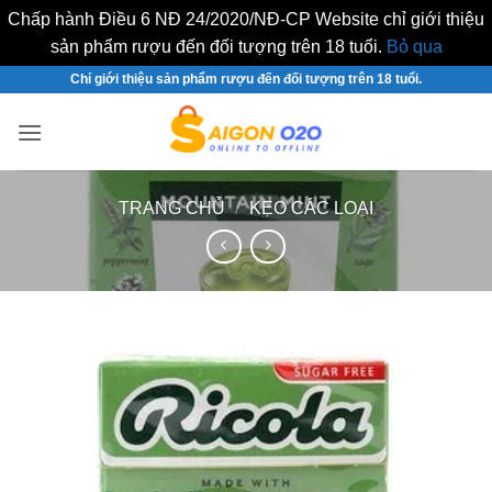
Chấp hành Điều 6 NĐ 24/2020/NĐ-CP Website chỉ giới thiệu
sản phẩm rượu đến đối tượng trên 18 tuổi.
Bỏ qua
Bỏ
Chỉ giới thiệu sản phẩm rượu đến đối tượng trên 18 tuổi.
qua
nội
dung
TRANG CHỦ
/
KẸO CÁC LOẠI