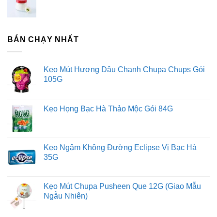
tiếp.
Liên hệ với Sài Gòn O2O
BÁN CHẠY NHẤT
Trang Fanpage Sài Gòn O2O
Hệ thống của chúng tôi
Kẹo Mút Hương Dâu Chanh Chupa Chups Gói
105G
Kim Sài Gòn phân phối băng keo
Fortadeck ván sàn
Tư vấn đầu tư chứng khoán
Kẹo Họng Bạc Hà Thảo Mộc Gói 84G
Dịch Vụ Đăng Ký Kinh Doanh
Kẹo Ngậm Không Đường Eclipse Vị Bạc Hà
35G
Kẹo Mút Chupa Pusheen Que 12G (Giao Mẫu
Ngẫu Nhiên)