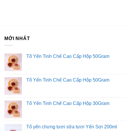
Dùng trực tiếp sau khi mở bao bì.
Công dụng của sản phẩm
Không chứa đường (sugar-free), phù hợp với người đang
giảm cân hoặc muốn kiểm soát lượng đường nạp vào cơ
MỚI NHẤT
thể.
Khử mùi hôi miệng hoặc mùi bia rượu, thức ăn, cho hơi
Tổ Yến Tinh Chế Cao Cấp Hộp 50Gram
thở luôn thơm mát.
Giúp thông cổ, mát họng, tan đờm (đàm), dịu cơn ho đẩy
lùi cảm giác khó chịu do viêm họng.
Làm giảm các triệu chứng ngứa cổ, rát vòm họng do ho
Tổ Yến Tinh Chế Cao Cấp Hộp 50Gram
khan, khàn tiếng.
Hương bạc hà the mát giúp tinh thần luôn sảng khoái,
minh mẫn.
Tổ Yến Tinh Chế Cao Cấp Hộp 30Gram
Hướng dẫn bảo quản
Tổ yến chưng tươi sữa tươi Yến Sợi 200ml
Bảo quản nơi khô ráo, thoáng mát, tránh ánh nắng trực