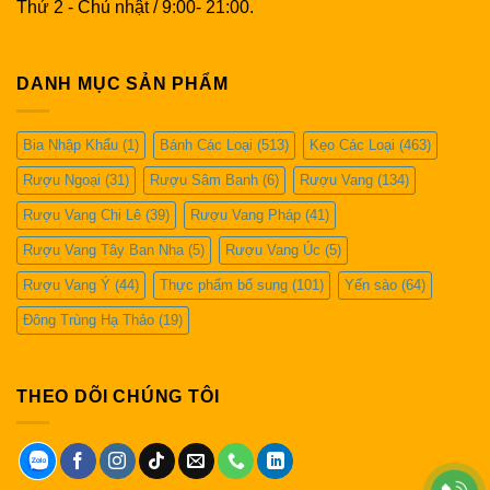
Thứ 2 - Chủ nhật / 9:00- 21:00.
DANH MỤC SẢN PHẨM
Bia Nhập Khẩu
(1)
Bánh Các Loại
(513)
Kẹo Các Loại
(463)
Rượu Ngoại
(31)
Rượu Sâm Banh
(6)
Rượu Vang
(134)
Rượu Vang Chi Lê
(39)
Rượu Vang Pháp
(41)
Rượu Vang Tây Ban Nha
(5)
Rượu Vang Úc
(5)
Rượu Vang Ý
(44)
Thực phẩm bổ sung
(101)
Yến sào
(64)
Đông Trùng Hạ Thảo
(19)
THEO DÕI CHÚNG TÔI