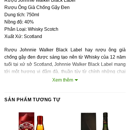
Rượu Johnnie Walker Black Label
Rượu Ông Già Chống Gậy Đen
Dung tích: 750ml
Nồng độ: 40%
Phân Loại: Whisky Scotch
Xuất Xứ: Scotland
Rượu Johnnie Walker Black Label hay rượu ông già
chống gậy đen được sáng tạo nên từ Whisky của 12 năm
tuổi tại xứ sở Scotland, Johnnie Walker Black Label mang
tới một hương vị đậm đà, thuần túy từ chính những chai
Whisky lâu năm đã được thế giới công nhận về chất
Xem thêm
lượng. Hương vị của Johnnie Walker Black Label tạo tạo
nên từ 40 loại Whisky hảo hạng với những cách kết hợp
SẢN PHẨM TƯƠNG TỰ
hương vị hoàn toàn khác nhau, đem tới cho người dùng
một cảm giác quyến rũ đến phức cảm ngay từ những ly
đầu tiên.
Khác với những dòng rượu khác, cách để thưởng thức