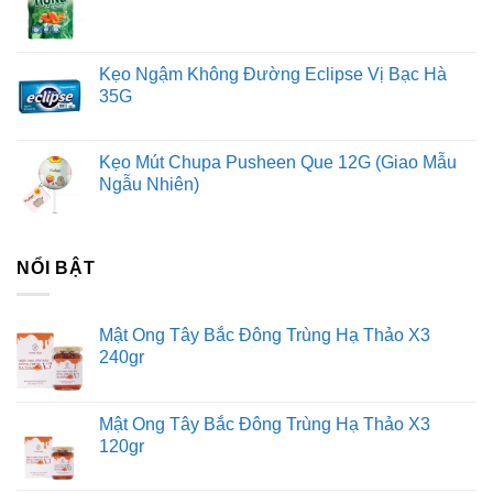
Black Label cũng có thể được thưởng thức nguyên chất
hoặc pha chung với rượu gừng
Kẹo Ngậm Không Đường Eclipse Vị Bạc Hà
https://saigono2o.com/lien-he/
35G
www.facebook.com/storesafood
Kẹo Mút Chupa Pusheen Que 12G (Giao Mẫu
Ngẫu Nhiên)
https://viquehuong.xyz/phanphoiruouvang.vn
NỔI BẬT
Mật Ong Tây Bắc Đông Trùng Hạ Thảo X3
240gr
Mật Ong Tây Bắc Đông Trùng Hạ Thảo X3
120gr