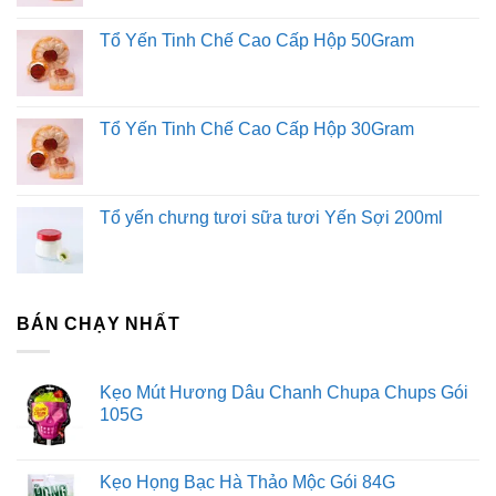
Tổ Yến Tinh Chế Cao Cấp Hộp 50Gram
Rượu Johnnie Walker Black Label là loại whisky này được
ủ từ 12 năm trở lên , tạo nên một hương vị phức cảm,
quyến rũ. Từ thập kỷ này sang thập kỷ khác, Black Label
đã dành được nhiều giải thưởng cũng như lời khen ngợi
Tổ Yến Tinh Chế Cao Cấp Hộp 30Gram
từ những chuyên gia như một loại Whisky với chất lượng
vượt trội. Johnnie Walker Black Label kết hợp một cách kỳ
diệu hương vị của hơn 40 loại Whisky hảo hạng khác
Tổ yến chưng tươi sữa tươi Yến Sợi 200ml
nhau , mỗi loại đem đến một nét độc đáo cho Black Label .
Một thức uống hoàn toàn xứng với những cuộc trò chuyện
thú vị bên những người bạn tuyệt vời.
BÁN CHẠY NHẤT
Cách cổ điển để thưởng thức Black Label là dùng với
nhiều đá , giúp lan tỏa nhiều hương thơm khác nhau
Kẹo Mút Hương Dâu Chanh Chupa Chups Gói
Dùng nguyên chất
105G
Ướp lạnh trước khi uống
Thêm một ít đá giúp cảm nhận hương vị khác biệt
Thêm một ít nước giúp lan tỏa hương vị
Kẹo Họng Bạc Hà Thảo Mộc Gói 84G