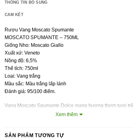
THÔNG TIN BỔ SUNG
CAM KẾT
Rượu Vang Moscato Spumante
MOSCATO SPUMANTE – 750ML
Giống Nho: Moscato Giallo
Xuất xứ: Veneto
Nồng độ: 6,5%
Thể tích: 750ml
Loại: Vang trắng
Màu sắc: Màu trắng lấp lánh
Đánh giá: 95/100 điểm.
Vang Moscato Spumante Dolce mang hương thơm tươi trẻ
mới với sự thăng bằng bền bỉ và nhẹ, tươi ở mũi với hoa
Xem thêm
màu trắng và mùi hoa cam quyện vào nhau bộc lộ cấu trúc
đầy đặn ngọt ngào trong miệng. Vang có độ axit đúng giúp
SẢN PHẨM TƯƠNG TỰ
tăng cường sự tươi trẻ mềm mại lý tưởng với khô và