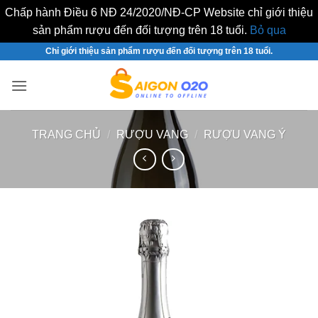
Chấp hành Điều 6 NĐ 24/2020/NĐ-CP Website chỉ giới thiệu
sản phẩm rượu đến đối tượng trên 18 tuổi.
Bỏ qua
Bỏ
Chỉ giới thiệu sản phẩm rượu đến đối tượng trên 18 tuổi.
qua
nội
dung
TRANG CHỦ
/
RƯỢU VANG
/
RƯỢU VANG Ý