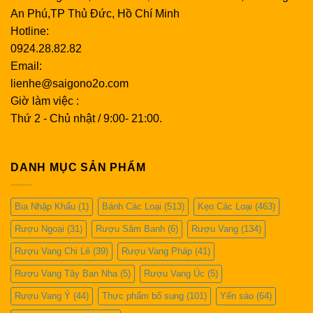
An Phú,TP Thủ Đức, Hồ Chí Minh
thể phát hiện ra các sắc thái khác nhau của hương liệu.
Hotline:
Rượu càng phức tạp thì càng có nhiều điều để khám
0924.28.82.82
phá.
Email:
Nhấm nháp rượu
lienhe@saigono2o.com
Bây giờ là lúc để uống ly rượu của bạn. Hãy dành thời
Giờ làm việc :
gian của bạn khi thưởng thức rượu vang và lưu ý các
Thứ 2 - Chủ nhật / 9:00- 21:00.
mảng hương vị. Để uống rượu, hãy nhấp một ngụm nhỏ
và xoáy rượu trong miệng để bạn có thể hấp thụ trọn
vẹn hương vị bằng vị giác của mình. Bạn có thể giữ
DANH MỤC SẢN PHẨM
rượu trong khoảng năm giây, sau đó nuốt và thưởng
thức dư vị. Rượu vang hảo hạng lưu lại lâu hơn trên
Bia Nhập Khẩu
(1)
Bánh Các Loại
(513)
Kẹo Các Loại
(463)
vòm miệng. Điều này đặc biệt đúng khi uống rượu vang
Rượu Ngoại
(31)
Rượu Sâm Banh
(6)
Rượu Vang
(134)
đỏ.
Rượu Vang Chi Lê
(39)
Rượu Vang Pháp
(41)
Thực phẩm kết hợp với rượu của bạn
Rượu vang sủi bọt: Rượu sâm panh và các loại rượu
Rượu Vang Tây Ban Nha
(5)
Rượu Vang Úc
(5)
vang nổ khác rất hợp với các món chiên như cá và
Rượu Vang Ý
(44)
Thực phẩm bổ sung
(101)
Yến sào
(64)
khoai tây chiên và gà rán.