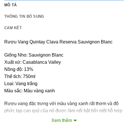
MÔ TẢ
THÔNG TIN BỔ SUNG
CAM KẾT
Rượu Vang Quintay Clava Reserva Sauvignon Blanc
Giống Nho: Sauvignon Blanc
Xuất xứ: Casablanca Valley
Nồng độ: 13%
Thể tích: 750ml
Loại: Vang trắng
Màu sắc: Màu vàng xanh
Rượu vang đặc trưng với màu vàng xanh rất thơm và độ
phức tạp cao quý của nó được làm nổi bật bởi một hỗ hợp
của hương vị citric, thảo dược và nhiệt đới. Hương vị
Xem thêm
được cân bằng với vị tươi mát với sự sang trọng và cường