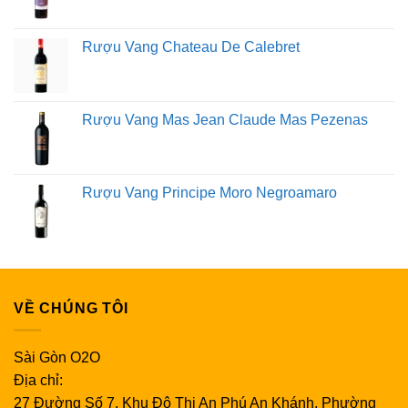
gạn và để cho nó có bọt khí.
Gạn rượu của bạn sẽ làm
tăng hương thơm và hương vị của rượu. Gạn cũng là
Rượu Vang Chateau De Calebret
một cách tuyệt vời để loại bỏ sulfit và cặn lắng trong các
loại rượu vang đỏ cũ hơn, cải thiện hương vị rượu.
Nếu
không có bình chiết, bạn có thể xoay nhẹ ly để tạo bọt
khí trước khi uống.
Rượu Vang Mas Jean Claude Mas Pezenas
Giữ đúng chiếc ly của bạn
Nghi thức dùng đồ thủy tinh cũng là một yếu tố cần thiết
của toàn bộ trải nghiệm uống rượu.
Bạn nên cầm ly
Rượu Vang Principe Moro Negroamaro
rượu bằng thân ly để hơi ấm từ tay không truyền sang
rượu.
Để có một tay cầm ổn định, chỉ cần đặt ngón tay
cái, ngón giữa và ngón trỏ của bạn lên thân ly rượu
trong khi nhẹ nhàng đặt các ngón tay khác của bạn lên
đế.
VỀ CHÚNG TÔI
Ngửi hương thơm của rượu
Sài Gòn O2O
Khi bạn đang khuấy rượu vang trắng hoặc đỏ của mình
Địa chỉ:
trong ly, hãy thưởng thức hương thơm của rượu và lưu
27 Đường Số 7, Khu Đô Thị An Phú An Khánh, Phường
ý các mùi hương khác nhau. Khi rượu mở ra, bạn sẽ có