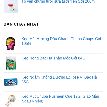
Tổ yến chưng tươi sữa tươi Yến Sợi 200ml
BÁN CHẠY NHẤT
Kẹo Mút Hương Dâu Chanh Chupa Chups Gói
105G
Kẹo Họng Bạc Hà Thảo Mộc Gói 84G
Kẹo Ngậm Không Đường Eclipse Vị Bạc Hà
35G
Kẹo Mút Chupa Pusheen Que 12G (Giao Mẫu
Ngẫu Nhiên)