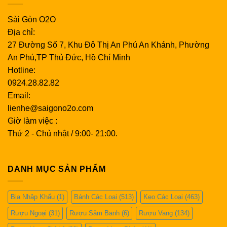
Sài Gòn O2O
Địa chỉ:
27 Đường Số 7, Khu Đô Thị An Phú An Khánh, Phường
An Phú,TP Thủ Đức, Hồ Chí Minh
Hotline:
0924.28.82.82
Email:
lienhe@saigono2o.com
Giờ làm việc :
Thứ 2 - Chủ nhật / 9:00- 21:00.
DANH MỤC SẢN PHẨM
Bia Nhập Khẩu
(1)
Bánh Các Loại
(513)
Kẹo Các Loại
(463)
Rượu Ngoại
(31)
Rượu Sâm Banh
(6)
Rượu Vang
(134)