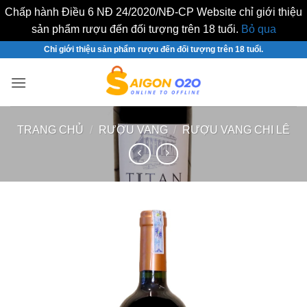
Chấp hành Điều 6 NĐ 24/2020/NĐ-CP Website chỉ giới thiệu
sản phẩm rượu đến đối tượng trên 18 tuổi.
Bỏ qua
Bỏ
Chỉ giới thiệu sản phẩm rượu đến đối tượng trên 18 tuổi.
qua
nội
dung
TRANG CHỦ
/
RƯỢU VANG
/
RƯỢU VANG CHI LÊ