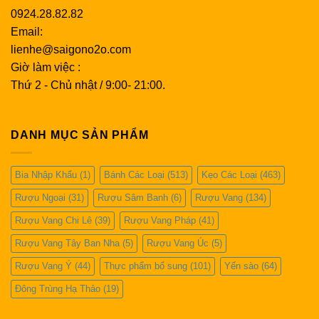
trong khi nhẹ nhàng đặt các ngón tay khác của bạn lên
0924.28.82.82
đế.
Email:
lienhe@saigono2o.com
Ngửi hương thơm của rượu
Giờ làm việc :
Khi bạn đang khuấy rượu vang trắng hoặc đỏ của mình
Thứ 2 - Chủ nhật / 9:00- 21:00.
trong ly, hãy thưởng thức hương thơm của rượu và lưu
ý các mùi hương khác nhau. Khi rượu mở ra, bạn sẽ có
thể phát hiện ra các sắc thái khác nhau của hương liệu.
DANH MỤC SẢN PHẨM
Rượu càng phức tạp thì càng có nhiều điều để khám
phá.
Bia Nhập Khẩu
(1)
Bánh Các Loại
(513)
Kẹo Các Loại
(463)
Nhấm nháp rượu
Rượu Ngoại
(31)
Rượu Sâm Banh
(6)
Rượu Vang
(134)
Bây giờ là lúc để uống ly rượu của bạn. Hãy dành thời
Rượu Vang Chi Lê
(39)
Rượu Vang Pháp
(41)
gian của bạn khi thưởng thức rượu vang và lưu ý các
mảng hương vị. Để uống rượu, hãy nhấp một ngụm nhỏ
Rượu Vang Tây Ban Nha
(5)
Rượu Vang Úc
(5)
và xoáy rượu trong miệng để bạn có thể hấp thụ trọn
Rượu Vang Ý
(44)
Thực phẩm bổ sung
(101)
Yến sào
(64)
vẹn hương vị bằng vị giác của mình. Bạn có thể giữ
Đông Trùng Hạ Thảo
(19)
rượu trong khoảng năm giây, sau đó nuốt và thưởng
thức dư vị. Rượu vang hảo hạng lưu lại lâu hơn trên