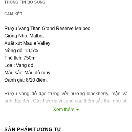
THÔNG TIN BỔ SUNG
CAM KẾT
Rượu Vang Titan Grand Reserve Malbec
Giống Nho: Malbec
Xuất xứ: Maule Valley
Nồng độ: 13,5%
Thể tích: 750ml
Loại: Vang đỏ
Màu sắc: Màu đỏ ruby
Đánh giá: 8/10 điểm.
Rượu vang đỏ đặc trưng với hương blackberry, mận và
anh đào đen. Các hương vị cung cấp thêm sắc thái như sô
cô la sữa, bột ca cao, hoa tím, da thuộc, tùy thuộc vào thời
Xem thêm
gian trưởng thành trong thùng gỗ sồi. Thưởng thức rượu
vang đỏ Titan Grand Reserve Malbec cảm nhận một kết
SẢN PHẨM TƯƠNG TỰ
thúc ngọt ngào pha hương thuốc lá.