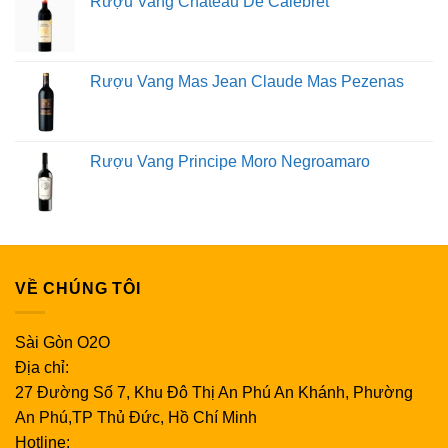
Rượu Vang Chateau De Calebret
Rượu sâm banh: Đổ không quá 2/3 ly.
Gạn hoặc xoáy ly rượu của bạn
Hầu hết các loại rượu vang đỏ đều có lợi từ quá trình
Rượu Vang Mas Jean Claude Mas Pezenas
gạn, nhưng các loại rượu khác cũng có thể được gạn
trong thời gian ngắn.
Để gạn, đổ rượu từ chai vào bình
gạn và để cho nó có bọt khí.
Gạn rượu của bạn sẽ làm
Rượu Vang Principe Moro Negroamaro
tăng hương thơm và hương vị của rượu. Gạn cũng là
một cách tuyệt vời để loại bỏ sulfit và cặn lắng trong các
loại rượu vang đỏ cũ hơn, cải thiện hương vị rượu.
Nếu
không có bình chiết, bạn có thể xoay nhẹ ly để tạo bọt
khí trước khi uống.
VỀ CHÚNG TÔI
Giữ đúng chiếc ly của bạn
Nghi thức dùng đồ thủy tinh cũng là một yếu tố cần thiết
Sài Gòn O2O
của toàn bộ trải nghiệm uống rượu.
Bạn nên cầm ly
Địa chỉ:
rượu bằng thân ly để hơi ấm từ tay không truyền sang
27 Đường Số 7, Khu Đô Thị An Phú An Khánh, Phường
rượu.
Để có một tay cầm ổn định, chỉ cần đặt ngón tay
An Phú,TP Thủ Đức, Hồ Chí Minh
cái, ngón giữa và ngón trỏ của bạn lên thân ly rượu
Hotline: