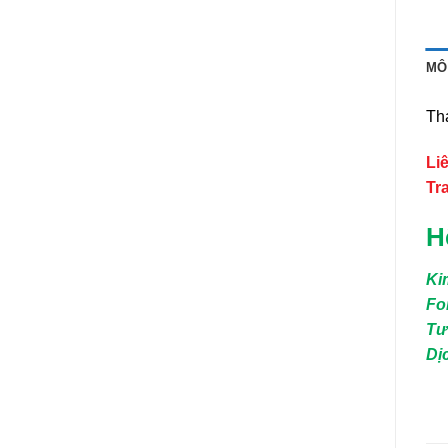
MÔ
Th
Li
Tr
H
Ki
Fo
Tư
Dị