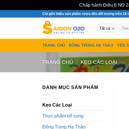
Chấp hành Điều 6 NĐ 24
Bỏ
Chỉ giới thiệu sản phẩm rượu đến đối tượng trên 18 t
qua
Tìm
nội
kiếm:
dung
TRANG CHỦ
ĐÔNG TRÙNG HẠ THẢO
YẾN 
TRANG CHỦ
/
KẸO CÁC LOẠI
DANH MỤC SẢN PHẨM
Kẹo Các Loại
Thực phẩm bổ sung
Đông Trùng Hạ Thảo