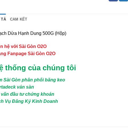
 TẢ
CAM KẾT
ạch Dừa Hạnh Dung 500G (Hộp)
ên hệ với Sài Gòn O2O
ang Fanpage Sài Gòn O2O
ệ thống của chúng tôi
m Sài Gòn phân phối băng keo
rtadeck ván sàn
 vấn đầu tư chứng khoán
ch Vụ Đăng Ký Kinh Doanh