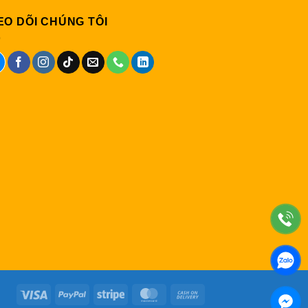
EO DÕI CHÚNG TÔI
Visa
PayPal
Stripe
MasterCard
Cash