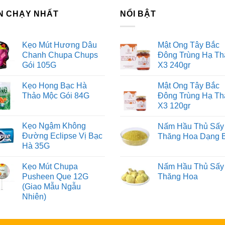
N CHẠY NHẤT
NỔI BẬT
Kẹo Mút Hương Dâu
Mật Ong Tây Bắc
Chanh Chupa Chups
Đông Trùng Hạ Th
Gói 105G
X3 240gr
Kẹo Họng Bạc Hà
Mật Ong Tây Bắc
Thảo Mộc Gói 84G
Đông Trùng Hạ Th
X3 120gr
Kẹo Ngậm Không
Nấm Hầu Thủ Sấy
Đường Eclipse Vị Bạc
Thăng Hoa Dạng 
Hà 35G
Kẹo Mút Chupa
Nấm Hầu Thủ Sấy
Pusheen Que 12G
Thăng Hoa
(Giao Mẫu Ngẫu
Nhiên)