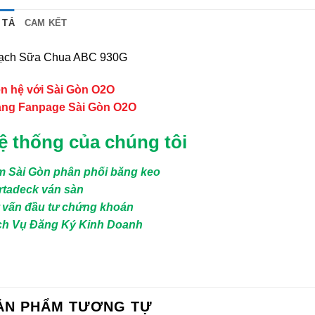
 TẢ
CAM KẾT
ạch Sữa Chua ABC 930G
ên hệ với Sài Gòn O2O
ang Fanpage Sài Gòn O2O
ệ thống của chúng tôi
m Sài Gòn phân phối băng keo
rtadeck ván sàn
 vấn đầu tư chứng khoán
ch Vụ Đăng Ký Kinh Doanh
ẢN PHẨM TƯƠNG TỰ