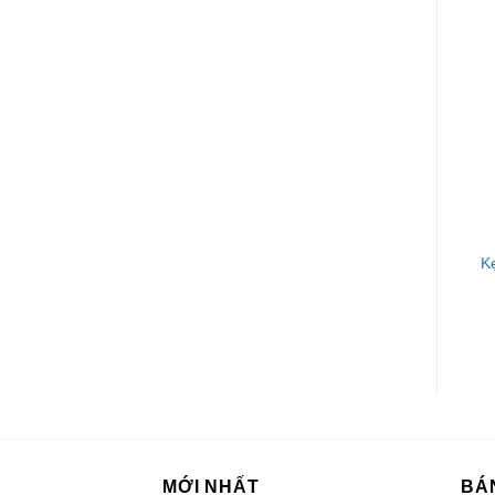
KẸO CÁC LOẠI
KẸO CÁC LOẠI
Kẹo Dynamite Hương Ổi
Kẹo Ngậm DoubleMint
K
Hồng Nhân Muối Ớt Gói
Hương Peppermint
96g
23.8G (35 Viên)
MỚI NHẤT
BÁ