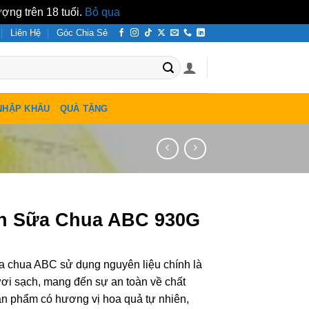
ợng trên 18 tuổi.
Bỏ qua
Liên Hệ
Góc Chia Sẻ
NHẬP KHẨU
QUÀ TẶNG
h Sữa Chua ABC 930G
 chua ABC sử dụng nguyên liệu chính là
ươi sạch, mang đến sự an toàn về chất
n phẩm có hương vị hoa quả tự nhiên,