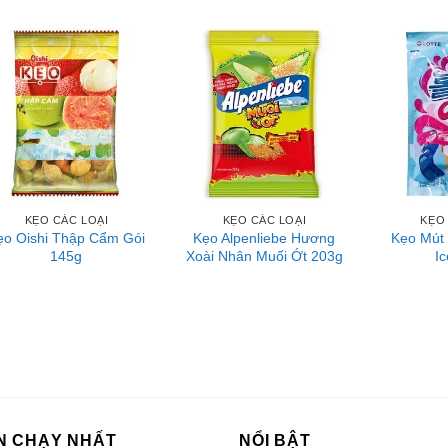
KẸO CÁC LOẠI
KẸO CÁC LOẠI
KẸO
ẹo Oishi Thập Cẩm Gói
Kẹo Alpenliebe Hương
Kẹo Mút 
145g
Xoài Nhân Muối Ớt 203g
I
N CHẠY NHẤT
NỔI BẬT