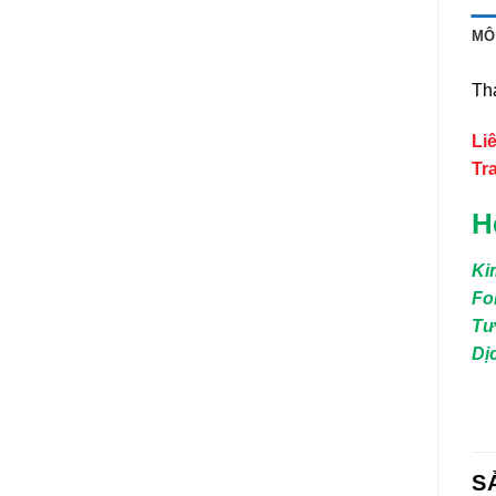
MÔ
Th
Li
Tr
H
Ki
Fo
Tư
Dị
S