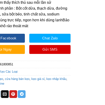
ảm thấy thích thú sau mỗi lần sử
h phần : Bột cốt dừa, thạch dừa, đường
g, sữa bột béo, tinh chất sữa, sodium
ùng trực tiếp, ngon hơn khi dùng lạnhBảo
khô ráo thoát mát
 Facebook
Chat Zalo
ọi Ngay
Gửi SMS
061800851
Kẹo Các Loại
ẹo
,
cửa hàng bán kẹo
,
kẹo giá sỉ
,
kẹo nhập khẩu
,
ine