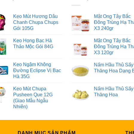
Kẹo Mút Hương Dâu
Mật Ong Tây Bắc
Chanh Chupa Chups
Đông Trùng Hạ Th
Gói 105G
X3 240gr
Kẹo Họng Bạc Hà
Mật Ong Tây Bắc
Thảo Mộc Gói 84G
Đông Trùng Hạ Th
X3 120gr
Kẹo Ngậm Không
Nấm Hầu Thủ Sấy
Đường Eclipse Vị Bạc
Thăng Hoa Dạng 
Hà 35G
Kẹo Mút Chupa
Nấm Hầu Thủ Sấy
Pusheen Que 12G
Thăng Hoa
(Giao Mẫu Ngẫu
Nhiên)
DANH MỤC SẢN PHẨM
TH