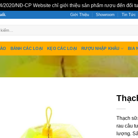
/2020/NĐ-CP Website chỉ giới thiệu sản phẩm rượu đến đối tư
Giới Thiệu
Showroom
Tin Tức
uổi.
SÀO
BÁNH CÁC LOẠI
KẸO CÁC LOẠI
RƯỢU NHẬP KHẨU
BIA 
Thạc
Thạch sữa
rau câu t
lượng. Sả