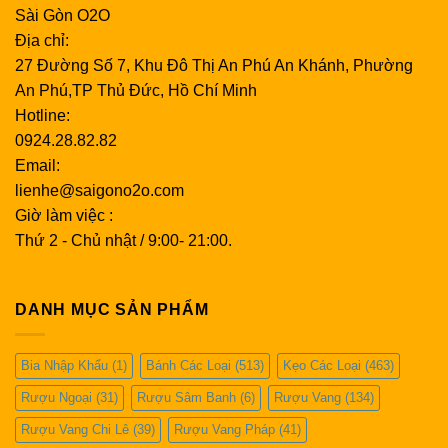
Sài Gòn O2O
Địa chỉ:
27 Đường Số 7, Khu Đô Thị An Phú An Khánh, Phường
An Phú,TP Thủ Đức, Hồ Chí Minh
Hotline:
0924.28.82.82
Email:
lienhe@saigono2o.com
Giờ làm việc :
Thứ 2 - Chủ nhật / 9:00- 21:00.
DANH MỤC SẢN PHẨM
Bia Nhập Khẩu
(1)
Bánh Các Loại
(513)
Kẹo Các Loại
(463)
Rượu Ngoại
(31)
Rượu Sâm Banh
(6)
Rượu Vang
(134)
Rượu Vang Chi Lê
(39)
Rượu Vang Pháp
(41)