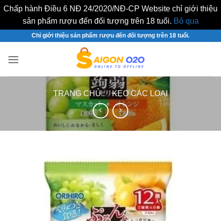
Chấp hành Điều 6 NĐ 24/2020/NĐ-CP Website chỉ giới thiệu
sản phẩm rượu đến đối tượng trên 18 tuổi.
Bỏ qua
Bỏ
Chỉ giới thiệu sản phẩm rượu đến đối tượng trên 18 tuổi.
qua
nội
dung
TRANG CHỦ
/
KẸO CÁC LOẠI