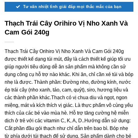
Tư vấn nhiệt tình giải đáp mọi thắc mắc của bạn
Thạch Trái Cây Orihiro Vị Nho Xanh Và
Cam Gói 240g
Thạch Trái Cây Orihiro Vị Nho Xanh Và Cam Gói 240g
được thiết kế dạng túi mút, đây là cách thiết kế giúp tối ưu
giúp người tiêu dùng dễ ăn sản phẩm mà không cần sử
dụng công cụ hỗ trợ nào khác. Khi ăn, chỉ cần xé túi và bóp
nhẹ là được. Thành phần: Đường nho, đường kính, nước
ép trái cây (nho xanh, táo, cam, quýt), siro, hương liệu và
các thành phần khác.Thạch có vị chua dịu và ngọt, ngon
miệng, mát và kích thích vị giác. Là thực phẩm vô cùng yêu
thích của các bé vào mùa hè. Hỗ trợ tăng cường hệ miễn
dịch ở trẻ với các vitamin C, K, A, D..Hướng dẫn sử dụng:
Cắt phần đầu gói thạch như chỉ dẫn trên bao bì. Bóp nhẹ
từ phía dưới túi thạch để sử dụng. Sản phẩm dành cho bé