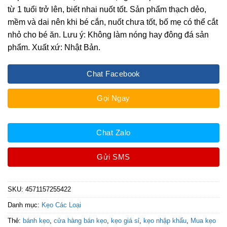
từ 1 tuổi trở lên, biết nhai nuốt tốt. Sản phẩm thạch dẻo,
mềm và dai nên khi bé cắn, nuốt chưa tốt, bố mẹ có thể cắt
nhỏ cho bé ăn. Lưu ý: Không làm nóng hay đông đá sản
phẩm. Xuất xứ: Nhật Bản.
Chat Facebook
Gọi Ngay
Chat Zalo
Gửi SMS
SKU:
4571157255422
Danh mục:
Kẹo Các Loại
Thẻ:
bánh kẹo
,
cửa hàng bán kẹo
,
kẹo giá sỉ
,
kẹo nhập khẩu
,
Mua kẹo