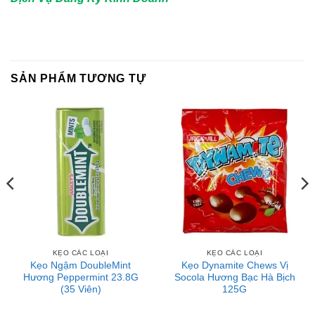
SẢN PHẨM TƯƠNG TỰ
KẸO CÁC LOẠI
KẸO CÁC LOẠI
Kẹo Ngậm DoubleMint
Kẹo Dynamite Chews Vị
Hương Peppermint 23.8G
Socola Hương Bạc Hà Bịch
(35 Viên)
125G