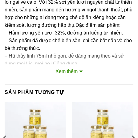
lo ngại về calo. Với 32% sợi yến tươi nguyên chất từ thiên
nhiên, sản phẩm mang đến hương vị ngọt thanh thoát, phù
hợp cho những ai đang trong chế độ ăn kiêng hoặc cần
kiểm soát lượng đường hấp thụ.Đặc điểm sản phẩm:
– Hàm lượng yến tươi 32%, đường ăn kiêng tự nhiên.
– Sản phẩm đã được chế biến sẵn, chỉ cần bật nắp và cho
bé thưởng thức.
– Hũ thủy tinh 75ml nhỏ gọn, dễ dàng mang theo và sử
dụng mọi lúc, mọi nơi.Công dụng:
– Bổ sung dinh dưỡng: protein, axitamin cần thiết cho cơ
Xem thêm
thể.
– Tăng cường sức đề kháng, hỗ trợ hệ miễn dịch.
SẢN PHẨM TƯƠNG TỰ
– Thích hợp cho chế độ ăn kiêng, mang lại cảm giác no lâu
mà không làm tăng lượng calo cho cơ thể.Đối tượng và
thời điểm sử dụng phù hợp:
– Phù hợp cho người đang ăn kiêng, người tiểu đường
– Người trưởng thành và người cao tuổi: 1 hũ/ngày để duy
trì sức khỏe và dinh dưỡng.