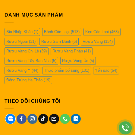
tạp chất, tiện lợi cho người sử dụng.
Yến huyết:
Loại yến sào quý hiếm có màu đỏ, chứa
DANH MỤC SẢN PHẨM
hàm lượng dinh dưỡng cao.
Bia Nhập Khẩu
(1)
Bánh Các Loại
(513)
Kẹo Các Loại
(463)
Cách sử dụng yến sào hiệu quả
Rượu Ngoại
(31)
Rượu Sâm Banh
(6)
Rượu Vang
(134)
Yến sào có thể chế biến thành nhiều món ăn ngon và bổ
Rượu Vang Chi Lê
(39)
Rượu Vang Pháp
(41)
dưỡng như chưng đường phèn, cháo yến sào, súp yến
Rượu Vang Tây Ban Nha
(5)
Rượu Vang Úc
(5)
sào,... Nên sử dụng yến sào vào buổi sáng sớm hoặc buổi
Rượu Vang Ý
(44)
Thực phẩm bổ sung
(101)
Yến sào
(64)
tối trước khi đi ngủ để cơ thể hấp thu tốt nhất.
Đông Trùng Hạ Thảo
(19)
Lưu ý khi sử dụng yến sào:
Sử dụng liều lượng phù hợp, không nên lạm dụng.
THEO DÕI CHÚNG TÔI
Trẻ em dưới 1 tuổi, phụ nữ mang thai 3 tháng đầu,
người bị dị ứng với protein nên tham khảo ý kiến bác sĩ
trước khi sử dụng.