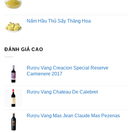
Nấm Hầu Thủ Sấy Thăng Hoa
ĐÁNH GIÁ CAO
Công dụng tuyệt vời của yến sào đối với sức khỏe
Rượu Vang Creacion Special Reserve
Tăng cường sức khỏe, nâng cao sức đề kháng:
Carmenere 2017
Giúp cơ thể khỏe mạnh, chống lại bệnh tật, phục hồi
nhanh chóng sau ốm dậy.
Rượu Vang Chateau De Calebret
Cải thiện trí nhớ, tăng cường chức năng não bộ:
Hỗ
trợ sự phát triển trí não ở trẻ em, tăng cường trí nhớ và
khả năng tập trung ở người lớn.
Rượu Vang Mas Jean Claude Mas Pezenas
Hỗ trợ tiêu hóa:
Kích thích hệ tiêu hóa, tăng cường hấp
thu dưỡng chất, giảm các triệu chứng khó tiêu, đầy