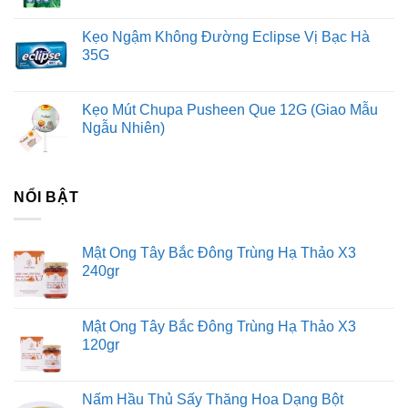
Axit amin:
Cung cấp 18 loại axit amin thiết yếu, trong
Kẹo Ngậm Không Đường Eclipse Vị Bạc Hà
đó có nhiều loại mà cơ thể không tự tổng hợp được.
35G
Khoáng chất:
Giàu canxi, sắt, kẽm, mangan và các
khoáng chất khác, cần thiết cho sự phát triển của
Kẹo Mút Chupa Pusheen Que 12G (Giao Mẫu
xương, máu và các chức năng cơ thể.
Ngẫu Nhiên)
Sialic acid:
Có tác dụng tăng cường trí nhớ, tăng sức
đề kháng và hỗ trợ hệ tiêu hóa.
NỔI BẬT
Mật Ong Tây Bắc Đông Trùng Hạ Thảo X3
240gr
Mật Ong Tây Bắc Đông Trùng Hạ Thảo X3
120gr
Nấm Hầu Thủ Sấy Thăng Hoa Dạng Bột