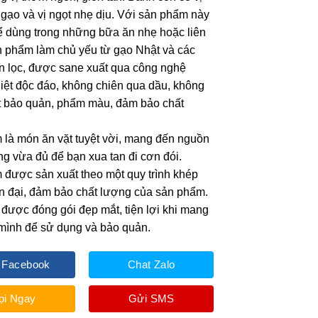
gạo và vị ngọt nhẹ dịu. Với sản phẩm này
ể dùng trong những bữa ăn nhẹ hoặc liên
 phẩm làm chủ yếu từ gạo Nhật và các
ọn lọc, được sane xuất qua công nghệ
ệt độc đáo, không chiên qua dầu, không
t bảo quản, phẩm màu, đảm bảo chất
là món ăn vặt tuyệt vời, mang đến nguồn
g vừa đủ để bạn xua tan đi cơn đói.
được sản xuất theo một quy trình khép
ện đại, đảm bảo chất lượng của sản phẩm.
được đóng gói đẹp mắt, tiện lợi khi mang
mình để sử dụng và bảo quản.
 Facebook
Chat Zalo
ọi Ngay
Gửi SMS