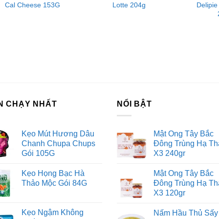
ệ thống của chúng tôi
Cal Cheese 153G
Lotte 204g
Delipie
m Sài Gòn phân phối băng keo
rtadeck ván sàn
 vấn đầu tư chứng khoán
ch Vụ Đăng Ký Kinh Doanh
N CHẠY NHẤT
NỔI BẬT
Kẹo Mút Hương Dâu
Mật Ong Tây Bắc
Chanh Chupa Chups
Đông Trùng Hạ Th
Gói 105G
X3 240gr
Kẹo Họng Bạc Hà
Mật Ong Tây Bắc
Thảo Mộc Gói 84G
Đông Trùng Hạ Th
X3 120gr
Kẹo Ngậm Không
Nấm Hầu Thủ Sấy