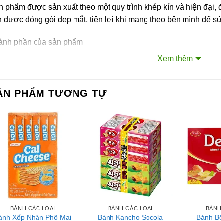
n phẩm được sản xuất theo một quy trình khép kín và hiện đại
 được đóng gói đẹp mắt, tiện lợi khi mang theo bên mình để s
ành phần của sản phẩm
Xem thêm
 Nhật – japonica (59,7 %), Đường, Dầu cọ (với chất chống oxy 
atine, Chất điều vị (621, 631, 627).
ẢN PHẨM TƯƠNG TỰ
ớng dẫn sử dụng
ng ăn ngay sau khi mở bao bì.
ớng dẫn bảo quản
 quản nơi khô ráo, thoáng mát, tránh ánh nắng trực tiếp.
ên hệ với Sài Gòn O2O
ang Fanpage Sài Gòn O2O
BÁNH CÁC LOẠI
BÁNH CÁC LOẠI
BÁNH
ánh Xốp Nhân Phô Mai
Bánh Kancho Socola
Bánh B