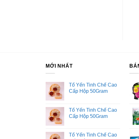
H
Nabati Hộp 300G
Dâu 45G
Ki
Fo
Tư
Dị
MỚI NHẤT
BÁ
Tổ Yến Tinh Chế Cao
Cấp Hộp 50Gram
Tổ Yến Tinh Chế Cao
Cấp Hộp 50Gram
Tổ Yến Tinh Chế Cao