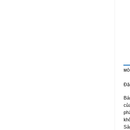
MÔ
Đặ
Bá
của
phẩ
kh
Sản