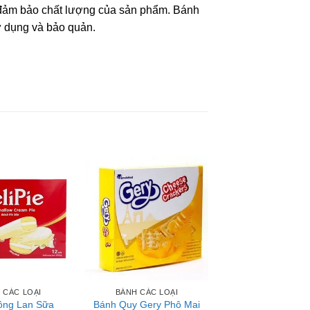
, đảm bảo chất lượng của sản phẩm. Bánh
ử dụng và bảo quản.
hóa (319)), Tinh bột sắn, Bột nếp, Muối,
 CÁC LOẠI
BÁNH CÁC LOẠI
ông Lan Sữa
Bánh Quy Gery Phô Mai