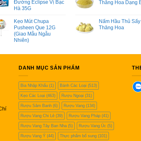
Đường Eclipse Vị Bạc
Thăng Hoa Dạng 
Hà 35G
Kẹo Mút Chupa
Nấm Hầu Thủ Sấy
Pusheen Que 12G
Thăng Hoa
(Giao Mẫu Ngẫu
Nhiên)
DANH MỤC SẢN PHẨM
TH
Bia Nhập Khẩu
(1)
Bánh Các Loại
(513)
Kẹo Các Loại
(463)
Rượu Ngoại
(31)
Rượu Sâm Banh
(6)
Rượu Vang
(134)
Chí
Rượu Vang Chi Lê
(39)
Rượu Vang Pháp
(41)
Rượu Vang Tây Ban Nha
(5)
Rượu Vang Úc
(5)
Rượu Vang Ý
(44)
Thực phẩm bổ sung
(101)