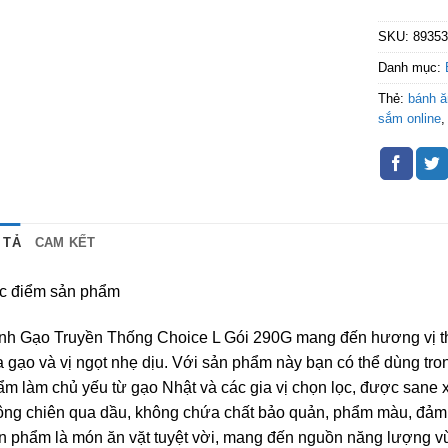
SKU:
8935
Danh mục:
Thẻ:
bánh 
sắm online
 TẢ
CAM KẾT
c điểm sản phẩm
nh Gạo Truyền Thống Choice L Gói 290G mang đến hương vị th
 gạo và vị ngọt nhẹ dịu. Với sản phẩm này bạn có thể dùng tr
m làm chủ yếu từ gạo Nhật và các gia vị chọn lọc, được sane 
ông chiên qua dầu, không chứa chất bảo quản, phẩm màu, đảm 
 phẩm là món ăn vặt tuyệt vời, mang đến nguồn năng lượng vừ