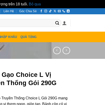
ợng trên 18 tuổi.
Bỏ qua
Liên Hệ
Góc Chia Sẻ
NHẬP KHẨU
QUÀ TẶNG
 Gạo Choice L Vị
ền Thống Gói 290G
 Truyền Thống Choice L Gói 290G mang
 vị thơm ngon, giòn tan. Bánh còn có vị