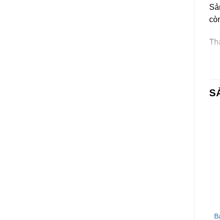
Sả
còn
Th
Gạo
Gel
S
Hư
Dù
Hư
Bảo
Li
Tr
BÁNH CÁC LOẠI
BÁNH CÁC LOẠI
Bánh Xốp Phô Mai
Bánh Bauli Moonfils Vị
B