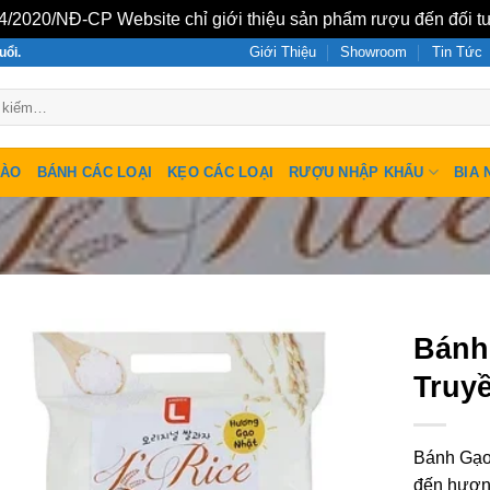
/2020/NĐ-CP Website chỉ giới thiệu sản phẩm rượu đến đối tư
Giới Thiệu
Showroom
Tin Tức
uổi.
SÀO
BÁNH CÁC LOẠI
KẸO CÁC LOẠI
RƯỢU NHẬP KHẨU
BIA 
Bánh
Truy
Bánh Gạo
đến hương