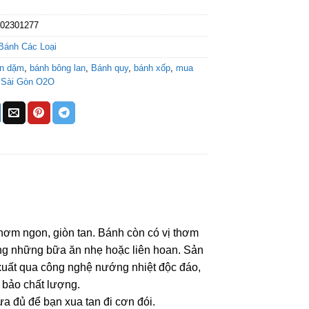
302301277
Bánh Các Loại
ăn dặm
,
bánh bông lan
,
Bánh quy
,
bánh xốp
,
mua
,
Sài Gòn O2O
ơm ngon, giòn tan. Bánh còn có vị thơm
ong những bữa ăn nhẹ hoặc liên hoan. Sản
xuất qua công nghệ nướng nhiệt độc đáo,
bảo chất lượng.
a đủ để bạn xua tan đi cơn đói.