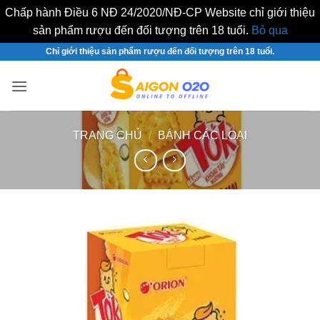
Chấp hành Điều 6 NĐ 24/2020/NĐ-CP Website chỉ giới thiệu
sản phẩm rượu đến đối tượng trên 18 tuổi.
Bỏ qua
Bỏ
Chỉ giới thiệu sản phẩm rượu đến đối tượng trên 18 tuổi.
qua
nội
dung
TRANG CHỦ
/
BÁNH CÁC LOẠI