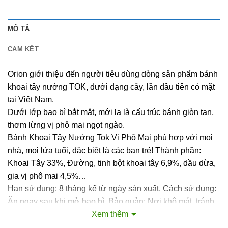
MÔ TẢ
CAM KẾT
Orion giới thiệu đến người tiêu dùng dòng sản phẩm bánh
khoai tây nướng TOK, dưới dạng cây, lần đầu tiên có mặt
tại Việt Nam.
Dưới lớp bao bì bắt mắt, mới lạ là cấu trúc bánh giòn tan,
thơm lừng vị phô mai ngọt ngào.
Bánh Khoai Tây Nướng Tok Vị Phô Mai phù hợp với mọi
nhà, mọi lứa tuổi, đặc biệt là các bạn trẻ! Thành phần:
Khoai Tây 33%, Đường, tinh bột khoai tây 6,9%, dầu dừa,
gia vị phô mai 4,5%…
Hạn sử dụng: 8 tháng kể từ ngày sản xuất. Cách sử dụng:
Ăn ngay sau khi mở bao bì. Bảo quản: Nơi khô mát, tránh
ánh nắng mặt trời. Xuất xứ thương hiệu: Hàn Quốc. Nơi
Xem thêm
sản xuất: Việt Nam.