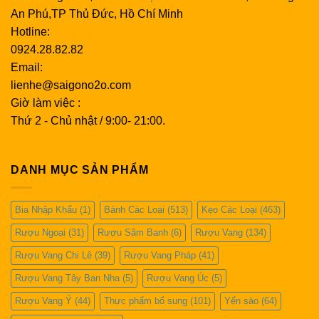
An Phú,TP Thủ Đức, Hồ Chí Minh
Hotline:
0924.28.82.82
Email:
lienhe@saigono2o.com
Giờ làm việc :
Thứ 2 - Chủ nhật / 9:00- 21:00.
DANH MỤC SẢN PHẨM
Bia Nhập Khẩu
(1)
Bánh Các Loại
(513)
Kẹo Các Loại
(463)
Rượu Ngoại
(31)
Rượu Sâm Banh
(6)
Rượu Vang
(134)
Rượu Vang Chi Lê
(39)
Rượu Vang Pháp
(41)
Rượu Vang Tây Ban Nha
(5)
Rượu Vang Úc
(5)
Rượu Vang Ý
(44)
Thực phẩm bổ sung
(101)
Yến sào
(64)