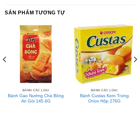
SẢN PHẨM TƯƠNG TỰ
Liên hệ với Sài Gòn O2O
Trang Fanpage Sài Gòn O2O
Hệ thống của chúng tôi
Kim Sài Gòn phân phối băng keo
Fortadeck ván sàn
Tư vấn đầu tư chứng khoán
Dịch Vụ Đăng Ký Kinh Doanh
BÁNH CÁC LOẠI
BÁNH CÁC LOẠI
Bánh Gạo Nướng Chà Bông
Bánh Custas Kem Trứng
An Gói 145.6G
Orion Hộp 276G