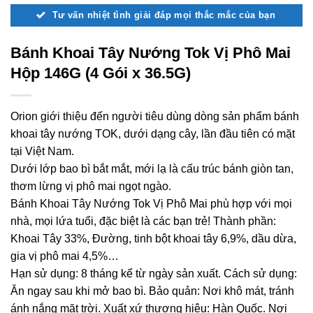
Tư vấn nhiệt tình giải đáp mọi thắc mắc của bạn
Bánh Khoai Tây Nướng Tok Vị Phô Mai
Hộp 146G (4 Gói x 36.5G)
Orion giới thiệu đến người tiêu dùng dòng sản phẩm bánh
khoai tây nướng TOK, dưới dạng cây, lần đầu tiên có mặt
tại Việt Nam.
Dưới lớp bao bì bắt mắt, mới lạ là cấu trúc bánh giòn tan,
thơm lừng vị phô mai ngọt ngào.
Bánh Khoai Tây Nướng Tok Vị Phô Mai phù hợp với mọi
nhà, mọi lứa tuổi, đặc biệt là các bạn trẻ! Thành phần:
Khoai Tây 33%, Đường, tinh bột khoai tây 6,9%, dầu dừa,
gia vị phô mai 4,5%…
Hạn sử dụng: 8 tháng kể từ ngày sản xuất. Cách sử dụng:
Ăn ngay sau khi mở bao bì. Bảo quản: Nơi khô mát, tránh
ánh nắng mặt trời. Xuất xứ thương hiệu: Hàn Quốc. Nơi