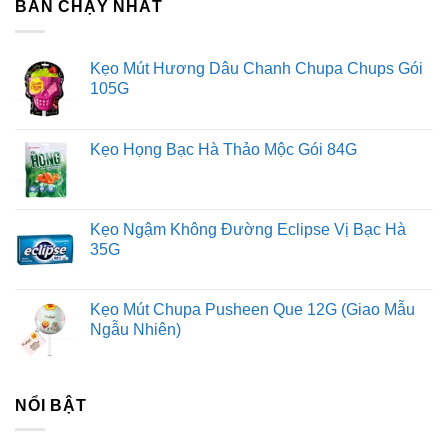
BÁN CHẠY NHẤT
Kẹo Mút Hương Dâu Chanh Chupa Chups Gói
105G
Kẹo Họng Bạc Hà Thảo Mộc Gói 84G
Kẹo Ngậm Không Đường Eclipse Vị Bạc Hà
35G
Kẹo Mút Chupa Pusheen Que 12G (Giao Mẫu
Ngẫu Nhiên)
NỔI BẬT