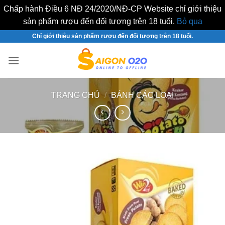
Chấp hành Điều 6 NĐ 24/2020/NĐ-CP Website chỉ giới thiệu
sản phẩm rượu đến đối tượng trên 18 tuổi.
Bỏ qua
Bỏ
Chỉ giới thiệu sản phẩm rượu đến đối tượng trên 18 tuổi.
qua
nội
dung
TRANG CHỦ
/
BÁNH CÁC LOẠI