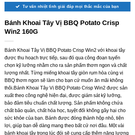
Tư vấn nhiệt tình giải đáp mọi thắc mắc của bạn
Bánh Khoai Tây Vị BBQ Potato Crisp
Win2 160G
Bánh Khoai Tây Vị BBQ Potato Crisp Win2 với khoai tây
được thu hoạch trực tiếp, sau đó qua công đoạn tuyển
chọn kỹ lưỡng nhằm cho ra sản phẩm thơm ngon và chất
lượng nhất. Từng miếng khoai tây giòn rụm hòa cùng vị
BBQ thơm ngon sẽ làm cho bạn cứ muốn ăn mãi không
thôi.Bánh Khoai Tây Vị BBQ Potato Crisp Win2 được sản
xuất theo công nghệ hiện đại, được giám sát kỹ lưỡng,
bảo đảm tiêu chuẩn chất lượng. Sản phẩm không chứa
chất bảo quản, chất hóa học, tuyệt đối không gây hại cho
sức khỏe của bạn. Bánh được đóng thành hộp nhỏ, tiện
lợi, giúp bạn dễ dàng mang theo bất cứ nơi đâu. Một vài
bánh khoai tây trong lúc đói sẽ cung cấp thêm năng lượng