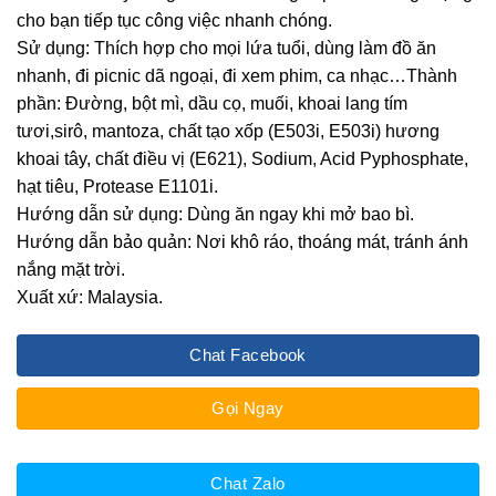
cho bạn tiếp tục công việc nhanh chóng.
Sử dụng: Thích hợp cho mọi lứa tuổi, dùng làm đồ ăn
nhanh, đi picnic dã ngoại, đi xem phim, ca nhạc…Thành
phần: Đường, bột mì, dầu cọ, muối, khoai lang tím
tươi,sirô, mantoza, chất tạo xốp (E503i, E503i) hương
khoai tây, chất điều vị (E621), Sodium, Acid Pyphosphate,
hạt tiêu, Protease E1101i.
Hướng dẫn sử dụng: Dùng ăn ngay khi mở bao bì.
Hướng dẫn bảo quản: Nơi khô ráo, thoáng mát, tránh ánh
nắng mặt trời.
Xuất xứ: Malaysia.
Chat Facebook
Gọi Ngay
Chat Zalo