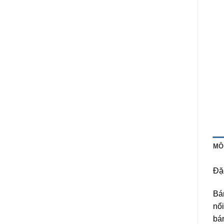
MÔ
Đặ
Bá
nổ
bán