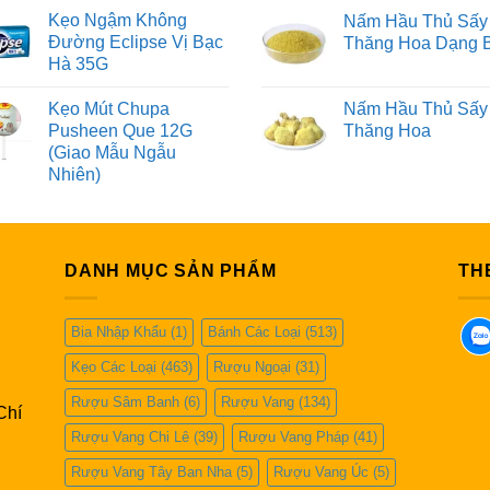
Kẹo Ngậm Không
Nấm Hầu Thủ Sấy
Đường Eclipse Vị Bạc
Thăng Hoa Dạng 
Hà 35G
Kẹo Mút Chupa
Nấm Hầu Thủ Sấy
Pusheen Que 12G
Thăng Hoa
(Giao Mẫu Ngẫu
Nhiên)
DANH MỤC SẢN PHẨM
TH
Bia Nhập Khẩu
(1)
Bánh Các Loại
(513)
Kẹo Các Loại
(463)
Rượu Ngoại
(31)
Rượu Sâm Banh
(6)
Rượu Vang
(134)
Chí
Rượu Vang Chi Lê
(39)
Rượu Vang Pháp
(41)
Rượu Vang Tây Ban Nha
(5)
Rượu Vang Úc
(5)