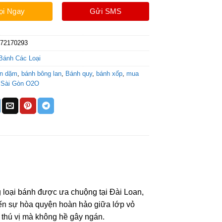
ọi Ngay
Gửi SMS
072170293
Bánh Các Loại
ăn dặm
,
bánh bông lan
,
Bánh quy
,
bánh xốp
,
mua
,
Sài Gòn O2O
 loại bánh được ưa chuộng tại Đài Loan,
ến sự hòa quyện hoàn hảo giữa lớp vỏ
 thú vị mà không hề gây ngán.