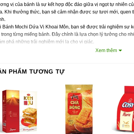
ng vị của bánh là sự kết hợp độc đáo giữa vị ngọt tự nhiên 
a. Khi thưởng thức, bạn sẽ cảm nhận được sự tươi mới, quen t
nh.
i Bánh Mochi Dứa Vị Khoai Môn, bạn sẽ được trải nghiệm sự kế
 trong từng miếng bánh. Đây chính là lựa chọn lý tưởng cho n
m phá những trải nghiệm mới lạ cho vị giác.
Xem thêm
ớng dẫn sử dụng
g trực tiếp sau khi mở hộp.
ẢN PHẨM TƯƠNG TỰ
ớng dẫn bảo quản
bảo quản sản phẩm, hãy để nơi khô ráo, thoáng mát và tránh tiế
ên hệ với Sài Gòn O2O
ang Fanpage Sài Gòn O2O
ệ thống của chúng tôi