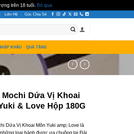
ợng trên 18 tuổi.
Bỏ qua
Liên Hệ
Góc Chia Sẻ
NHẬP KHẨU
QUÀ TẶNG
 Mochi Dứa Vị Khoai
Yuki & Love Hộp 180G
hi Dứa Vị Khoai Môn Yuki amp; Love là
 những loại bánh được ưa chuộng tại Đài