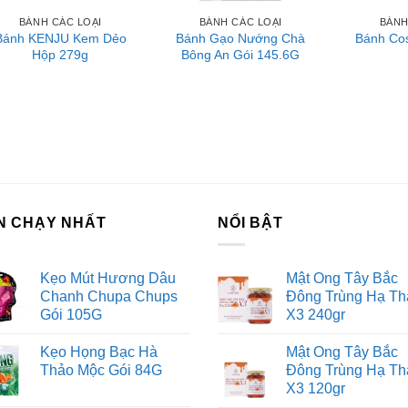
BÁNH CÁC LOẠI
BÁNH CÁC LOẠI
BÁNH
m Sài Gòn phân phối băng keo
Bánh KENJU Kem Dẻo
Bánh Gạo Nướng Chà
Bánh Cos
Hộp 279g
Bông An Gói 145.6G
rtadeck ván sàn
 vấn đầu tư chứng khoán
ch Vụ Đăng Ký Kinh Doanh
N CHẠY NHẤT
NỔI BẬT
Kẹo Mút Hương Dâu
Mật Ong Tây Bắc
Chanh Chupa Chups
Đông Trùng Hạ Th
Gói 105G
X3 240gr
Kẹo Họng Bạc Hà
Mật Ong Tây Bắc
Thảo Mộc Gói 84G
Đông Trùng Hạ Th
X3 120gr