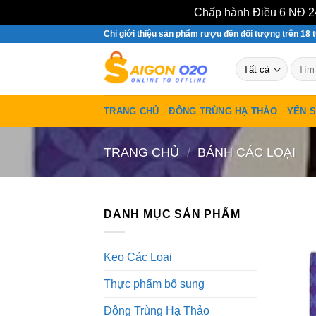
Chấp hành Điều 6 NĐ 24
Bỏ
Chỉ giới thiệu sản phẩm rượu đến đối tượng trên 18 t
qua
Tìm
nội
kiếm:
dung
TRANG CHỦ
ĐÔNG TRÙNG HẠ THẢO
YẾN 
TRANG CHỦ
/
BÁNH CÁC LOẠI
DANH MỤC SẢN PHẨM
Kẹo Các Loại
Thực phẩm bổ sung
Đông Trùng Hạ Thảo