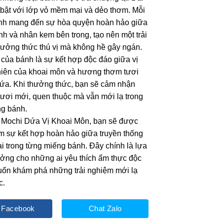
 bật với lớp vỏ mềm mại và dẻo thơm. Mỗi
nh mang đến sự hòa quyện hoàn hảo giữa
nh và nhân kem bên trong, tạo nên một trải
ưởng thức thú vị mà không hề gây ngán.
của bánh là sự kết hợp độc đáo giữa vị
hiên của khoai môn và hương thơm tươi
ứa. Khi thưởng thức, bạn sẽ cảm nhận
ươi mới, quen thuộc mà vẫn mới lạ trong
ng bánh.
 Mochi Dứa Vị Khoai Môn, bạn sẽ được
ệm sự kết hợp hoàn hảo giữa truyền thống
ại trong từng miếng bánh. Đây chính là lựa
ưởng cho những ai yêu thích ẩm thực độc
uốn khám phá những trải nghiệm mới lạ
c.
 Facebook
Chat Zalo