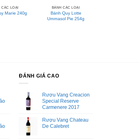
 CÁC LOẠI
BÁNH CÁC LOẠI
Bánh Quy Lotte
y Marie 240g
Ummasol Pie 254g
ĐÁNH GIÁ CAO
Rượu Vang Creacion
ảo
Special Reserve
Carmenere 2017
Rượu Vang Chateau
ảo
De Calebret