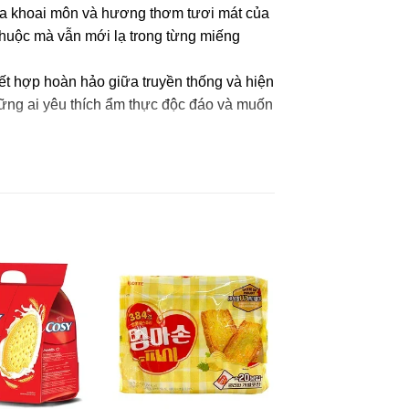
của khoai môn và hương thơm tươi mát của
huộc mà vẫn mới lạ trong từng miếng
t hợp hoàn hảo giữa truyền thống và hiện
hững ai yêu thích ẩm thực độc đáo và muốn
p xúc trực tiếp với ánh nắng mặt trời.