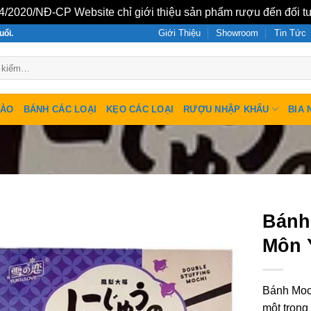
/2020/NĐ-CP Website chỉ giới thiệu sản phẩm rượu đến đối tư
Giới Thiệu
Showroom
Tin Tức
uổi.
SÀO
BÁNH CÁC LOẠI
KẸO CÁC LOẠI
RƯỢU NHẬP KHẨU
BIA 
Bánh
Môn 
Bánh Moc
một trong