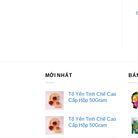
BÁNH CÁC LOẠI
BÁNH CÁC LOẠI
Ki
Bánh Custas Orion Kem
Bánh Chocopie Orion
Cốm Hà Nội Hộp 276G
Hộp 660G (20 Cái)
Fo
Tư
Dị
MỚI NHẤT
BÁ
Tổ Yến Tinh Chế Cao
Cấp Hộp 50Gram
Tổ Yến Tinh Chế Cao
Cấp Hộp 50Gram