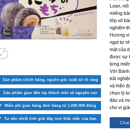
Loan, nổi
miếng bá
lớp vỏ bá
nghiệm th
Hương vị 
ngọt tự n
mát của d
được sự t
từng miế
Với Bánh
trải nghi
Sản phẩm chính hãng, nguồn gốc xuất xứ rõ ràng
và hiện đ
Sản phẩm giao đến tay khách mới và nguyên vẹn
chọn lý t
đáo và m
Miễn phí giao hàng đơn hàng từ 1.000.000 đồng
cho vị giá
Tư vấn nhiệt tình giải đáp mọi thắc mắc của bạn
Chat