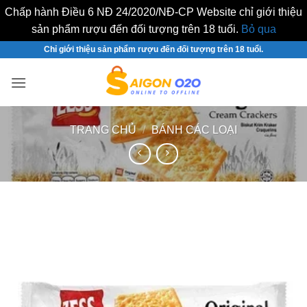
Chấp hành Điều 6 NĐ 24/2020/NĐ-CP Website chỉ giới thiệu
sản phẩm rượu đến đối tượng trên 18 tuổi.
Bỏ qua
Bỏ
Chỉ giới thiệu sản phẩm rượu đến đối tượng trên 18 tuổi.
qua
nội
dung
TRANG CHỦ
/
BÁNH CÁC LOẠI