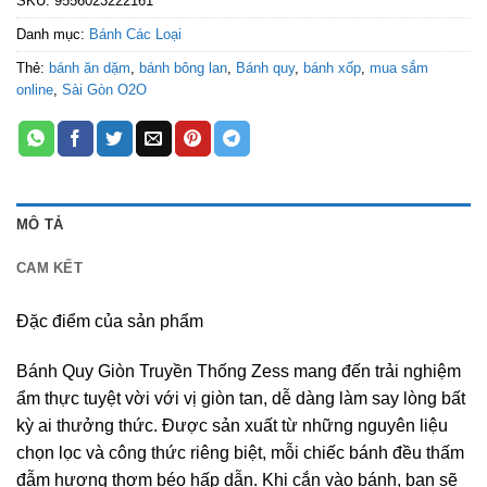
SKU:
9556023222161
Danh mục:
Bánh Các Loại
Thẻ:
bánh ăn dặm
,
bánh bông lan
,
Bánh quy
,
bánh xốp
,
mua sắm
online
,
Sài Gòn O2O
MÔ TẢ
CAM KẾT
Đặc điểm của sản phẩm
Bánh Quy Giòn Truyền Thống Zess mang đến trải nghiệm
ẩm thực tuyệt vời với vị giòn tan, dễ dàng làm say lòng bất
kỳ ai thưởng thức. Được sản xuất từ những nguyên liệu
chọn lọc và công thức riêng biệt, mỗi chiếc bánh đều thấm
đẫm hương thơm béo hấp dẫn. Khi cắn vào bánh, bạn sẽ