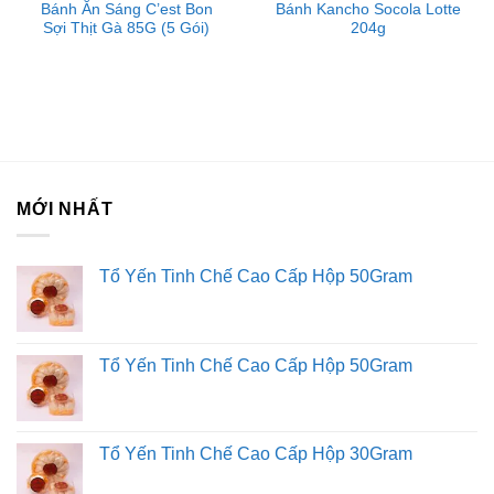
Bánh Ăn Sáng C’est Bon
Bánh Kancho Socola Lotte
đường, sữa bột, chất tạo xốp, muối, men,…
Sợi Thịt Gà 85G (5 Gói)
204g
Hướng dẫn sử dụng
Ăn trực tiếp sau khi mở gói.
Hướng dẫn bảo quản
MỚI NHẤT
Bảo quản nơi khô ráo, thoáng mát, tránh ánh nắng trực
tiếp.
Tổ Yến Tinh Chế Cao Cấp Hộp 50Gram
Liên hệ với Sài Gòn O2O
Trang Fanpage Sài Gòn O2O
Tổ Yến Tinh Chế Cao Cấp Hộp 50Gram
Hệ thống của chúng tôi
Kim Sài Gòn phân phối băng keo
Fortadeck ván sàn
Tổ Yến Tinh Chế Cao Cấp Hộp 30Gram
Tư vấn đầu tư chứng khoán
Dịch Vụ Đăng Ký Kinh Doanh