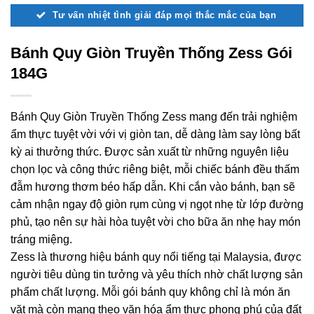
Tư vấn nhiệt tình giải đáp mọi thắc mắc của bạn
Bánh Quy Giòn Truyền Thống Zess Gói
184G
Bánh Quy Giòn Truyền Thống Zess mang đến trải nghiệm
ẩm thực tuyệt vời với vị giòn tan, dễ dàng làm say lòng bất
kỳ ai thưởng thức. Được sản xuất từ những nguyên liệu
chọn lọc và công thức riêng biệt, mỗi chiếc bánh đều thấm
đẫm hương thơm béo hấp dẫn. Khi cắn vào bánh, bạn sẽ
cảm nhận ngay độ giòn rụm cùng vị ngọt nhẹ từ lớp đường
phủ, tạo nên sự hài hòa tuyệt vời cho bữa ăn nhẹ hay món
tráng miệng.
Zess là thương hiệu bánh quy nổi tiếng tại Malaysia, được
người tiêu dùng tin tưởng và yêu thích nhờ chất lượng sản
phẩm chất lượng. Mỗi gói bánh quy không chỉ là món ăn
vặt mà còn mang theo văn hóa ẩm thực phong phú của đất