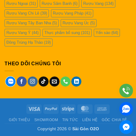
Rượu Ngoại
(31)
Rượu Sâm Banh
(6)
Rượu Vang
(134)
Rượu Vang Chi Lê
(39)
Rượu Vang Pháp
(41)
Rượu Vang Tây Ban Nha
(5)
Rượu Vang Úc
(5)
Rượu Vang Ý
(44)
Thực phẩm bổ sung
(101)
Yến sào
(64)
Đông Trùng Hạ Thảo
(19)
THEO DÕI CHÚNG TÔI
Visa
PayPal
Stripe
MasterCard
Cash
On
GIỚI THIỆU
SHOWROOM
TIN TỨC
LIÊN HỆ
GÓC CHIA SẺ
Delivery
Copyright 2026 ©
Sài Gòn O2O