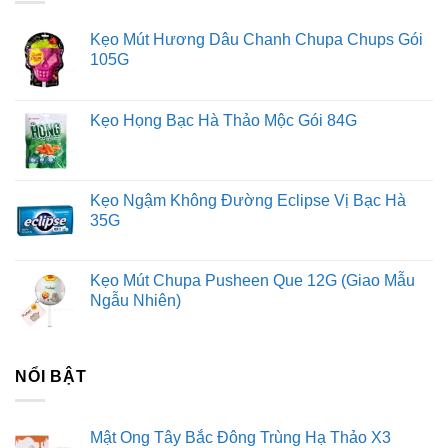
Kẹo Mút Hương Dâu Chanh Chupa Chups Gói
105G
Kẹo Họng Bạc Hà Thảo Mộc Gói 84G
Kẹo Ngậm Không Đường Eclipse Vị Bạc Hà
35G
Kẹo Mút Chupa Pusheen Que 12G (Giao Mẫu
Ngẫu Nhiên)
NỔI BẬT
Mật Ong Tây Bắc Đông Trùng Hạ Thảo X3