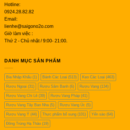
Hotline:
0924.28.82.82
Email:
lienhe@saigono2o.com
Giờ làm việc :
Thứ 2 - Chủ nhật / 9:00- 21:00.
DANH MỤC SẢN PHẨM
Bia Nhập Khẩu
(1)
Bánh Các Loại
(513)
Kẹo Các Loại
(463)
Rượu Ngoại
(31)
Rượu Sâm Banh
(6)
Rượu Vang
(134)
Rượu Vang Chi Lê
(39)
Rượu Vang Pháp
(41)
Rượu Vang Tây Ban Nha
(5)
Rượu Vang Úc
(5)
Rượu Vang Ý
(44)
Thực phẩm bổ sung
(101)
Yến sào
(64)
Đông Trùng Hạ Thảo
(19)