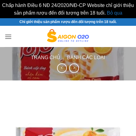
Chấp hành Điều 6 NĐ 24/2020/NĐ-CP Website chỉ giới thiệu
sản phẩm rượu đến đối tượng trên 18 tuổi.
Bỏ qua
Bỏ
Chỉ giới thiệu sản phẩm rượu đến đối tượng trên 18 tuổi.
qua
nội
dung
TRANG CHỦ
/
BÁNH CÁC LOẠI