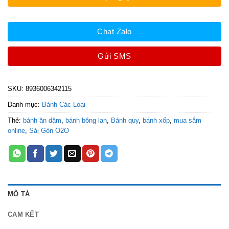
Chat Zalo
Gửi SMS
SKU:
8936006342115
Danh mục:
Bánh Các Loại
Thẻ:
bánh ăn dặm
,
bánh bông lan
,
Bánh quy
,
bánh xốp
,
mua sắm
online
,
Sài Gòn O2O
MÔ TẢ
CAM KẾT