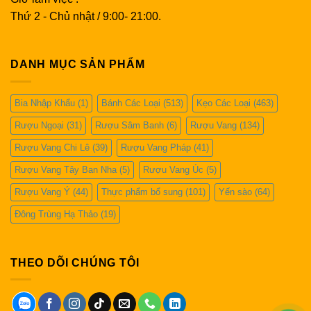
Thứ 2 - Chủ nhật / 9:00- 21:00.
DANH MỤC SẢN PHẨM
Bia Nhập Khẩu
(1)
Bánh Các Loại
(513)
Kẹo Các Loại
(463)
Rượu Ngoại
(31)
Rượu Sâm Banh
(6)
Rượu Vang
(134)
Rượu Vang Chi Lê
(39)
Rượu Vang Pháp
(41)
Rượu Vang Tây Ban Nha
(5)
Rượu Vang Úc
(5)
Rượu Vang Ý
(44)
Thực phẩm bổ sung
(101)
Yến sào
(64)
Đông Trùng Hạ Thảo
(19)
THEO DÕI CHÚNG TÔI