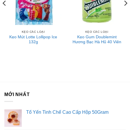
Lưu ý:
Không dùng sản phẩm khi có dấu hiệu có mùi, ẩm mốc, hết
hạn sử dụng.
KẸO CÁC LOẠI
KẸO CÁC LOẠI
Kẹo Mút Lotte Lollipop Ice
Kẹo Gum Doublemint
Liên hệ với Sài Gòn O2O
132g
Hương Bạc Hà Hũ 40 Viên
Trang Fanpage Sài Gòn O2O
Hệ thống của chúng tôi
Kim Sài Gòn phân phối băng keo
Fortadeck ván sàn
Tư vấn đầu tư chứng khoán
Dịch Vụ Đăng Ký Kinh Doanh
MỚI NHẤT
Tổ Yến Tinh Chế Cao Cấp Hộp 50Gram