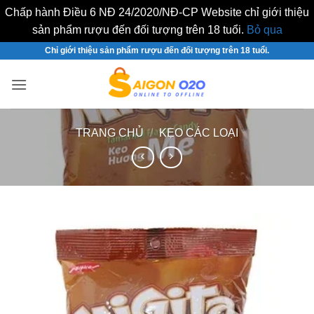
Chấp hành Điều 6 NĐ 24/2020/NĐ-CP Website chỉ giới thiệu
sản phẩm rượu đến đối tượng trên 18 tuổi.
Bỏ qua
Bỏ
Chỉ giới thiệu sản phẩm rượu đến đối tượng trên 18 tuổi.
qua
nội
dung
TRANG CHỦ
/
KẸO CÁC LOẠI