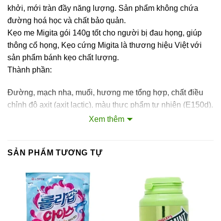
khởi, mới tràn đầy năng lượng. Sản phẩm không chứa
đường hoá học và chất bảo quản.
Kẹo me Migita gói 140g tốt cho người bị đau họng, giúp
thông cổ họng, Kẹo cứng Migita là thương hiệu Việt với
sản phẩm bánh kẹo chất lượng.
Thành phần:
Đường, mạch nha, muối, hương me tổng hợp, chất điều
chỉnh độ axit (axit lactic), màu thực phẩm tự nhiên (E150d).
Xem thêm
Hướng dẫn dử dụng:
Dùng trực tiếp ngay khi mở bao bì.
SẢN PHẨM TƯƠNG TỰ
Đậy kín sản phẩm sau mỗi lần sử dụng.
Hướng dẫn bảo quản:
Bảo quản nơi khô ráo thoáng mát, tránh ánh nắng trực tiếp.