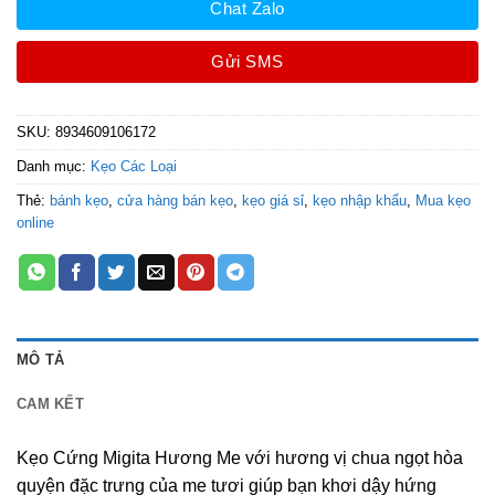
Chat Zalo
Gửi SMS
SKU:
8934609106172
Danh mục:
Kẹo Các Loại
Thẻ:
bánh kẹo
,
cửa hàng bán kẹo
,
kẹo giá sỉ
,
kẹo nhập khẩu
,
Mua kẹo
online
MÔ TẢ
CAM KẾT
Kẹo Cứng Migita Hương Me với hương vị chua ngọt hòa
quyện đặc trưng của me tươi giúp bạn khơi dậy hứng