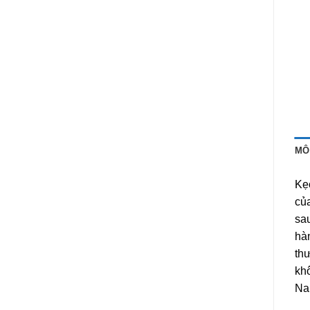
MÔ
Kẹ
của
sa
hà
thư
khô
Na