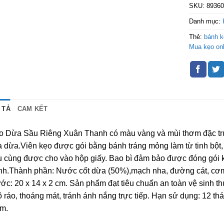
SKU:
8936
Danh mục:
Thẻ:
bánh k
Mua kẹo onl
 TẢ
CAM KẾT
o Dừa Sầu Riêng Xuân Thanh có màu vàng và mùi thơm đặc trưn
 dừa.Viên kẹo được gói bằng bánh tráng mỏng làm từ tinh bột, 
u cùng được cho vào hộp giấy. Bao bì đảm bảo được đóng gói k
nh.Thành phần: Nước cốt dừa (50%),mạch nha, đường cát, cơm 
ớc: 20 x 14 x 2 cm. Sản phẩm đạt tiêu chuẩn an toàn vệ sinh t
 ráo, thoáng mát, tránh ánh nắng trực tiếp. Hạn sử dụng: 12 thá
m.