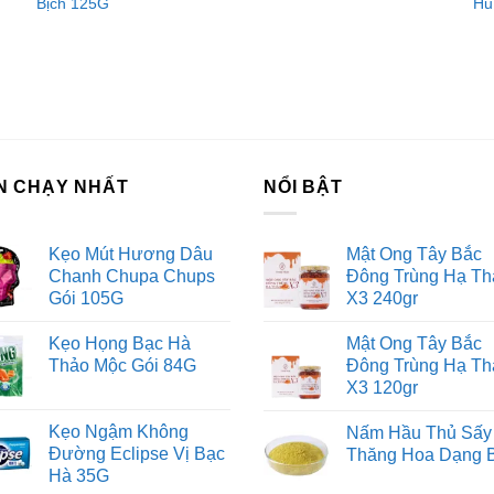
Bịch 125G
Hũ
N CHẠY NHẤT
NỔI BẬT
Kẹo Mút Hương Dâu
Mật Ong Tây Bắc
Chanh Chupa Chups
Đông Trùng Hạ Th
Gói 105G
X3 240gr
Kẹo Họng Bạc Hà
Mật Ong Tây Bắc
Thảo Mộc Gói 84G
Đông Trùng Hạ Th
X3 120gr
Kẹo Ngậm Không
Nấm Hầu Thủ Sấy
Đường Eclipse Vị Bạc
Thăng Hoa Dạng 
Hà 35G