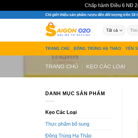
Chấp hành Điều 6 NĐ 24
Bỏ
Chỉ giới thiệu sản phẩm rượu đến đối tượng trên 18 t
qua
Tìm
nội
kiếm:
dung
TRANG CHỦ
ĐÔNG TRÙNG HẠ THẢO
YẾN 
TRANG CHỦ
/
KẸO CÁC LOẠI
DANH MỤC SẢN PHẨM
Kẹo Các Loại
Thực phẩm bổ sung
Đông Trùng Hạ Thảo