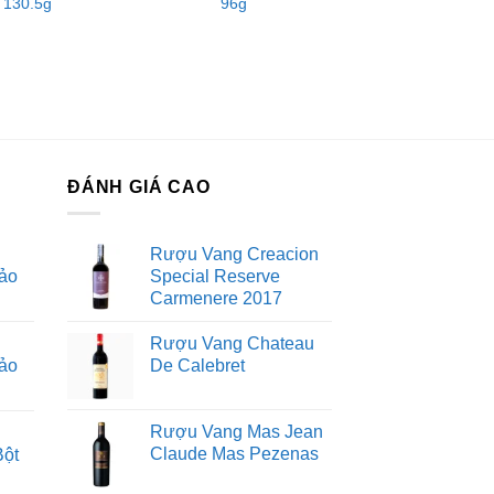
 130.5g
96g
ĐÁNH GIÁ CAO
Rượu Vang Creacion
ảo
Special Reserve
Carmenere 2017
Rượu Vang Chateau
ảo
De Calebret
Rượu Vang Mas Jean
Claude Mas Pezenas
Bột