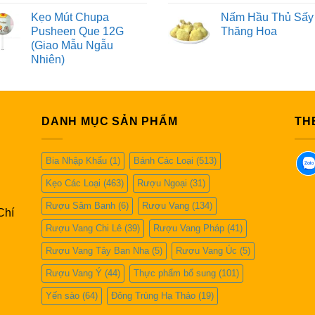
Kẹo Mút Chupa
Nấm Hầu Thủ Sấy
Pusheen Que 12G
Thăng Hoa
(Giao Mẫu Ngẫu
Nhiên)
DANH MỤC SẢN PHẨM
TH
Bia Nhập Khẩu
(1)
Bánh Các Loại
(513)
Kẹo Các Loại
(463)
Rượu Ngoại
(31)
Rượu Sâm Banh
(6)
Rượu Vang
(134)
Chí
Rượu Vang Chi Lê
(39)
Rượu Vang Pháp
(41)
Rượu Vang Tây Ban Nha
(5)
Rượu Vang Úc
(5)
Rượu Vang Ý
(44)
Thực phẩm bổ sung
(101)
Yến sào
(64)
Đông Trùng Hạ Thảo
(19)