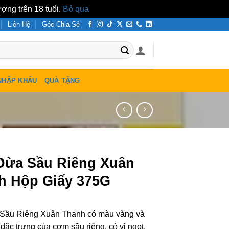
ợng trên 18 tuổi.
Bỏ qua
Liên Hệ
Góc Chia Sẻ
NHẬP KHẨU
QUÀ TẶNG
Dừa Sầu Riêng Xuân
h Hộp Giấy 375G
Sầu Riêng Xuân Thanh có màu vàng và
đặc trưng của cơm sầu riêng, có vị ngọt,