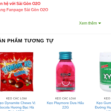
ên hệ với Sài Gòn O2O
ang Fanpage Sài Gòn O2O
ệ thống của chúng tôi
Xem thêm
m Sài Gòn phân phối băng keo
rtadeck ván sàn
ẢN PHẨM TƯƠNG TỰ
 vấn đầu tư chứng khoán
ch Vụ Đăng Ký Kinh Doanh
KẸO CÁC LOẠI
KẸO CÁC LOẠI
KẸO
ẹo Dynamite Chews Vị
Kẹo Playmore Dưa Hấu
Kẹo Gum 
Socola Hương Bạc Hà
22G
Đường Hư