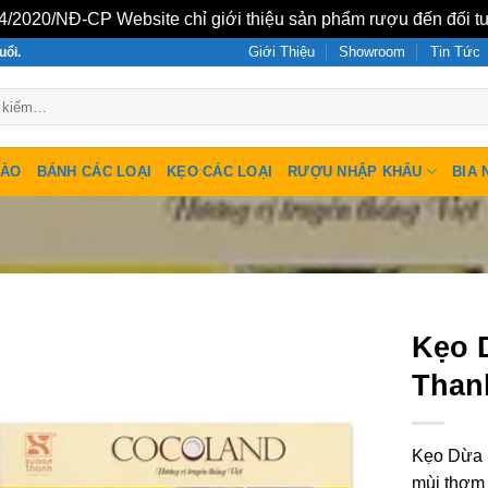
/2020/NĐ-CP Website chỉ giới thiệu sản phẩm rượu đến đối tư
Giới Thiệu
Showroom
Tin Tức
uổi.
SÀO
BÁNH CÁC LOẠI
KẸO CÁC LOẠI
RƯỢU NHẬP KHẨU
BIA 
Kẹo 
Than
Kẹo Dừa 
mùi thơm 