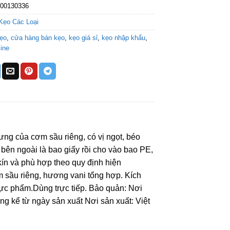
000130336
Kẹo Các Loại
ẹo
,
cửa hàng bán kẹo
,
kẹo giá sỉ
,
kẹo nhập khẩu
,
ine
g của cơm sầu riêng, có vị ngọt, béo
bên ngoài là bao giấy rồi cho vào bao PE,
ín và phù hợp theo quy định hiện
sầu riêng, hương vani tổng hợp. Kích
hực phẩm.Dùng trực tiếp. Bảo quản: Nơi
ng kể từ ngày sản xuất Nơi sản xuất: Việt