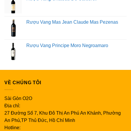
cất rượu vang đã giúp nó trở thành một trong những thị
trấn sản xuất rượu chính trên thế giới ngày nay. Nhà máy
rượu vang của chúng tôi được sinh ra từ niềm tin rằng nó
Rượu Vang Mas Jean Claude Mas Pezenas
nằm trong vườn nho, nơi sản xuất rượu vang. Bởi vì nó
nằm trong các dây leo của chúng tôi, nhiều người trong số
họ trên 50 năm tuổi, nơi chúng có được biểu hiện tối đa.
Rượu Vang Principe Moro Negroamaro
Lời khuyên cần thiết về cách uống rượu vang
Sử dụng đúng loại ly rượu
Chọn ly rượu phù hợp cho các loại rượu khác nhau có
VỀ CHÚNG TÔI
thể cải thiện đáng kể trải nghiệm uống rượu của bạn.
Ly rượu vang đỏ: Vang đỏ tốt nhất nên được đựng trong
Sài Gòn O2O
ly rượu vang có vành rộng và ly to hơn.
Địa chỉ:
Ly rượu trắng: Ly rượu trắng nhỏ hơn ly rượu đỏ, hình
27 Đường Số 7, Khu Đô Thị An Phú An Khánh, Phường
chữ U của nó giữ cho rượu lạnh trong một thời gian dài
An Phú,TP Thủ Đức, Hồ Chí Minh
hơn.
Hotline:
Ly rượu vang hồng: Uống một ly rượu vang hồng nồng