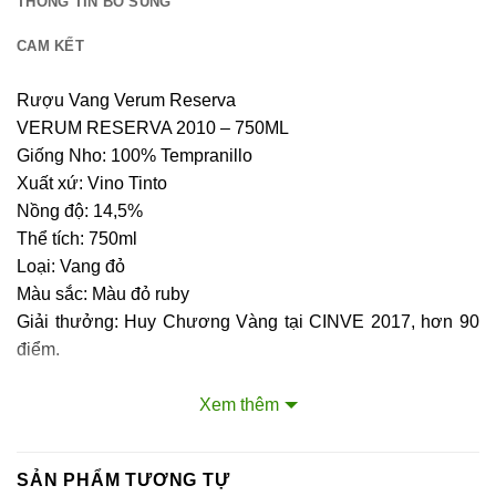
THÔNG TIN BỔ SUNG
CAM KẾT
Rượu Vang Verum Reserva
VERUM RESERVA 2010 – 750ML
Giống Nho: 100% Tempranillo
Xuất xứ: Vino Tinto
Nồng độ: 14,5%
Thể tích: 750ml
Loại: Vang đỏ
Màu sắc: Màu đỏ ruby
Giải thưởng: Huy Chương Vàng tại CINVE 2017, hơn 90
điểm.
Verum Reserva 2010 đặc trưng với những bó hoa mãnh
Xem thêm
liệt tỏa ra hương thơm của hoa quả tối như quả mâm xôi,
mận, quả việt quất và anh đào màu đen. Hương vị nếp
SẢN PHẨM TƯƠNG TỰ
nhăn cay ca cao, thuốc lá, cà phê, trái cây đen, hạt tiêu