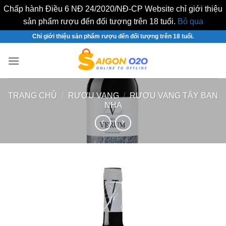
Chấp hành Điều 6 NĐ 24/2020/NĐ-CP Website chỉ giới thiệu
sản phẩm rượu đến đối tượng trên 18 tuổi.
Bỏ qua
Bỏ
Chỉ giới thiệu sản phẩm rượu đến đối tượng trên 18 tuổi.
qua
nội
dung
TRANG CHỦ
/
RƯỢU VANG
/
RƯỢU VANG TÂY BAN
NHA