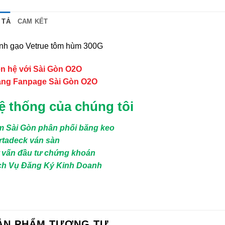
 TẢ
CAM KẾT
nh gạo Vetrue tôm hùm 300G
ên hệ với Sài Gòn O2O
ang Fanpage Sài Gòn O2O
ệ thống của chúng tôi
m Sài Gòn phân phối băng keo
rtadeck ván sàn
 vấn đầu tư chứng khoán
ch Vụ Đăng Ký Kinh Doanh
ẢN PHẨM TƯƠNG TỰ