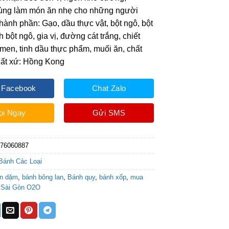
ùng làm món ăn nhẹ cho những người
hành phần: Gạo, dầu thực vật, bột ngô, bột
nh bột ngô, gia vị, đường cát trắng, chiết
men, tinh dầu thực phẩm, muối ăn, chất
uất xứ: Hồng Kong
 Facebook
Chat Zalo
ọi Ngay
Gửi SMS
076060887
Bánh Các Loại
ăn dặm
,
bánh bông lan
,
Bánh quy
,
bánh xốp
,
mua
,
Sài Gòn O2O