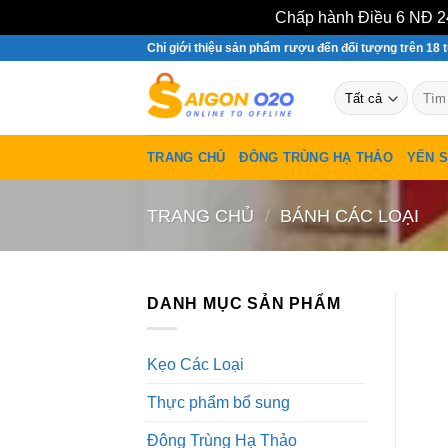
Chấp hành Điều 6 NĐ 24
Bỏ
Chỉ giới thiệu sản phẩm rượu đến đối tượng trên 18 t
qua
Tìm
nội
kiếm:
dung
TRANG CHỦ
ĐÔNG TRÙNG HẠ THẢO
YẾN 
TRANG CHỦ
/
BÁNH CÁC LOẠI
DANH MỤC SẢN PHẨM
Kẹo Các Loại
Thực phẩm bổ sung
Đông Trùng Hạ Thảo