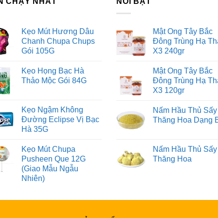
N CHẠY NHẤT
NỔI BẬT
Kẹo Mút Hương Dâu
Mật Ong Tây Bắc
Chanh Chupa Chups
Đông Trùng Hạ Th
Gói 105G
X3 240gr
Kẹo Họng Bạc Hà
Mật Ong Tây Bắc
Thảo Mộc Gói 84G
Đông Trùng Hạ Th
X3 120gr
Kẹo Ngậm Không
Nấm Hầu Thủ Sấy
Đường Eclipse Vị Bạc
Thăng Hoa Dạng 
Hà 35G
Kẹo Mút Chupa
Nấm Hầu Thủ Sấy
Pusheen Que 12G
Thăng Hoa
(Giao Mẫu Ngẫu
Nhiên)