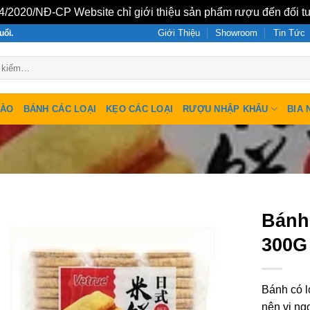
/2020/NĐ-CP Website chỉ giới thiệu sản phẩm rượu đến đối tư
Giới Thiệu
Showroom
Tin Tức
uổi.
SÀO
BÁNH CÁC LOẠI
KẸO CÁC LOẠI
RƯỢU NHẬP KHẨU
BIA 
Bánh
300G
Bánh có l
nên vị ng