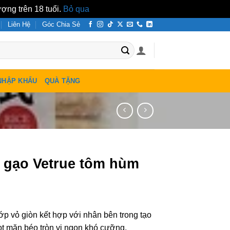
ợng trên 18 tuổi.
Bỏ qua
Liên Hệ
Góc Chia Sẻ
NHẬP KHẨU
QUÀ TẶNG
 gạo Vetrue tôm hùm
ớp vỏ giòn kết hợp với nhân bên trong tạo
ọt mặn béo tròn vị ngon khó cưỡng,