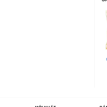
BÁNH CÁC LOẠI
BÁNH CÁC LOẠI
Bánh Custas Orion Kem
Bánh Xốp Richoco
Cốm Hà Nội Hộp 276G
Nabati Nhân Kem
Socola 300g