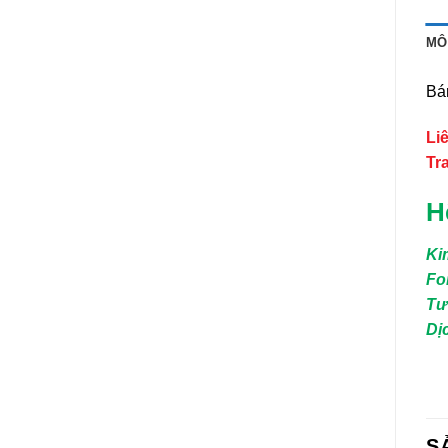
MÔ
Bá
Li
Tr
H
Ki
Fo
Tư
Dị
S