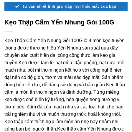
Tư vấn nhiệt tình giải đáp mọi thắc mắc của bạn
Kẹo Thập Cẩm Yến Nhung Gói 100G
Kẹo Thập Cẩm Yến Nhung Gói 100G là 4 món kẹo truyền
thống được thương hiệu Yến Nhung sản xuất qua dây
chuyền sản xuất hiện đại cùng công thức làm kẹo gia
truyền.Kẹo được làm từ hạt điều, đậu phộng, hạt dưa, mè,
mạch nha, bột mì thơm ngon kết hợp với công nghệ hiện
đại nên có độ giòn, thơm và màu sắc đẹp mắt. Sản phẩm
đóng hộp tiện lợi, dễ dàng sử dụng và bảo quản.Kẹo thập
cẩm là món ăn thơm ngon và dinh dưỡng. Từng miếng
kẹo được chế biến kỹ lưỡng, hòa quyện trong hương vị
thơm béo, đậm đà của mạch nha và các loại hạt, cho bạn
trải nghiệm thú vị và muốn thưởng thức hoài không thôi.
Kẹo thập cẩm thích hợp làm món ăn nhẹ hay nhâm nhi
cùng bạn bè, người thân.Kẹo thập cẩm Yến Nhung được