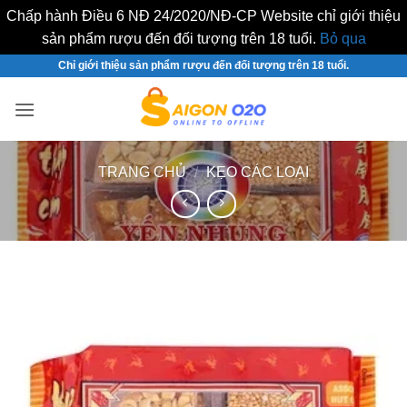
Chấp hành Điều 6 NĐ 24/2020/NĐ-CP Website chỉ giới thiệu
sản phẩm rượu đến đối tượng trên 18 tuổi.
Bỏ qua
Bỏ
Chỉ giới thiệu sản phẩm rượu đến đối tượng trên 18 tuổi.
qua
nội
dung
TRANG CHỦ
/
KẸO CÁC LOẠI