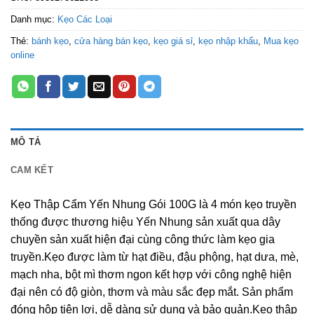
Danh mục:
Kẹo Các Loại
Thẻ:
bánh kẹo
,
cửa hàng bán kẹo
,
kẹo giá sỉ
,
kẹo nhập khẩu
,
Mua kẹo
online
MÔ TẢ
CAM KẾT
Kẹo Thập Cẩm Yến Nhung Gói 100G là 4 món kẹo truyền
thống được thương hiệu Yến Nhung sản xuất qua dây
chuyền sản xuất hiện đại cùng công thức làm kẹo gia
truyền.Kẹo được làm từ hạt điều, đậu phộng, hạt dưa, mè,
mạch nha, bột mì thơm ngon kết hợp với công nghệ hiện
đại nên có độ giòn, thơm và màu sắc đẹp mắt. Sản phẩm
đóng hộp tiện lợi, dễ dàng sử dụng và bảo quản.Kẹo thập