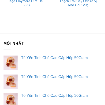
Kẹo Playmore Dưa Hấu
Thạch Trái Cây Orihiro Vị
Kim Sài Gòn phân phối băng keo
22G
Nho Gói 120g
Fortadeck ván sàn
Tư vấn đầu tư chứng khoán
Dịch Vụ Đăng Ký Kinh Doanh
MỚI NHẤT
Tổ Yến Tinh Chế Cao Cấp Hộp 50Gram
Tổ Yến Tinh Chế Cao Cấp Hộp 50Gram
Tổ Yến Tinh Chế Cao Cấp Hộp 30Gram