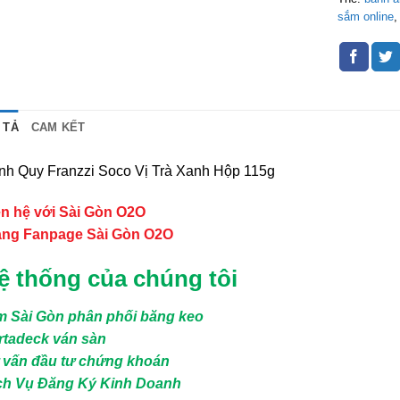
sắm online
 TẢ
CAM KẾT
nh Quy Franzzi Soco Vị Trà Xanh Hộp 115g
ên hệ với Sài Gòn O2O
ang Fanpage Sài Gòn O2O
ệ thống của chúng tôi
m Sài Gòn phân phối băng keo
rtadeck ván sàn
 vấn đầu tư chứng khoán
ch Vụ Đăng Ký Kinh Doanh