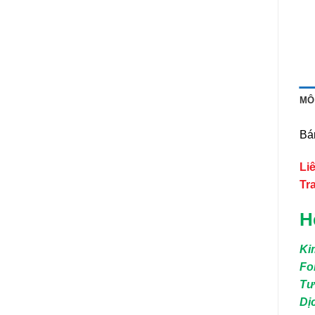
MÔ
Bá
Li
Tr
H
Ki
Fo
Tư
Dị