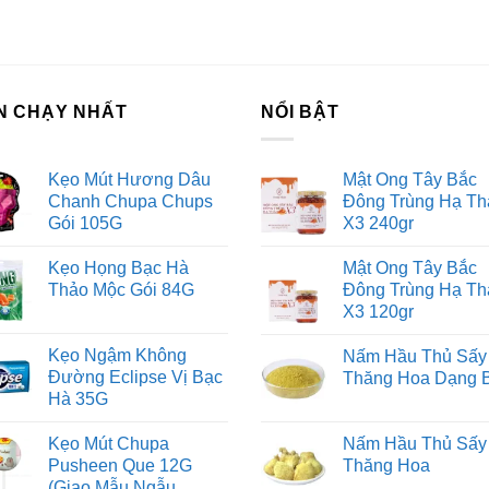
N CHẠY NHẤT
NỔI BẬT
Kẹo Mút Hương Dâu
Mật Ong Tây Bắc
Chanh Chupa Chups
Đông Trùng Hạ Th
Gói 105G
X3 240gr
Kẹo Họng Bạc Hà
Mật Ong Tây Bắc
Thảo Mộc Gói 84G
Đông Trùng Hạ Th
X3 120gr
Kẹo Ngậm Không
Nấm Hầu Thủ Sấy
Đường Eclipse Vị Bạc
Thăng Hoa Dạng 
Hà 35G
Kẹo Mút Chupa
Nấm Hầu Thủ Sấy
Pusheen Que 12G
Thăng Hoa
(Giao Mẫu Ngẫu