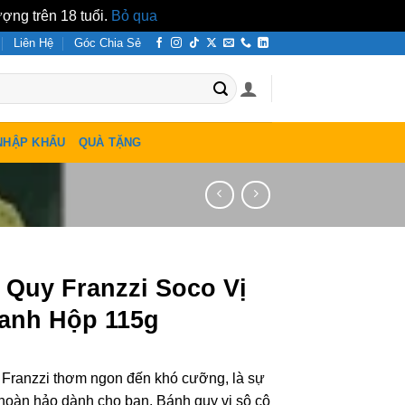
ợng trên 18 tuổi.
Bỏ qua
Liên Hệ
Góc Chia Sẻ
NHẬP KHẨU
QUÀ TẶNG
 Quy Franzzi Soco Vị
Xanh Hộp 115g
Franzzi thơm ngon đến khó cưỡng, là sự
hoàn hảo dành cho bạn. Bánh quy vị sô cô