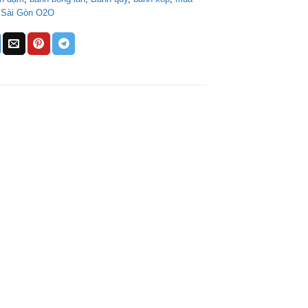
,
Sài Gòn O2O