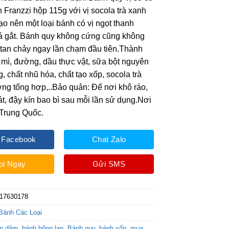
nh Franzzi hộp 115g với vị socola trà xanh
tạo nên một loại bánh có vị ngọt thanh
á gắt. Bánh quy không cứng cũng không
tan chảy ngay lần chạm đầu tiên.Thành
 mì, đường, dầu thực vật, sữa bột nguyên
, chất nhũ hóa, chất tạo xốp, socola trà
ng tổng hợp,..Bảo quản: Để nơi khô ráo,
t, đậy kín bao bì sau mỗi lần sử dụng.Nơi
 Trung Quốc.
 Facebook
Chat Zalo
ọi Ngay
Gửi SMS
17630178
Bánh Các Loại
ăn dặm
,
bánh bông lan
,
Bánh quy
,
bánh xốp
,
mua