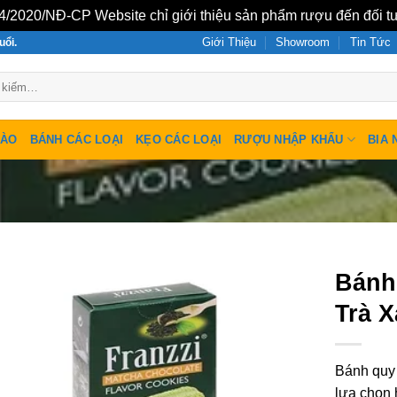
/2020/NĐ-CP Website chỉ giới thiệu sản phẩm rượu đến đối tư
Giới Thiệu
Showroom
Tin Tức
uổi.
SÀO
BÁNH CÁC LOẠI
KẸO CÁC LOẠI
RƯỢU NHẬP KHẨU
BIA 
Bánh
Trà 
Bánh quy 
lựa chọn 