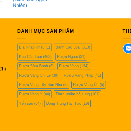
Nhiên)
DANH MỤC SẢN PHẨM
TH
Bia Nhập Khẩu
(1)
Bánh Các Loại
(513)
Kẹo Các Loại
(463)
Rượu Ngoại
(31)
Rượu Sâm Banh
(6)
Rượu Vang
(134)
Chí
Rượu Vang Chi Lê
(39)
Rượu Vang Pháp
(41)
Rượu Vang Tây Ban Nha
(5)
Rượu Vang Úc
(5)
Rượu Vang Ý
(44)
Thực phẩm bổ sung
(101)
Yến sào
(64)
Đông Trùng Hạ Thảo
(19)