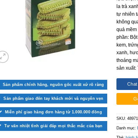
la trà xa
tự nhiên 
không qu
quá mềm 
phần: Bột
kem, trứng
xanh, hươ
thoáng má
sản xuất:
Chat
Sản phẩm chính hãng, nguồn gốc xuất xứ rõ ràng
Sản phẩm giao đến tay khách mới và nguyên vẹn
G
Miễn phí giao hàng đơn hàng từ 1.000.000 đồng
SKU:
48971
Tư vấn nhiệt tình giải đáp mọi thắc mắc của bạn
Danh mục:
Thẻ:
bánh 