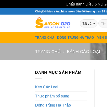
Chấp hành Điều 6 NĐ 24
Bỏ
Chỉ giới thiệu sản phẩm rượu đến đối tượng trên 18 t
qua
Tìm
nội
kiếm:
dung
TRANG CHỦ
ĐÔNG TRÙNG HẠ THẢO
YẾN 
TRANG CHỦ
/
BÁNH CÁC LOẠI
DANH MỤC SẢN PHẨM
Kẹo Các Loại
Thực phẩm bổ sung
Đông Trùng Hạ Thảo